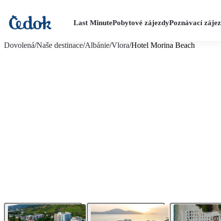
Last Minute
Pobytové zájezdy
Poznávací záje
více fotografií (27)
Dovolená
/
Naše destinace
/
Albánie
/
Vlora
/
Hotel Morina Beach