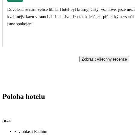
Dovolená se nám velice líbila. Hotel byl krásný, čistý, vše nové, ještě nezničené turisty. Jídlo bylo výborné, 
kvalitnější kávu v rámci all-inclusive. Dostatek lehátek, přátelský personál. Okolí tišší, ale nám to nevadilo, město trochu dále. By
jsme spokojeni.
Zobrazit všechny recenze
Poloha hotelu
Okolí
•
v oblasti Radhim