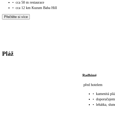
•
cca 50 m restaurace
•
cca 12 km Kuzum Baba Hill
Přečtěte si více
Pláž
Radhimë
před hotelem
•
kamenitá plá
•
doporučujem
•
lehátka, slu