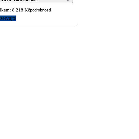
lkem:
8 218 Kč
podrobnosti
zervujte