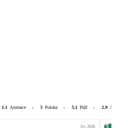
1.1
Animace
5
Poloha
5.1
Pláž
2.9
Atrakce v
čvc 2026
6
Mar