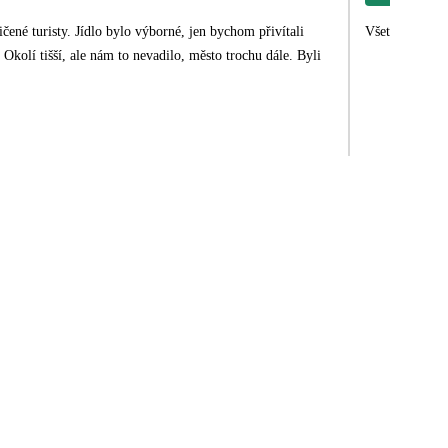
jen bychom přivítali
Všetko super a
li