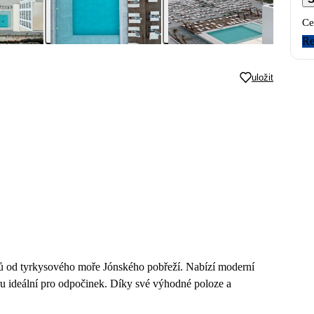
Ce
Re
uložit
oků od tyrkysového moře Jónského pobřeží. Nabízí moderní
u ideální pro odpočinek. Díky své výhodné poloze a