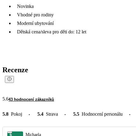
Novinka
Vhodné pro rodiny
Moderní ubytování
Dětská cena/sleva pro děti do: 12 let
Recenze
5.6
43 hodnocení zákazníků
5.8
Pokoj
5.4
Strava
5.5
Hodnocení personálu
6
Michaela