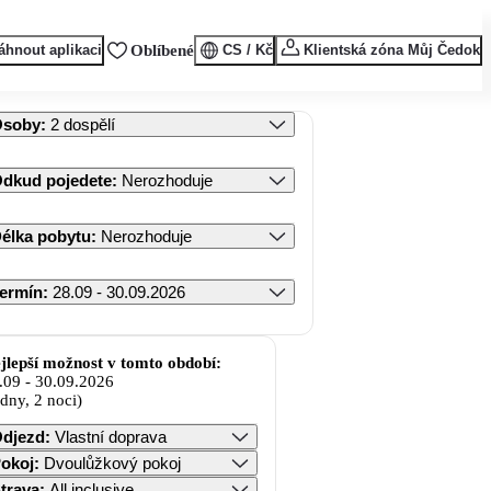
áhnout aplikaci
Oblíbené
CS / Kč
Klientská zóna Můj Čedok
Osoby
:
2 dospělí
dkud pojedete
:
Nerozhoduje
élka pobytu
:
Nerozhoduje
ermín
:
28.09 - 30.09.2026
jlepší možnost v tomto období:
.09
-
30.09.2026
 dny, 2 noci)
djezd
:
Vlastní doprava
okoj
:
Dvoulůžkový pokoj
trava
:
All inclusive