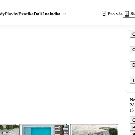
zdy
Plavby
Exotika
Další nabídka
Pro vás
St
O
D
T
Ne
28
(3
O
P
S