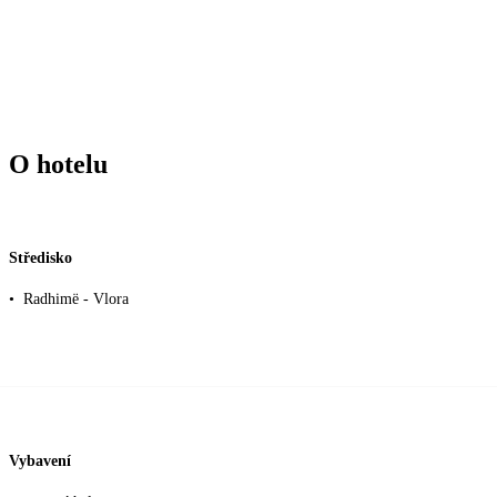
O hotelu
Středisko
•
Radhimë - Vlora
Vybavení