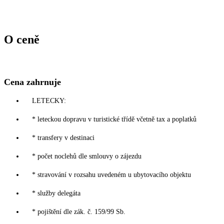
O ceně
Cena zahrnuje
LETECKY:
* leteckou dopravu v turistické třídě včetně tax a poplatků
* transfery v destinaci
* počet noclehů dle smlouvy o zájezdu
* stravování v rozsahu uvedeném u ubytovacího objektu
* služby delegáta
* pojištění dle zák. č. 159/99 Sb.