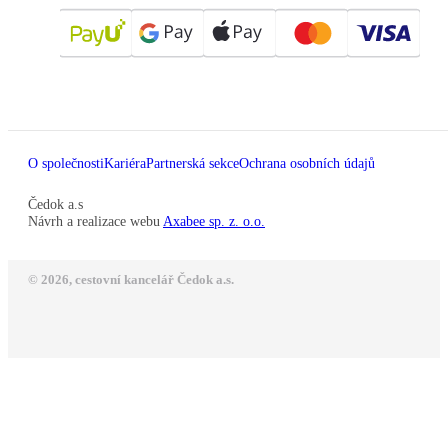
O společnosti
Kariéra
Partnerská sekce
Ochrana osobních údajů
Čedok a.s
Návrh a realizace webu
Axabee sp. z. o.o.
© 2026, cestovní kancelář Čedok a.s.