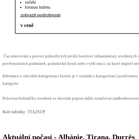
večeře
formou bufetu
zobrazit podrobnosti
v ceně
Čas stravování a provoz jednotlivých prvků hotelové infrastruktury uvedenýc
povětrnostních podmínek, požadavků hostů nebo vyšší moci, na které majitel nem
Informace o oficiální kategorizaci hotelu je v souladu s kategorizací používanou 
kategorie.
Polovina hvězdičky uvedená ve slovním popisu může označovat nadhodnocenou n
Kód nabídky:
TIA2SUP
Aktuální počasí - Albánie, Tirana, Durrës