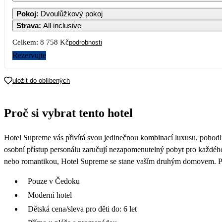
1
2
Pokoj
:
Dvoulůžkový pokoj
Strava
:
All inclusive
7
8
9
Celkem:
8 758 Kč
podrobnosti
15 489
Rezervujte
14
15
16
15 489
uložit do oblíbených
21
22
23
14 739
Proč si vybrat tento hotel
28
29
30
4 379
Hotel Supreme vás přivítá svou jedinečnou kombinací luxusu, pohodlí 
osobní přístup personálu zaručují nezapomenutelný pobyt pro každého
nebo romantikou, Hotel Supreme se stane vaším druhým domovem. Přij
Pouze v Čedoku
Moderní hotel
Dětská cena/sleva pro děti do: 6 let