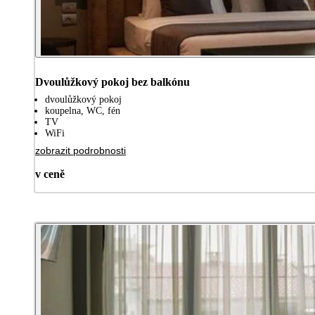
Dvoulůžkový pokoj bez balkónu
dvoulůžkový pokoj
koupelna, WC, fén
TV
WiFi
zobrazit podrobnosti
v ceně