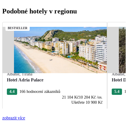
Podobné hotely v regionu
BESTSELLER
Albánie
,
Tirana
Albánie
,
Hotel Adria Palace
Hotel De
4.4
166 hodnocení zákazníků
5.4
13
21 104 Kč
10 204 Kč
/os.
Ušetřete
10 900 Kč
zobrazit více