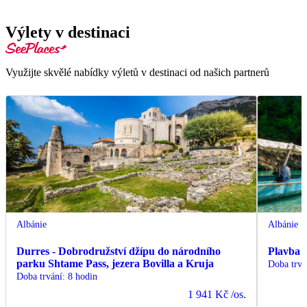
Výlety v destinaci
Využijte skvělé nabídky výletů v destinaci od našich partnerů
Albánie
Albánie
Durres - Dobrodružství džípu do národního
Plavba 
parku Shtame Pass, jezera Bovilla a Kruja
Doba trvá
Doba trvání
:
8 hodin
1 941 Kč
/os.