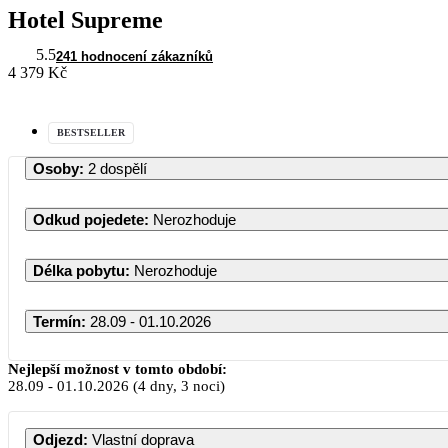
Hotel Supreme
5.5
241 hodnocení zákazníků
4 379 Kč
BESTSELLER
Osoby
:
2 dospělí
Odkud pojedete
:
Nerozhoduje
Délka pobytu
:
Nerozhoduje
Termín
:
28.09 - 01.10.2026
Zá
Nejlepší možnost v tomto období:
28.09
-
01.10.2026
(4 dny, 3 noci)
PO
ÚT
ST
Odjezd
:
Vlastní doprava