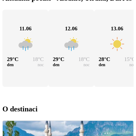
11.06
12.06
13.06
29
°C
18
°C
29
°C
18
°C
28
°C
15
°C
den
noc
den
noc
den
noc
O destinaci