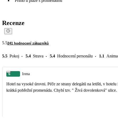
Přímo u pláže s promenádou
Recenze
5.5
241 hodnocení zákazníků
5.5
Pokoj
5.4
Strava
5.4
Hodnocení personálu
1.1
Anima
6
Irena
Hotel na vysoké úrovni. Péče ze strany delegátů na letišti, v hotelu
krátká pobřežní promenáda. Chybí tzv. " Živá dovolenková" ulice. 