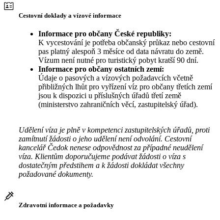
Cestovní doklady a vízové informace
Informace pro občany České republiky:
K vycestování je potřeba občanský průkaz nebo cestovní
pas platný alespoň 3 měsíce od data návratu do země.
Vízum není nutné pro turistický pobyt kratší 90 dní.
Informace pro občany ostatních zemí:
Údaje o pasových a vízových požadavcích včetně
přibližných lhůt pro vyřízení víz pro občany třetích zemí
jsou k dispozici u příslušných úřadů třetí země
(ministerstvo zahraničních věcí, zastupitelský úřad).
Udělení víza je plně v kompetenci zastupitelských úřadů, proti
zamítnutí žádosti o jeho udělení není odvolání. Cestovní
kancelář Čedok nenese odpovědnost za případné neudělení
víza. Klientům doporučujeme podávat žádosti o víza s
dostatečným předstihem a k žádosti dokládat všechny
požadované dokumenty.
Zdravotní informace a požadavky