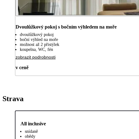
Dvoulůžkový pokoj s bočním výhledem na moře
dvoulůžkový pokoj
boční výhled na moře
možnost až 2 přistýlek
koupelna, WC, fén
zobrazit podrobnosti
v ceně
Strava
All inclusive
snídaně
obědy