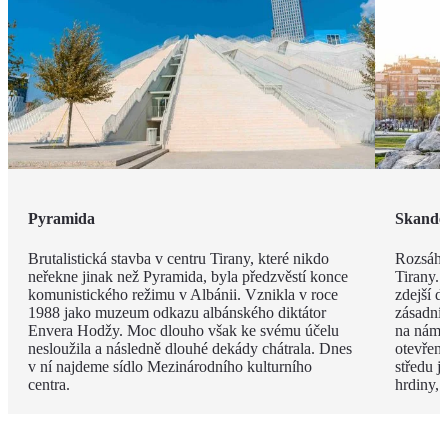
Pyramida
Skande
Brutalistická stavba v centru Tirany, které nikdo
Rozsáhl
neřekne jinak než Pyramida, byla předzvěstí konce
Tirany. 
komunistického režimu v Albánii. Vznikla v roce
zdejší d
1988 jako muzeum odkazu albánského diktátor
zásadní
Envera Hodžy. Moc dlouho však ke svému účelu
na náměs
nesloužila a následně dlouhé dekády chátrala. Dnes
otevřen
v ní najdeme sídlo Mezinárodního kulturního
středu 
centra.
hrdiny,