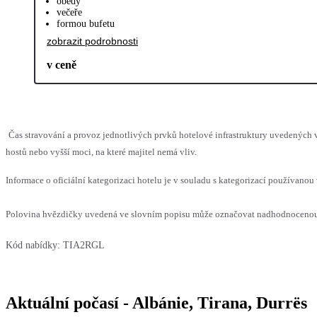
obědy
večeře
formou bufetu
zobrazit podrobnosti
v ceně
Čas stravování a provoz jednotlivých prvků hotelové infrastruktury uvedený
hostů nebo vyšší moci, na které majitel nemá vliv.
Informace o oficiální kategorizaci hotelu je v souladu s kategorizací používanou 
Polovina hvězdičky uvedená ve slovním popisu může označovat nadhodnocenou n
Kód nabídky:
TIA2RGL
Aktuální počasí - Albánie, Tirana, Durrës