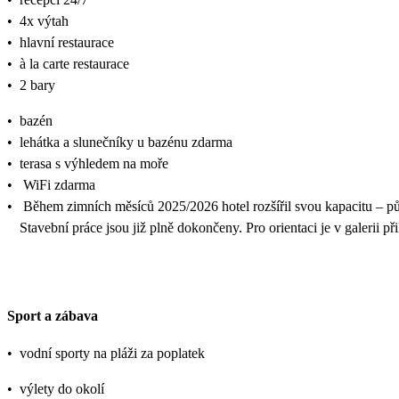
•
4x výtah
•
hlavní restaurace
•
à la carte restaurace
•
2 bary
•
bazén
•
lehátka a slunečníky u bazénu zdarma
•
terasa s výhledem na moře
•
WiFi zdarma
•
Během zimních měsíců 2025/2026 hotel rozšířil svou kapacitu – pů
Stavební práce jsou již plně dokončeny. Pro orientaci je v galerii při
Sport a zábava
•
vodní sporty na pláži za poplatek
•
výlety do okolí