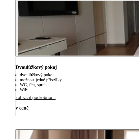
Dvoulůžkový pokoj
dvoulůžkový pokoj
možnost jedné přistýlky
WC, fén, sprcha
WiFi
zobrazit podrobnosti
v ceně