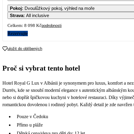
Pokoj
:
Dvoulůžkový pokoj, výhled na moře
Strava
:
All inclusive
7
Celkem:
8 098 Kč
podrobnosti
13 229
Rezervujte
14
13 229
uložit do oblíbených
21
13 229
Proč si vybrat tento hotel
28
4 049
Hotel Royal G Lux v Albánii je synonymem pro luxus, komfort a neza
Durrës, kde se snoubí moderní elegance s autentickým albánským kou
nebo si dopřát špičkovou kuchyni v hotelové restauraci. Díky výjime
romantickou dovolenou i rodinný pobyt. Každý detail je zde navržen 
Pouze v Čedoku
Přímo u pláže
Dětská cena/sleva pro děti do: 12 let