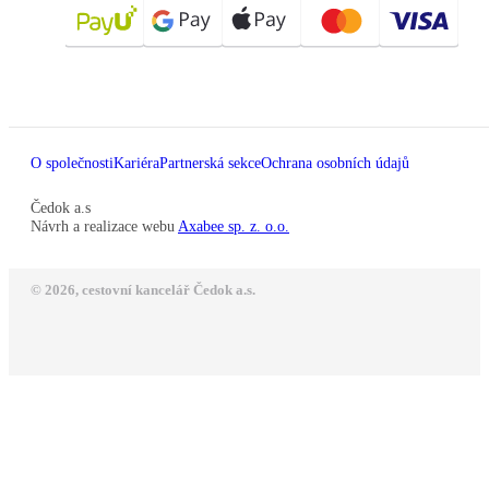
O společnosti
Kariéra
Partnerská sekce
Ochrana osobních údajů
Čedok a.s
Návrh a realizace webu
Axabee sp. z. o.o.
© 2026, cestovní kancelář Čedok a.s.