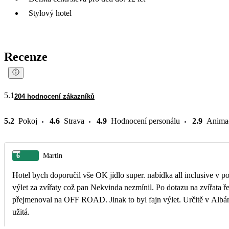
Stylový hotel
Recenze
5.1
204 hodnocení zákazníků
5.2
Pokoj
4.6
Strava
4.9
Hodnocení personálu
2.9
Anima
6
Martin
Hotel bych doporučil vše OK jídlo super. nabídka all inclusive v
výlet za zvířaty což pan Nekvinda nezmínil. Po dotazu na zvířata ře
přejmenoval na OFF ROAD. Jinak to byl fajn výlet. Určitě v Albánii není bezpečno jak pan delegát řekl. Takže buďte obezřetní. Jinak dovolená
užitá.