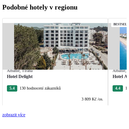
Podobné hotely v regionu
BESTSEL
Albánie
,
Tirana
Albánie
,
Hotel Delight
Hotel A
5.4
130 hodnocení zákazníků
4.4
17
3 809 Kč
/os.
zobrazit více