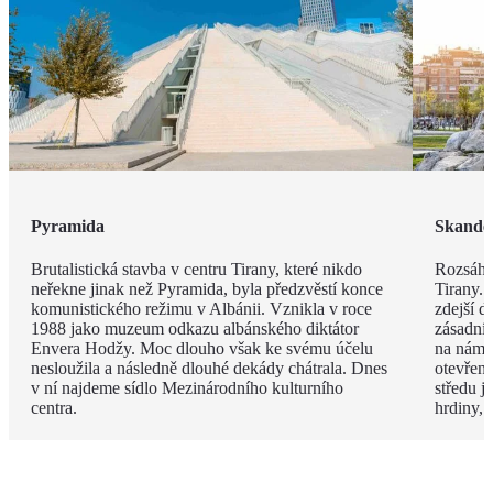
Pyramida
Skande
Brutalistická stavba v centru Tirany, které nikdo
Rozsáhl
neřekne jinak než Pyramida, byla předzvěstí konce
Tirany. 
komunistického režimu v Albánii. Vznikla v roce
zdejší d
1988 jako muzeum odkazu albánského diktátor
zásadní
Envera Hodžy. Moc dlouho však ke svému účelu
na náměs
nesloužila a následně dlouhé dekády chátrala. Dnes
otevřen
v ní najdeme sídlo Mezinárodního kulturního
středu 
centra.
hrdiny,