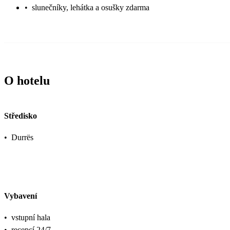
•
slunečníky, lehátka a osušky zdarma
O hotelu
Středisko
•
Durrës
Vybavení
•
vstupní hala
•
recepcí 24/7