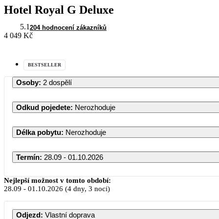
Hotel Royal G Deluxe
5.1
204 hodnocení zákazníků
4 049 Kč
BESTSELLER
Osoby
:
2 dospělí
Odkud pojedete
:
Nerozhoduje
Délka pobytu
:
Nerozhoduje
Termín
:
28.09 - 01.10.2026
Nejlepší možnost v tomto období:
28.09
-
01.10.2026
(4 dny, 3 noci)
PO
Odjezd
:
Vlastní doprava