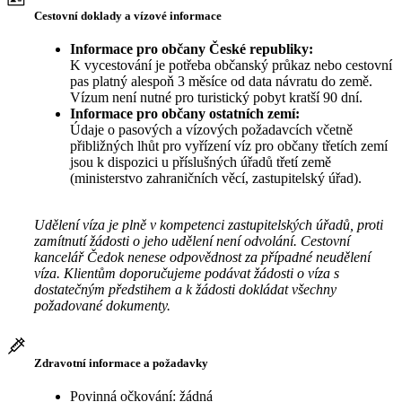
Cestovní doklady a vízové informace
Informace pro občany České republiky:
K vycestování je potřeba občanský průkaz nebo cestovní
pas platný alespoň 3 měsíce od data návratu do země.
Vízum není nutné pro turistický pobyt kratší 90 dní.
Informace pro občany ostatních zemí:
Údaje o pasových a vízových požadavcích včetně
přibližných lhůt pro vyřízení víz pro občany třetích zemí
jsou k dispozici u příslušných úřadů třetí země
(ministerstvo zahraničních věcí, zastupitelský úřad).
Udělení víza je plně v kompetenci zastupitelských úřadů, proti
zamítnutí žádosti o jeho udělení není odvolání. Cestovní
kancelář Čedok nenese odpovědnost za případné neudělení
víza. Klientům doporučujeme podávat žádosti o víza s
dostatečným předstihem a k žádosti dokládat všechny
požadované dokumenty.
Zdravotní informace a požadavky
Povinná očkování: žádná