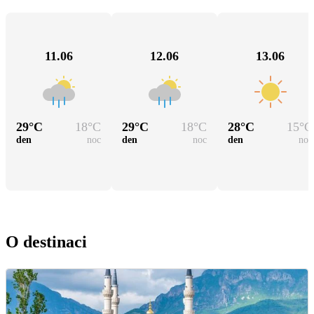
11.06
12.06
13.06
29
°C
18
°C
29
°C
18
°C
28
°C
15
°C
den
noc
den
noc
den
noc
O destinaci