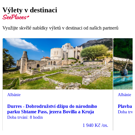
Výlety v destinaci
Využijte skvělé nabídky výletů v destinaci od našich partnerů
Albánie
Albánie
Durres - Dobrodružství džípu do národního
Plavba 
parku Shtame Pass, jezera Bovilla a Kruja
Doba trvá
Doba trvání
:
8 hodin
1 940 Kč
/os.