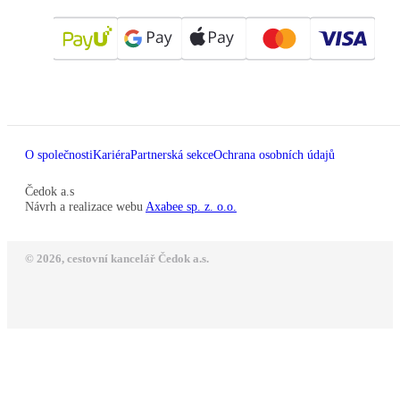
O společnosti
Kariéra
Partnerská sekce
Ochrana osobních údajů
Čedok a.s
Návrh a realizace webu
Axabee sp. z. o.o.
© 2026, cestovní kancelář Čedok a.s.