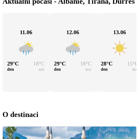
Aktuální počasí - Albánie, Tirana, Durrës
11.06
12.06
13.06
29
°C
18
°C
29
°C
18
°C
28
°C
15
°C
den
noc
den
noc
den
noc
O destinaci