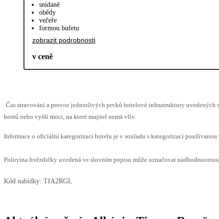
snídaně
obědy
večeře
formou bufetu
zobrazit podrobnosti
v ceně
Čas stravování a provoz jednotlivých prvků hotelové infrastruktury uvedený
hostů nebo vyšší moci, na které majitel nemá vliv.
Informace o oficiální kategorizaci hotelu je v souladu s kategorizací používanou 
Polovina hvězdičky uvedená ve slovním popisu může označovat nadhodnocenou n
Kód nabídky:
TIA2RGL