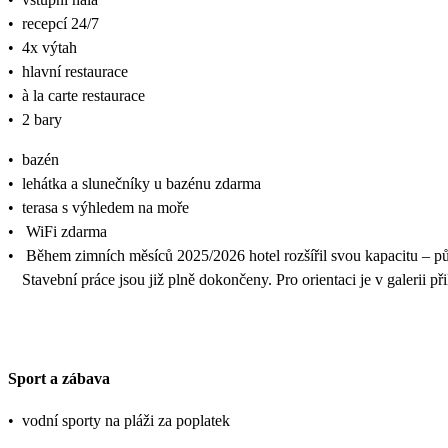
•
recepcí 24/7
•
4x výtah
•
hlavní restaurace
•
à la carte restaurace
•
2 bary
•
bazén
•
lehátka a slunečníky u bazénu zdarma
•
terasa s výhledem na moře
•
WiFi zdarma
•
Během zimních měsíců 2025/2026 hotel rozšířil svou kapacitu – pů
Stavební práce jsou již plně dokončeny. Pro orientaci je v galerii při
Sport a zábava
•
vodní sporty na pláži za poplatek