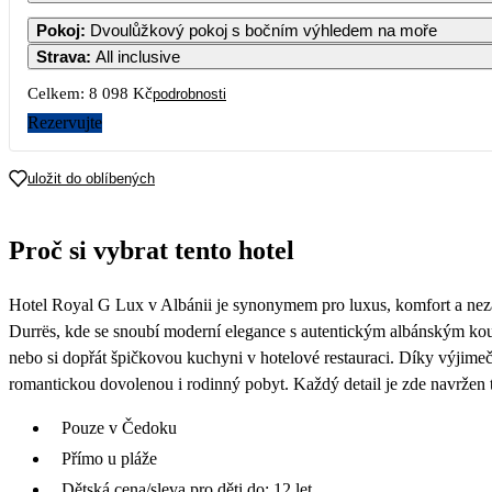
Pokoj
:
Dvoulůžkový pokoj s bočním výhledem na moře
Strava
:
All inclusive
7
Celkem:
8 098 Kč
podrobnosti
13 229
Rezervujte
14
13 229
uložit do oblíbených
21
13 229
Proč si vybrat tento hotel
28
4 049
Hotel Royal G Lux v Albánii je synonymem pro luxus, komfort a neza
Durrës, kde se snoubí moderní elegance s autentickým albánským kou
nebo si dopřát špičkovou kuchyni v hotelové restauraci. Díky výjime
romantickou dovolenou i rodinný pobyt. Každý detail je zde navržen 
Pouze v Čedoku
Přímo u pláže
Dětská cena/sleva pro děti do: 12 let