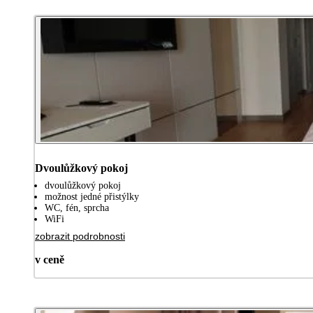
Dvoulůžkový pokoj
dvoulůžkový pokoj
možnost jedné přistýlky
WC, fén, sprcha
WiFi
zobrazit podrobnosti
v ceně