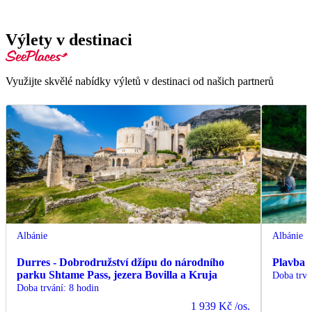
Výlety v destinaci
Využijte skvělé nabídky výletů v destinaci od našich partnerů
Albánie
Albánie
Durres - Dobrodružství džípu do národního
Plavba 
parku Shtame Pass, jezera Bovilla a Kruja
Doba trvá
Doba trvání
:
8 hodin
1 939 Kč
/os.