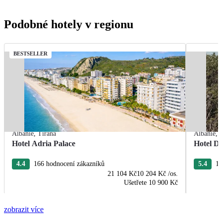
Podobné hotely v regionu
BESTSELLER
Albánie
,
Tirana
Albánie
,
Hotel Adria Palace
Hotel De
4.4
166 hodnocení zákazníků
5.4
13
21 104 Kč
10 204 Kč
/os.
Ušetřete
10 900 Kč
zobrazit více