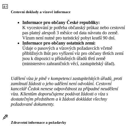
Cestovní doklady a vízové informace
Informace pro občany České republiky:
K vycestování je potřeba občanský průkaz nebo cestovní
pas platný alespoň 3 měsíce od data návratu do země.
Vízum není nutné pro turistický pobyt kratší 90 dní.
Informace pro občany ostatních zemí:
Údaje o pasových a vízových požadavcích včetně
přibližných lhůt pro vyřízení víz pro občany třetích zemí
jsou k dispozici u příslušných úřadů třetí země
(ministerstvo zahraničních věcí, zastupitelský úřad).
Udělení víza je plně v kompetenci zastupitelských úřadů, proti
zamítnutí žádosti o jeho udělení není odvolání. Cestovní
kancelář Čedok nenese odpovědnost za případné neudělení
víza. Klientům doporučujeme podávat žádosti o víza s
dostatečným předstihem a k žádosti dokládat všechny
požadované dokumenty.
Zdravotní informace a požadavky