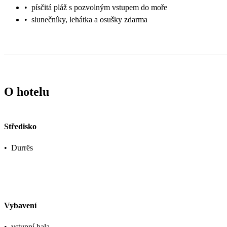
•
písčitá pláž s pozvolným vstupem do moře
•
slunečníky, lehátka a osušky zdarma
O hotelu
Středisko
•
Durrës
Vybavení
•
vstupní hala