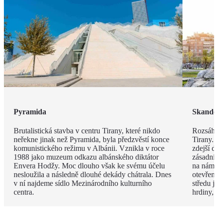
Pyramida
Skande
Brutalistická stavba v centru Tirany, které nikdo
Rozsáhl
neřekne jinak než Pyramida, byla předzvěstí konce
Tirany. 
komunistického režimu v Albánii. Vznikla v roce
zdejší d
1988 jako muzeum odkazu albánského diktátor
zásadní
Envera Hodžy. Moc dlouho však ke svému účelu
na náměs
nesloužila a následně dlouhé dekády chátrala. Dnes
otevřen
v ní najdeme sídlo Mezinárodního kulturního
středu 
centra.
hrdiny,