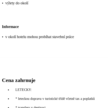
•
výlety do okolí
Informace
•
v okolí hotelu mohou probíhat stavební práce
Cena zahrnuje
LETECKY:
* leteckou dopravu v turistické třídě včetně tax a poplatků
* transfery v destinaci