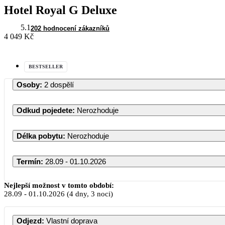
Hotel Royal G Deluxe
5.1
202 hodnocení zákazníků
4 049 Kč
BESTSELLER
Osoby
:
2 dospělí
Odkud pojedete
:
Nerozhoduje
Délka pobytu
:
Nerozhoduje
Termín
:
28.09 - 01.10.2026
Nejlepší možnost v tomto období:
28.09
-
01.10.2026
(4 dny, 3 noci)
PO
Odjezd
:
Vlastní doprava