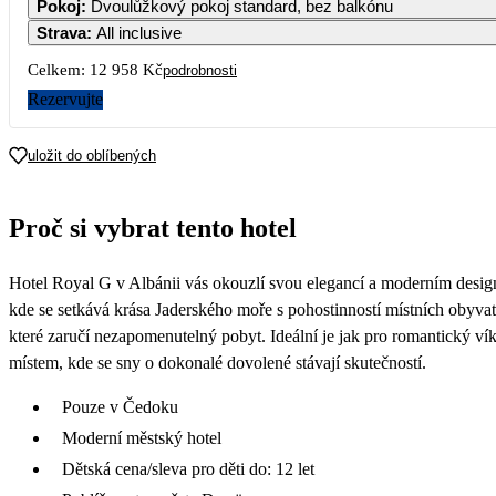
Pokoj
:
Dvoulůžkový pokoj standard, bez balkónu
Strava
:
All inclusive
7
8
9
Celkem:
12 958 Kč
podrobnosti
Rezervujte
14
15
16
uložit do oblíbených
21
22
23
Proč si vybrat tento hotel
28
29
30
Hotel Royal G v Albánii vás okouzlí svou elegancí a moderním desi
kde se setkává krása Jaderského moře s pohostinností místních obyvat
které zaručí nezapomenutelný pobyt. Ideální je jak pro romantický ví
místem, kde se sny o dokonalé dovolené stávají skutečností.
Pouze v Čedoku
Moderní městský hotel
Dětská cena/sleva pro děti do: 12 let