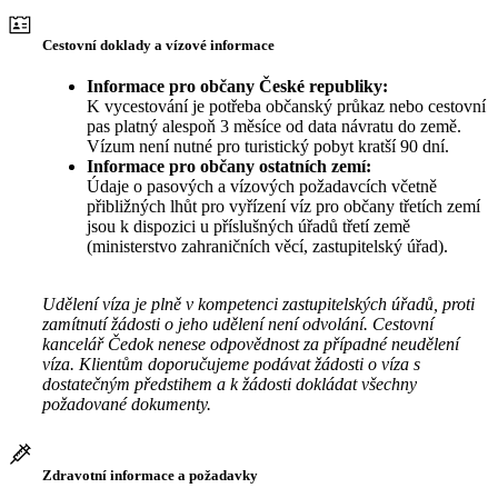
Cestovní doklady a vízové informace
Informace pro občany České republiky:
K vycestování je potřeba občanský průkaz nebo cestovní
pas platný alespoň 3 měsíce od data návratu do země.
Vízum není nutné pro turistický pobyt kratší 90 dní.
Informace pro občany ostatních zemí:
Údaje o pasových a vízových požadavcích včetně
přibližných lhůt pro vyřízení víz pro občany třetích zemí
jsou k dispozici u příslušných úřadů třetí země
(ministerstvo zahraničních věcí, zastupitelský úřad).
Udělení víza je plně v kompetenci zastupitelských úřadů, proti
zamítnutí žádosti o jeho udělení není odvolání. Cestovní
kancelář Čedok nenese odpovědnost za případné neudělení
víza. Klientům doporučujeme podávat žádosti o víza s
dostatečným předstihem a k žádosti dokládat všechny
požadované dokumenty.
Zdravotní informace a požadavky