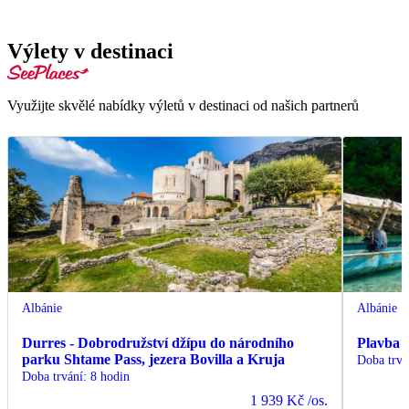
Výlety v destinaci
Využijte skvělé nabídky výletů v destinaci od našich partnerů
Albánie
Albánie
Durres - Dobrodružství džípu do národního
Plavba 
parku Shtame Pass, jezera Bovilla a Kruja
Doba trvá
Doba trvání
:
8 hodin
1 939 Kč
/os.