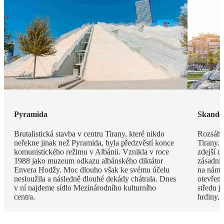
Pyramida
Skande
Brutalistická stavba v centru Tirany, které nikdo
Rozsáhl
neřekne jinak než Pyramida, byla předzvěstí konce
Tirany. 
komunistického režimu v Albánii. Vznikla v roce
zdejší d
1988 jako muzeum odkazu albánského diktátor
zásadní
Envera Hodžy. Moc dlouho však ke svému účelu
na náměs
nesloužila a následně dlouhé dekády chátrala. Dnes
otevřen
v ní najdeme sídlo Mezinárodního kulturního
středu 
centra.
hrdiny,