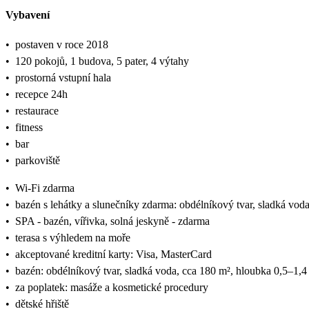
Vybavení
•
postaven v roce 2018
•
120 pokojů, 1 budova, 5 pater, 4 výtahy
•
prostorná vstupní hala
•
recepce 24h
•
restaurace
•
fitness
•
bar
•
parkoviště
•
Wi-Fi zdarma
•
bazén s lehátky a slunečníky zdarma: obdélníkový tvar, sladká vod
•
SPA - bazén, vířivka, solná jeskyně - zdarma
•
terasa s výhledem na moře
•
akceptované kreditní karty: Visa, MasterCard
•
bazén: obdélníkový tvar, sladká voda, cca 180 m², hloubka 0,5–1,4
•
za poplatek: masáže a kosmetické procedury
•
dětské hřiště