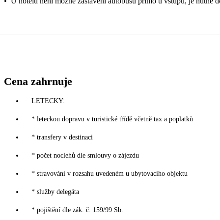
•
U hotelu není možné zastavení autobusu přímo u vstupu, je nutné do
Cena zahrnuje
LETECKY:
* leteckou dopravu v turistické třídě včetně tax a poplatků
* transfery v destinaci
* počet noclehů dle smlouvy o zájezdu
* stravování v rozsahu uvedeném u ubytovacího objektu
* služby delegáta
* pojištění dle zák. č. 159/99 Sb.