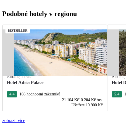
Podobné hotely v regionu
BESTSELLER
Albánie
,
Tirana
Albánie
,
Hotel Adria Palace
Hotel De
4.4
166 hodnocení zákazníků
5.4
13
21 104 Kč
10 204 Kč
/os.
Ušetřete
10 900 Kč
zobrazit více