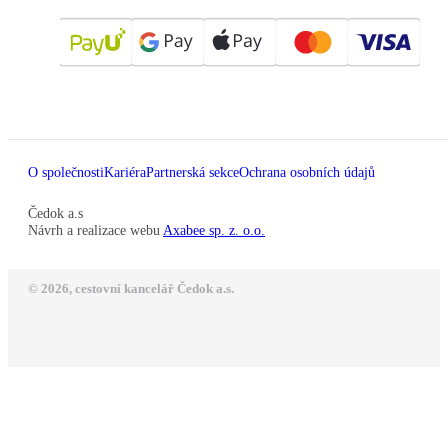
O společnosti
Kariéra
Partnerská sekce
Ochrana osobních údajů
Čedok a.s
Návrh a realizace webu
Axabee sp. z. o.o.
© 2026, cestovní kancelář Čedok a.s.