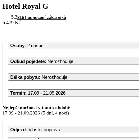
Hotel Royal G
5.3
216 hodnocení zákazníků
6 479 Kč
Osoby
:
2 dospělí
Odkud pojedete
:
Nerozhoduje
Délka pobytu
:
Nerozhoduje
Termín
:
17.09 - 21.09.2026
Nejlepší možnost v tomto období:
17.09
-
21.09.2026
(5 dní, 4 noci)
PO
ÚT
ST
Odjezd
:
Vlastní doprava
1
2