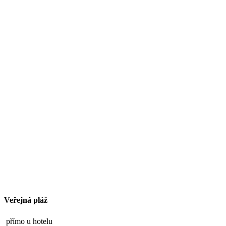
Veřejná pláž
přímo u hotelu