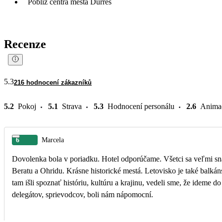
Poblíž centra města Durrës
Recenze
5.3
216 hodnocení zákazníků
5.2
Pokoj
5.1
Strava
5.3
Hodnocení personálu
2.6
Anima
6
Marcela
Dovolenka bola v poriadku. Hotel odporúčame. Všetci sa veľmi snaž
Beratu a Ohridu. Krásne historické mestá. Letovisko je také balká
tam išli spoznať históriu, kultúru a krajinu, vedeli sme, že idem
delegátov, sprievodcov, boli nám nápomocní.