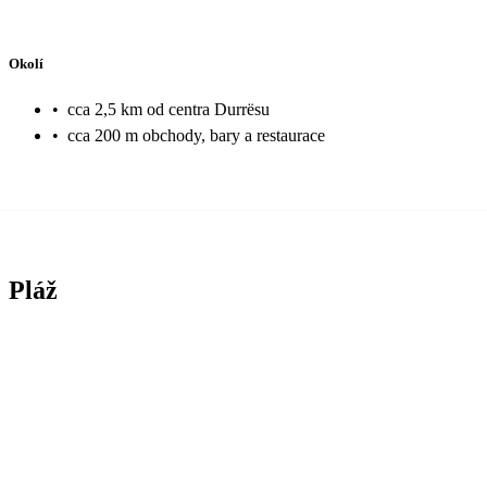
Okolí
•
cca 2,5 km od centra Durrësu
•
cca 200 m obchody, bary a restaurace
Pláž