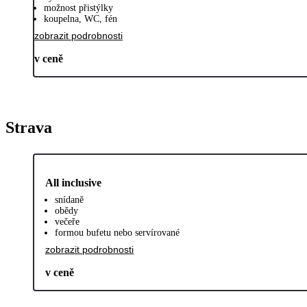
možnost přistýlky
koupelna, WC, fén
zobrazit podrobnosti
v ceně
Strava
All inclusive
snídaně
obědy
večeře
formou bufetu nebo servírované
zobrazit podrobnosti
v ceně