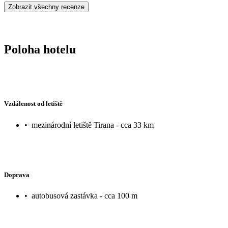
Zobrazit všechny recenze
Poloha hotelu
Vzdálenost od letiště
•
mezinárodní letiště Tirana - cca 33 km
Doprava
•
autobusová zastávka - cca 100 m