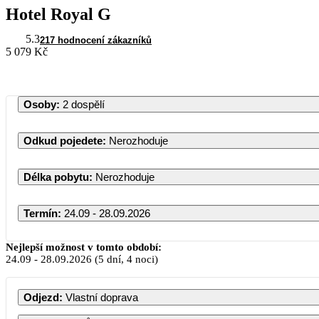
Hotel Royal G
5.3
217 hodnocení zákazníků
5 079 Kč
Osoby
:
2 dospělí
Odkud pojedete
:
Nerozhoduje
Délka pobytu
:
Nerozhoduje
Termín
:
24.09 - 28.09.2026
Září 202
Nejlepší možnost v tomto období:
24.09
-
28.09.2026
(5 dní, 4 noci)
PO
ÚT
ST
ČT
Odjezd
:
Vlastní doprava
1
2
3