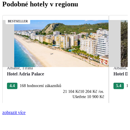
Podobné hotely v regionu
BESTSELLER
Albánie
,
Tirana
Albánie
,
Hotel Adria Palace
Hotel De
4.4
168 hodnocení zákazníků
5.4
13
21 104 Kč
10 204 Kč
/os.
Ušetřete
10 900 Kč
zobrazit více