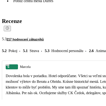
Poblíž centra města Durrës
Recenze
5.3
217 hodnocení zákazníků
5.2
Pokoj
5.1
Strava
5.3
Hodnocení personálu
2.6
Anima
6
Marcela
Dovolenka bola v poriadku. Hotel odporúčame. Všetci sa veľmi snaži
možnosť výletov do Beratu a Ohridu. Krásne historické mestá. Leto
klientov to môže byť problém. My sme tam išli spoznať históriu, ku
Albánska. Pre nás ok. Oceňujeme služby CK Čedok, delegátov, sp