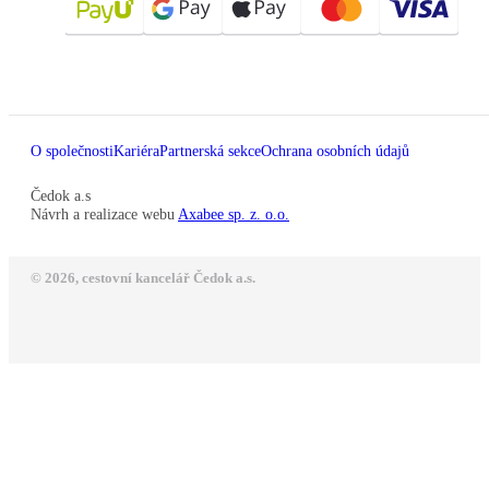
O společnosti
Kariéra
Partnerská sekce
Ochrana osobních údajů
Čedok a.s
Návrh a realizace webu
Axabee sp. z. o.o.
© 2026, cestovní kancelář Čedok a.s.