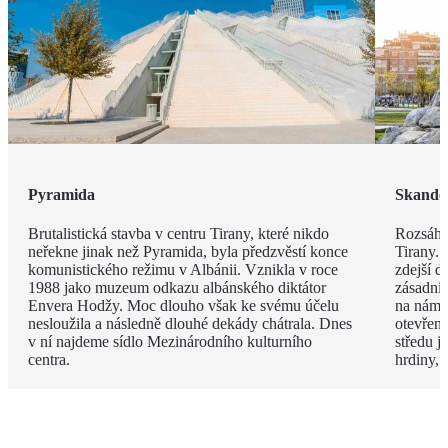
Pyramida
Skande
Brutalistická stavba v centru Tirany, které nikdo
Rozsáhl
neřekne jinak než Pyramida, byla předzvěstí konce
Tirany. 
komunistického režimu v Albánii. Vznikla v roce
zdejší d
1988 jako muzeum odkazu albánského diktátor
zásadní
Envera Hodžy. Moc dlouho však ke svému účelu
na náměs
nesloužila a následně dlouhé dekády chátrala. Dnes
otevřen
v ní najdeme sídlo Mezinárodního kulturního
středu 
centra.
hrdiny,