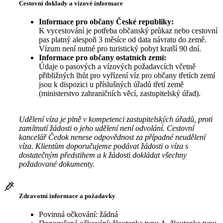
Cestovní doklady a vízové informace
Informace pro občany České republiky:
K vycestování je potřeba občanský průkaz nebo cestovní
pas platný alespoň 3 měsíce od data návratu do země.
Vízum není nutné pro turistický pobyt kratší 90 dní.
Informace pro občany ostatních zemí:
Údaje o pasových a vízových požadavcích včetně
přibližných lhůt pro vyřízení víz pro občany třetích zemí
jsou k dispozici u příslušných úřadů třetí země
(ministerstvo zahraničních věcí, zastupitelský úřad).
Udělení víza je plně v kompetenci zastupitelských úřadů, proti
zamítnutí žádosti o jeho udělení není odvolání. Cestovní
kancelář Čedok nenese odpovědnost za případné neudělení
víza. Klientům doporučujeme podávat žádosti o víza s
dostatečným předstihem a k žádosti dokládat všechny
požadované dokumenty.
Zdravotní informace a požadavky
Povinná očkování: žádná