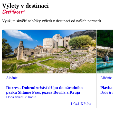
Výlety v destinaci
Využijte skvělé nabídky výletů v destinaci od našich partnerů
Albánie
Albánie
Durres - Dobrodružství džípu do národního
Plavba 
parku Shtame Pass, jezera Bovilla a Kruja
Doba trvá
Doba trvání
:
8 hodin
1 941 Kč
/os.