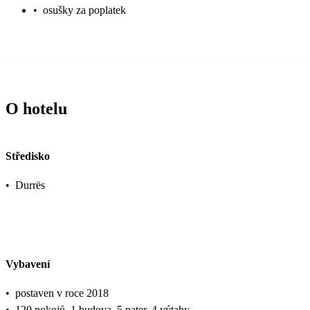
•
osušky za poplatek
O hotelu
Středisko
•
Durrës
Vybavení
•
postaven v roce 2018
•
120 pokojů, 1 budova, 5 pater, 4 výtahy