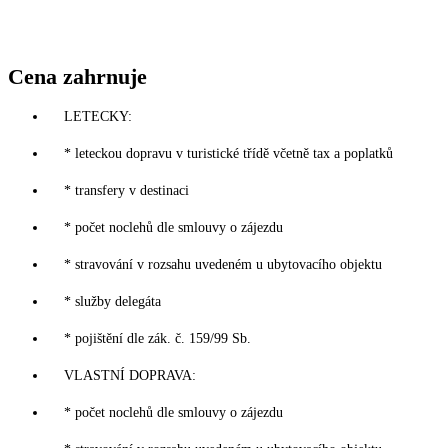
Cena zahrnuje
LETECKY:
* leteckou dopravu v turistické třídě včetně tax a poplatků
* transfery v destinaci
* počet noclehů dle smlouvy o zájezdu
* stravování v rozsahu uvedeném u ubytovacího objektu
* služby delegáta
* pojištění dle zák. č. 159/99 Sb.
VLASTNÍ DOPRAVA:
* počet noclehů dle smlouvy o zájezdu