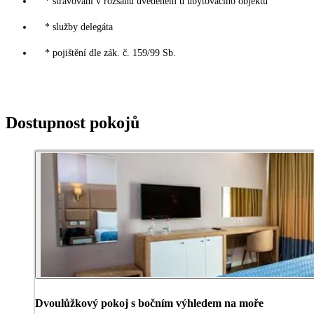
* stravování v rozsahu uvedeném u ubytovacího objektu
* služby delegáta
* pojištění dle zák. č. 159/99 Sb.
Dostupnost pokojů
Dvoulůžkový pokoj s bočním výhledem na moře