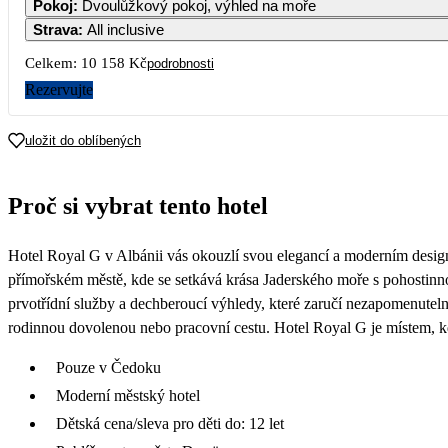
Pokoj
:
Dvoulůžkový pokoj, výhled na moře
Strava
:
All inclusive
7
8
9
10
Celkem:
10 158 Kč
podrobnosti
Rezervujte
14
15
16
17
7 019
uložit do oblíbených
21
22
23
24
5 079
Proč si vybrat tento hotel
28
29
30
Hotel Royal G v Albánii vás okouzlí svou elegancí a moderním desi
přímořském městě, kde se setkává krása Jaderského moře s pohostinno
prvotřídní služby a dechberoucí výhledy, které zaručí nezapomenutelný
rodinnou dovolenou nebo pracovní cestu. Hotel Royal G je místem, kd
Pouze v Čedoku
Moderní městský hotel
Dětská cena/sleva pro děti do: 12 let