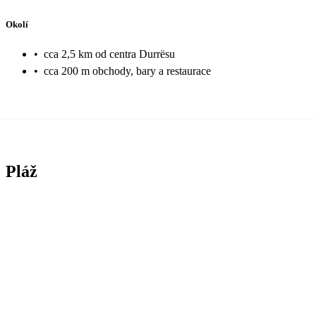
Okolí
•
cca 2,5 km od centra Durrësu
•
cca 200 m obchody, bary a restaurace
Pláž