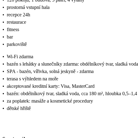
•
prostorná vstupní hala
•
recepce 24h
•
restaurace
•
fitness
•
bar
•
parkoviště
•
Wi-Fi zdarma
•
bazén s lehátky a slunečníky zdarma: obdélníkový tvar, sladká vod
•
SPA - bazén, vířivka, solná jeskyně - zdarma
•
terasa s výhledem na moře
•
akceptované kreditní karty: Visa, MasterCard
•
bazén: obdélníkový tvar, sladká voda, cca 180 m², hloubka 0,5–1,4
•
za poplatek: masáže a kosmetické procedury
•
dětské hřiště