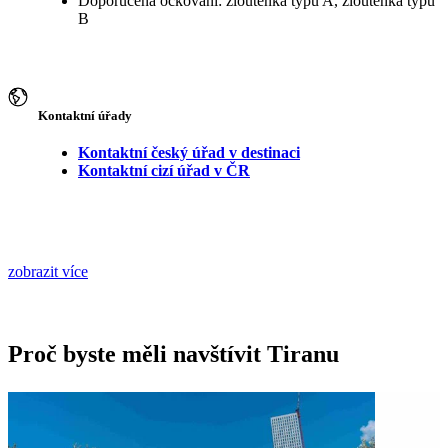
Doporučená očkování: žloutenka typu A, žloutenka typu
B
Kontaktní úřady
Kontaktní český úřad v destinaci
Kontaktní cizí úřad v ČR
zobrazit více
Proč byste měli navštívit Tiranu