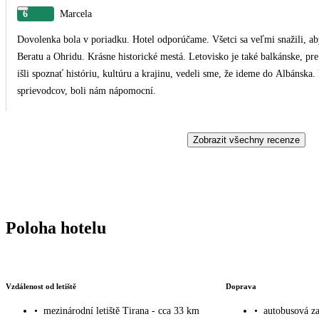
6
Marcela
Dovolenka bola v poriadku. Hotel odporúčame. Všetci sa veľmi snažili, ab
Beratu a Ohridu. Krásne historické mestá. Letovisko je také balkánske, p
išli spoznať históriu, kultúru a krajinu, vedeli sme, že ideme do Albánsk
sprievodcov, boli nám nápomocní.
Zobrazit všechny recenze
Poloha hotelu
Vzdálenost od letiště
Doprava
•
mezinárodní letiště Tirana - cca 33 km
•
autobusová za