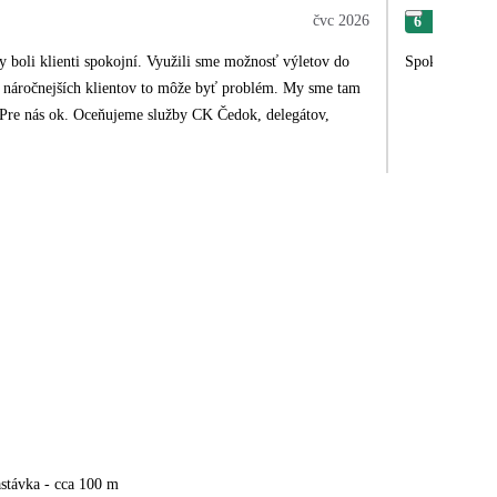
čvc 2026
6
Jaro
y boli klienti spokojní. Využili sme možnosť výletov do
Spokojená, vše
re náročnejších klientov to môže byť problém. My sme tam
a. Pre nás ok. Oceňujeme služby CK Čedok, delegátov,
stávka - cca 100 m