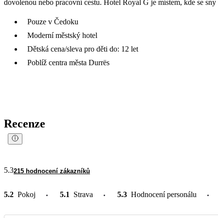
dovolenou nebo pracovní cestu. Hotel Royal G je místem, kde se sny 
Pouze v Čedoku
Moderní městský hotel
Dětská cena/sleva pro děti do: 12 let
Poblíž centra města Durrës
Recenze
5.3
215 hodnocení zákazníků
5.2
Pokoj
5.1
Strava
5.3
Hodnocení personálu