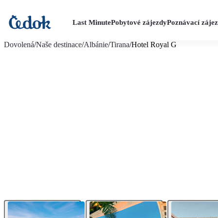
Last Minute
Pobytové zájezdy
Poznávací záje
více fotografií (53)
Dovolená
/
Naše destinace
/
Albánie
/
Tirana
/
Hotel Royal G