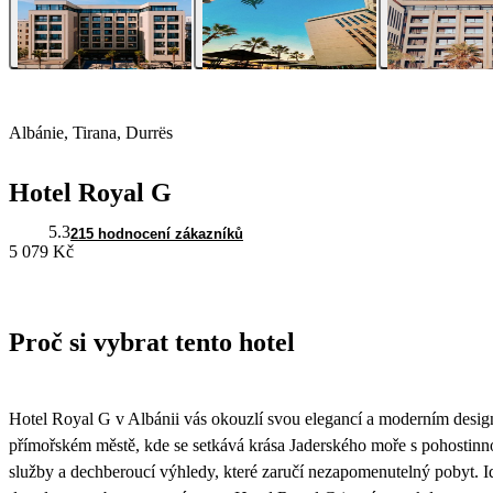
Albánie, Tirana, Durrës
Hotel Royal G
5.3
215 hodnocení zákazníků
5 079 Kč
Proč si vybrat tento hotel
Hotel Royal G v Albánii vás okouzlí svou elegancí a moderním desi
přímořském městě, kde se setkává krása Jaderského moře s pohostinnos
služby a dechberoucí výhledy, které zaručí nezapomenutelný pobyt. Id