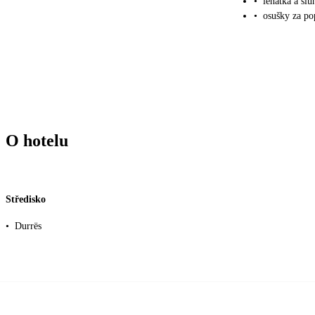
•
lehátka a sl
•
osušky za po
O hotelu
Středisko
•
Durrës