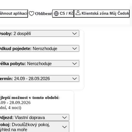
áhnout aplikaci
Oblíbené
CS / Kč
Klientská zóna Můj Čedok
Osoby
:
2 dospělí
dkud pojedete
:
Nerozhoduje
élka pobytu
:
Nerozhoduje
ermín
:
24.09 - 28.09.2026
jlepší možnost v tomto období:
.09
-
28.09.2026
 dní, 4 noci)
djezd
:
Vlastní doprava
okoj
:
Dvoulůžkový pokoj,
ýhled na moře