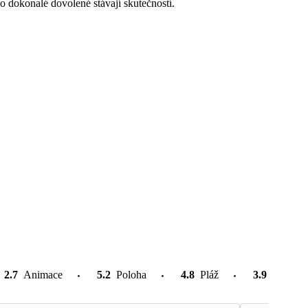
o dokonalé dovolené stávají skutečností.
2.7
Animace
5.2
Poloha
4.8
Pláž
3.9
Atrakce