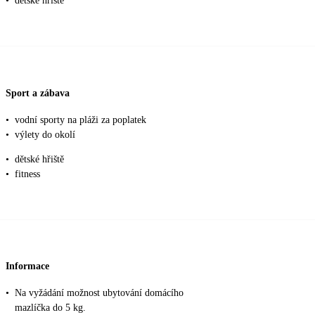
•
dětské hřiště
Sport a zábava
•
vodní sporty na pláži za poplatek
•
výlety do okolí
•
dětské hřiště
•
fitness
Informace
•
Na vyžádání možnost ubytování domácího
mazlíčka do 5 kg.