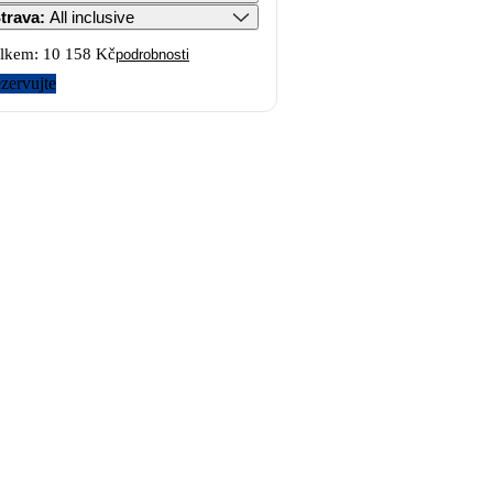
trava
:
All inclusive
lkem:
10 158 Kč
podrobnosti
zervujte