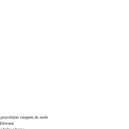
 s pozvolným vstupem do moře
držovaná