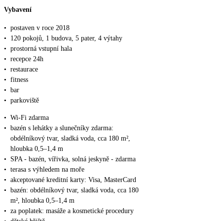
Vybavení
•
postaven v roce 2018
•
120 pokojů, 1 budova, 5 pater, 4 výtahy
•
prostorná vstupní hala
•
recepce 24h
•
restaurace
•
fitness
•
bar
•
parkoviště
•
Wi-Fi zdarma
•
bazén s lehátky a slunečníky zdarma:
obdélníkový tvar, sladká voda, cca 180 m²,
hloubka 0,5–1,4 m
•
SPA - bazén, vířivka, solná jeskyně - zdarma
•
terasa s výhledem na moře
•
akceptované kreditní karty: Visa, MasterCard
•
bazén: obdélníkový tvar, sladká voda, cca 180
m², hloubka 0,5–1,4 m
•
za poplatek: masáže a kosmetické procedury