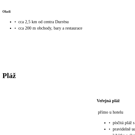
Okolí
•
cca 2,5 km od centra Durrësu
•
cca 200 m obchody, bary a restaurace
Pláž
Veřejná pláž
přímo u hotelu
•
písčitá pláž
•
pravidelně u