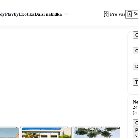
zdy
Plavby
Exotika
Další nabídka
Pro vás
St
O
D
T
Ne
24
(5
O
P
v