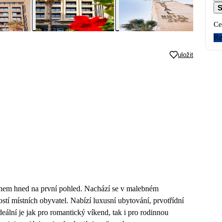
S
Ce
Re
uložit
gnem hned na první pohled. Nachází se v malebném
tí místních obyvatel. Nabízí luxusní ubytování, prvotřídní
eální je jak pro romantický víkend, tak i pro rodinnou