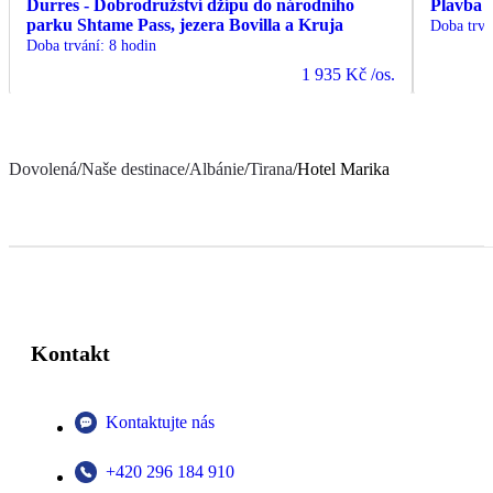
Durres - Dobrodružství džípu do národního
Plavba 
parku Shtame Pass, jezera Bovilla a Kruja
Doba trvá
Doba trvání
:
8 hodin
1 935 Kč
/os.
Dovolená
/
Naše destinace
/
Albánie
/
Tirana
/
Hotel Marika
Kontakt
Kontaktujte nás
+420 296 184 910