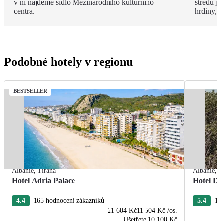
v ní najdeme sídlo Mezinárodního kulturního
středu 
centra.
hrdiny,
Podobné hotely v regionu
BESTSELLER
Albánie
,
Tirana
Albánie
,
Hotel Adria Palace
Hotel De
4.4
165 hodnocení zákazníků
5.4
13
21 604 Kč
11 504 Kč
/os.
Ušetřete
10 100 Kč