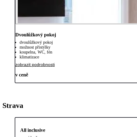
Dvoulůžkový pokoj
dvoulůžkový pokoj
možnost přistýlky
koupelna, WC, fén
klimatizace
zobrazit podrobnosti
v ceně
Strava
All inclusive