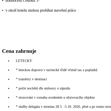
•
hodnocení Čedoku 3*
•
v okolí hotelu mohou probíhat stavební práce
Cena zahrnuje
LETECKY:
* leteckou dopravu v turistické třídě včetně tax a poplatků
* transfery v destinaci
* počet noclehů dle smlouvy o zájezdu
* stravování v rozsahu uvedeném u ubytovacího objektu
* služby delegáta v termínu 28.5. -5.10. 2026, před a po tomto ter