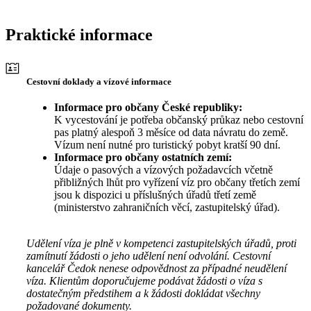
Praktické informace
Cestovní doklady a vízové informace
Informace pro občany České republiky:
K vycestování je potřeba občanský průkaz nebo cestovní
pas platný alespoň 3 měsíce od data návratu do země.
Vízum není nutné pro turistický pobyt kratší 90 dní.
Informace pro občany ostatních zemí:
Údaje o pasových a vízových požadavcích včetně
přibližných lhůt pro vyřízení víz pro občany třetích zemí
jsou k dispozici u příslušných úřadů třetí země
(ministerstvo zahraničních věcí, zastupitelský úřad).
Udělení víza je plně v kompetenci zastupitelských úřadů, proti
zamítnutí žádosti o jeho udělení není odvolání. Cestovní
kancelář Čedok nenese odpovědnost za případné neudělení
víza. Klientům doporučujeme podávat žádosti o víza s
dostatečným předstihem a k žádosti dokládat všechny
požadované dokumenty.