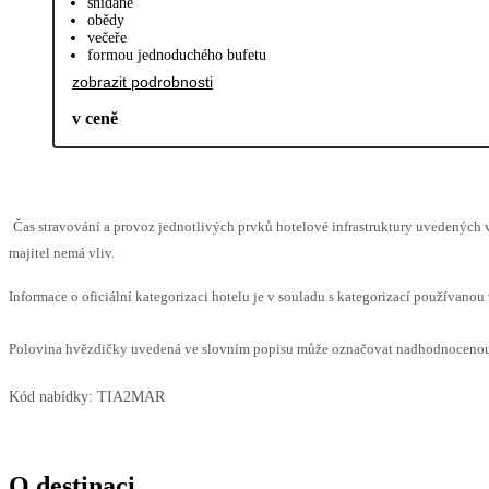
snídaně
obědy
večeře
formou jednoduchého bufetu
zobrazit podrobnosti
v ceně
Čas stravování a provoz jednotlivých prvků hotelové infrastruktury uvedenýc
majitel nemá vliv.
Informace o oficiální kategorizaci hotelu je v souladu s kategorizací používanou 
Polovina hvězdičky uvedená ve slovním popisu může označovat nadhodnocenou n
Kód nabídky:
TIA2MAR
O destinaci