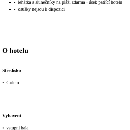
•
lehátka a slunečníky na pláži zdarma - úsek patřící hotelu
•
osušky nejsou k dispozici
O hotelu
Středisko
•
Golem
Vybavení
•
vstupní hala