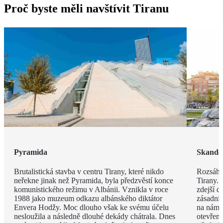
Proč byste měli navštívit Tiranu
Pyramida
Skande
Brutalistická stavba v centru Tirany, které nikdo
Rozsáhl
neřekne jinak než Pyramida, byla předzvěstí konce
Tirany. 
komunistického režimu v Albánii. Vznikla v roce
zdejší d
1988 jako muzeum odkazu albánského diktátor
zásadní
Envera Hodžy. Moc dlouho však ke svému účelu
na náměs
nesloužila a následně dlouhé dekády chátrala. Dnes
otevřen