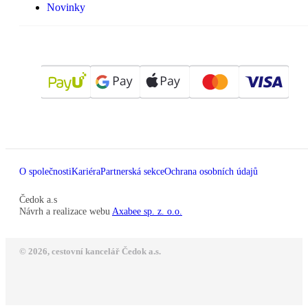
Novinky
O společnosti
Kariéra
Partnerská sekce
Ochrana osobních údajů
Čedok a.s
Návrh a realizace webu
Axabee sp. z. o.o.
© 2026, cestovní kancelář Čedok a.s.