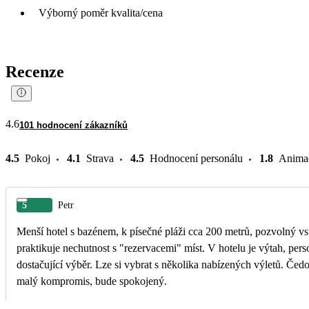
Výborný poměr kvalita/cena
Recenze
4.6
101 hodnocení zákazníků
4.5
Pokoj
4.1
Strava
4.5
Hodnocení personálu
1.8
Anima
5
Petr
Menší hotel s bazénem, k písečné pláži cca 200 metrů, pozvolný vst
praktikuje nechutnost s "rezervacemi" míst. V hotelu je výtah, perso
dostačující výběr. Lze si vybrat s několika nabízených výletů. Č
malý kompromis, bude spokojený.