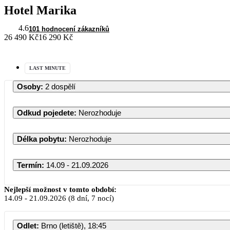
Hotel Marika
4.6
101 hodnocení zákazníků
26 490 Kč
16 290 Kč
LAST MINUTE
Osoby
:
2 dospělí
Odkud pojedete
:
Nerozhoduje
Délka pobytu
:
Nerozhoduje
Termín
:
14.09 - 21.09.2026
Nejlepší možnost v tomto období:
14.09
-
21.09.2026
(8 dní, 7 nocí)
Odlet
:
Brno (letiště), 18:45