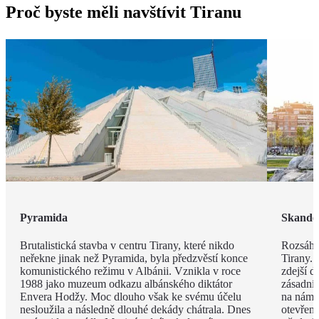
Proč byste měli navštívit Tiranu
Pyramida
Skande
Brutalistická stavba v centru Tirany, které nikdo
Rozsáhl
neřekne jinak než Pyramida, byla předzvěstí konce
Tirany. 
komunistického režimu v Albánii. Vznikla v roce
zdejší d
1988 jako muzeum odkazu albánského diktátor
zásadní
Envera Hodžy. Moc dlouho však ke svému účelu
na náměs
nesloužila a následně dlouhé dekády chátrala. Dnes
otevřen