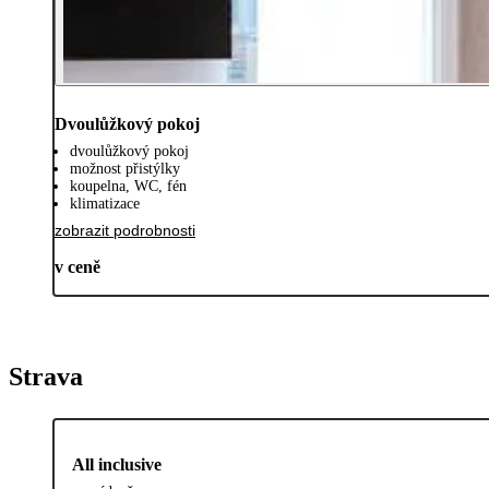
Dvoulůžkový pokoj
dvoulůžkový pokoj
možnost přistýlky
koupelna, WC, fén
klimatizace
zobrazit podrobnosti
v ceně
Strava
All inclusive