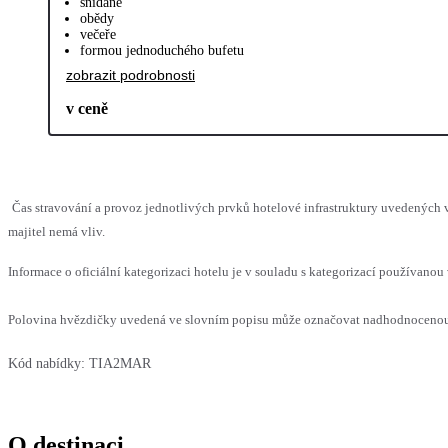
snídaně
obědy
večeře
formou jednoduchého bufetu
zobrazit podrobnosti
v ceně
Čas stravování a provoz jednotlivých prvků hotelové infrastruktury uvedenýc
majitel nemá vliv.
Informace o oficiální kategorizaci hotelu je v souladu s kategorizací používanou 
Polovina hvězdičky uvedená ve slovním popisu může označovat nadhodnocenou n
Kód nabídky:
TIA2MAR
O destinaci