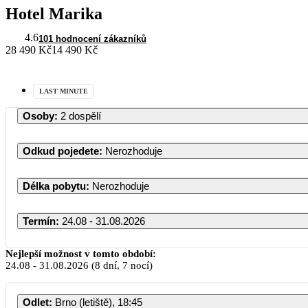
Hotel Marika
4.6
101 hodnocení zákazníků
28 490 Kč
14 490 Kč
LAST MINUTE
Osoby
:
2 dospělí
Odkud pojedete
:
Nerozhoduje
Délka pobytu
:
Nerozhoduje
Termín
:
24.08 - 31.08.2026
Nejlepší možnost v tomto období:
24.08
-
31.08.2026
(8 dní, 7 nocí)
Odlet
:
Brno (letiště), 18:45