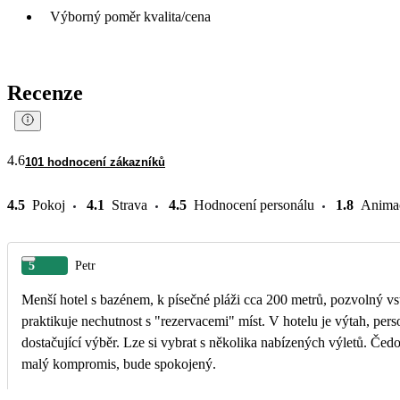
Výborný poměr kvalita/cena
Recenze
4.6
101 hodnocení zákazníků
4.5
Pokoj
4.1
Strava
4.5
Hodnocení personálu
1.8
Anima
5
Petr
Menší hotel s bazénem, k písečné pláži cca 200 metrů, pozvolný vst
praktikuje nechutnost s "rezervacemi" míst. V hotelu je výtah, perso
dostačující výběr. Lze si vybrat s několika nabízených výletů. Č
malý kompromis, bude spokojený.