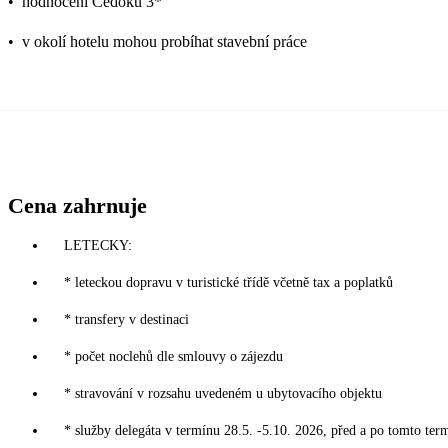
•
hodnocení Čedoku 3*
•
v okolí hotelu mohou probíhat stavební práce
Cena zahrnuje
LETECKY:
* leteckou dopravu v turistické třídě včetně tax a poplatků
* transfery v destinaci
* počet noclehů dle smlouvy o zájezdu
* stravování v rozsahu uvedeném u ubytovacího objektu
* služby delegáta v termínu 28.5. -5.10. 2026, před a po tomto ter