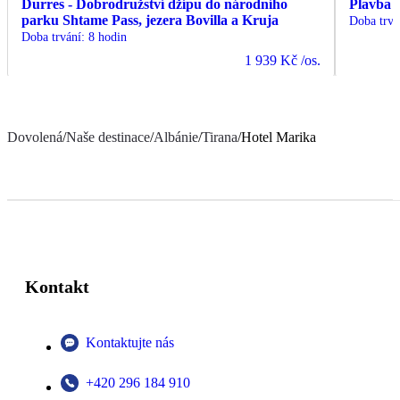
Durres - Dobrodružství džípu do národního
Plavba 
parku Shtame Pass, jezera Bovilla a Kruja
Doba trvá
Doba trvání
:
8 hodin
1 939 Kč
/os.
Dovolená
/
Naše destinace
/
Albánie
/
Tirana
/
Hotel Marika
Kontakt
Kontaktujte nás
+420 296 184 910