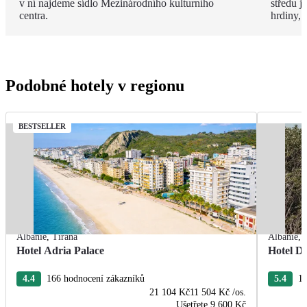
v ní najdeme sídlo Mezinárodního kulturního
středu 
centra.
hrdiny,
Podobné hotely v regionu
BESTSELLER
Albánie
,
Tirana
Albánie
,
Hotel Adria Palace
Hotel De
4.4
166 hodnocení zákazníků
5.4
13
21 104 Kč
11 504 Kč
/os.
Ušetřete
9 600 Kč