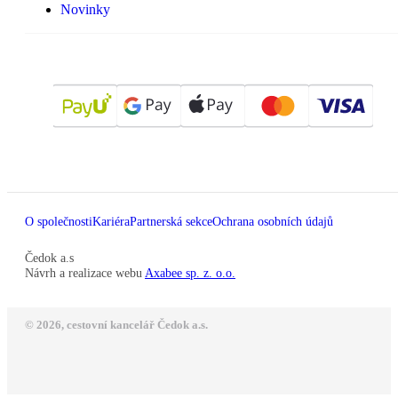
Novinky
O společnosti
Kariéra
Partnerská sekce
Ochrana osobních údajů
Čedok a.s
Návrh a realizace webu
Axabee sp. z. o.o.
© 2026, cestovní kancelář Čedok a.s.