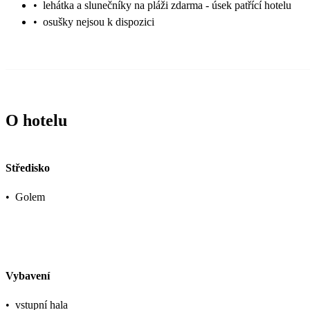
•
lehátka a slunečníky na pláži zdarma - úsek patřící hotelu
•
osušky nejsou k dispozici
O hotelu
Středisko
•
Golem
Vybavení
•
vstupní hala