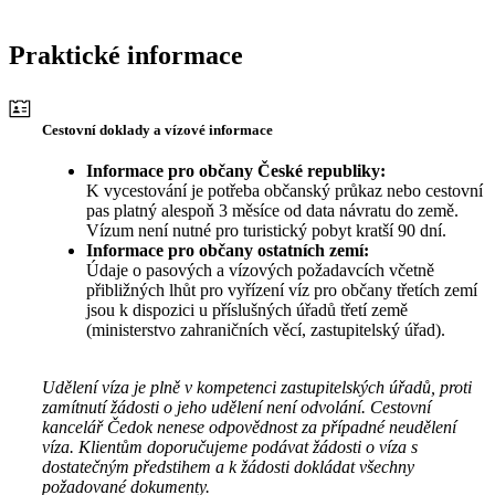
Praktické informace
Cestovní doklady a vízové informace
Informace pro občany České republiky:
K vycestování je potřeba občanský průkaz nebo cestovní
pas platný alespoň 3 měsíce od data návratu do země.
Vízum není nutné pro turistický pobyt kratší 90 dní.
Informace pro občany ostatních zemí:
Údaje o pasových a vízových požadavcích včetně
přibližných lhůt pro vyřízení víz pro občany třetích zemí
jsou k dispozici u příslušných úřadů třetí země
(ministerstvo zahraničních věcí, zastupitelský úřad).
Udělení víza je plně v kompetenci zastupitelských úřadů, proti
zamítnutí žádosti o jeho udělení není odvolání. Cestovní
kancelář Čedok nenese odpovědnost za případné neudělení
víza. Klientům doporučujeme podávat žádosti o víza s
dostatečným předstihem a k žádosti dokládat všechny
požadované dokumenty.