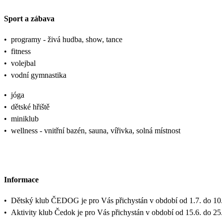
Sport a zábava
•
programy - živá hudba, show, tance
•
fitness
•
volejbal
•
vodní gymnastika
•
jóga
•
dětské hřiště
•
miniklub
•
wellness - vnitřní bazén, sauna, vířivka, solná místnost
Informace
•
Dětský klub ČEDOG je pro Vás přichystán v období od 1.7. do 10.
•
Aktivity klub Čedok je pro Vás přichystán v období od 15.6. do 25