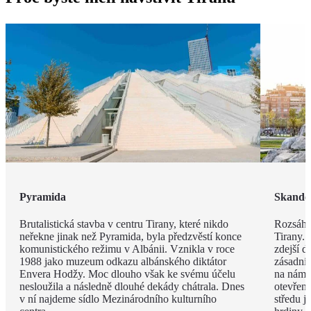
Pyramida
Skande
Brutalistická stavba v centru Tirany, které nikdo
Rozsáhl
neřekne jinak než Pyramida, byla předzvěstí konce
Tirany. 
komunistického režimu v Albánii. Vznikla v roce
zdejší d
1988 jako muzeum odkazu albánského diktátor
zásadní
Envera Hodžy. Moc dlouho však ke svému účelu
na náměs
nesloužila a následně dlouhé dekády chátrala. Dnes
otevřen
v ní najdeme sídlo Mezinárodního kulturního
středu 