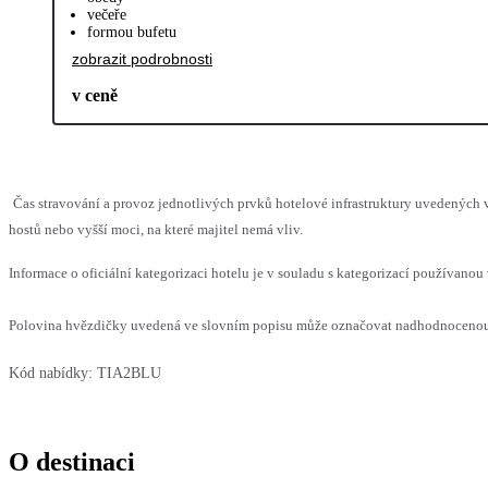
večeře
formou bufetu
zobrazit podrobnosti
v ceně
Čas stravování a provoz jednotlivých prvků hotelové infrastruktury uvedený
hostů nebo vyšší moci, na které majitel nemá vliv.
Informace o oficiální kategorizaci hotelu je v souladu s kategorizací používanou 
Polovina hvězdičky uvedená ve slovním popisu může označovat nadhodnocenou n
Kód nabídky:
TIA2BLU
O destinaci