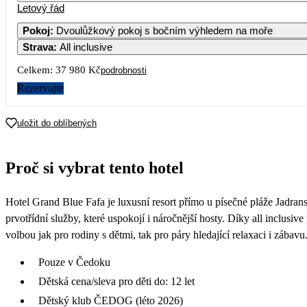
Letový řád
Pokoj
:
Dvoulůžkový pokoj s bočním výhledem na moře
Strava
:
All inclusive
3
Celkem:
37 980 Kč
podrobnosti
10
Rezervujte
17
uložit do oblíbených
24
Proč si vybrat tento hotel
18 99
31
Hotel Grand Blue Fafa je luxusní resort přímo u písečné pláže Jadra
19 79
prvotřídní služby, které uspokojí i náročnější hosty. Díky all inclusi
volbou jak pro rodiny s dětmi, tak pro páry hledající relaxaci i zábavu
Pouze v Čedoku
Dětská cena/sleva pro děti do: 12 let
Dětský klub ČEDOG (léto 2026)