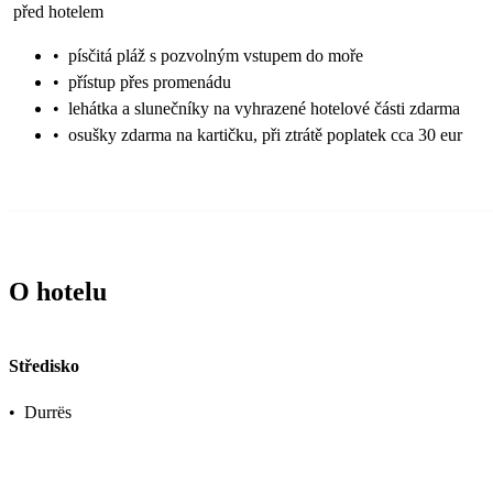
před hotelem
•
písčitá pláž s pozvolným vstupem do moře
•
přístup přes promenádu
•
lehátka a slunečníky na vyhrazené hotelové části zdarma
•
osušky zdarma na kartičku, při ztrátě poplatek cca 30 eur
O hotelu
Středisko
•
Durrës