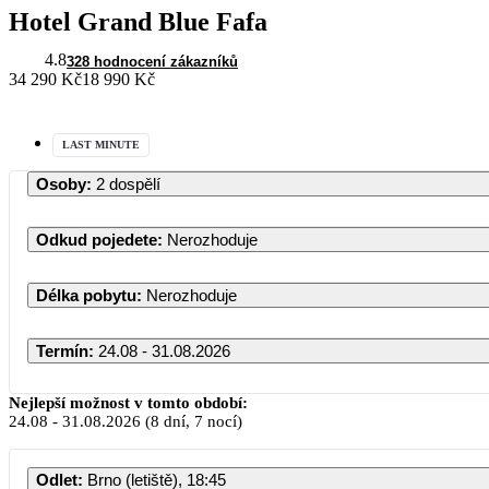
Hotel Grand Blue Fafa
4.8
328 hodnocení zákazníků
34 290 Kč
18 990 Kč
LAST MINUTE
Osoby
:
2 dospělí
Odkud pojedete
:
Nerozhoduje
Délka pobytu
:
Nerozhoduje
Termín
:
24.08 - 31.08.2026
Nejlepší možnost v tomto období:
24.08
-
31.08.2026
(8 dní, 7 nocí)
PO
Odlet
:
Brno (letiště), 18:45