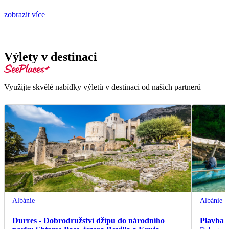
zobrazit více
Výlety v destinaci
Využijte skvělé nabídky výletů v destinaci od našich partnerů
Albánie
Albánie
Durres - Dobrodružství džípu do národního
Plavba 