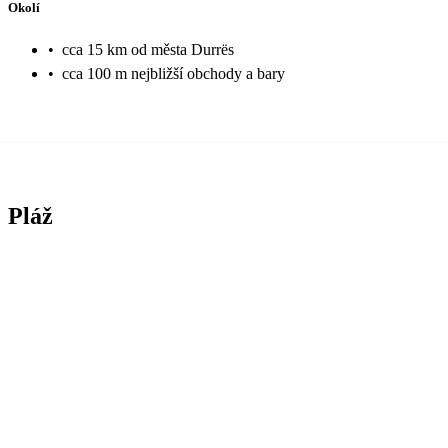
Okolí
•
cca 15 km od města Durrës
•
cca 100 m nejbližší obchody a bary
Pláž