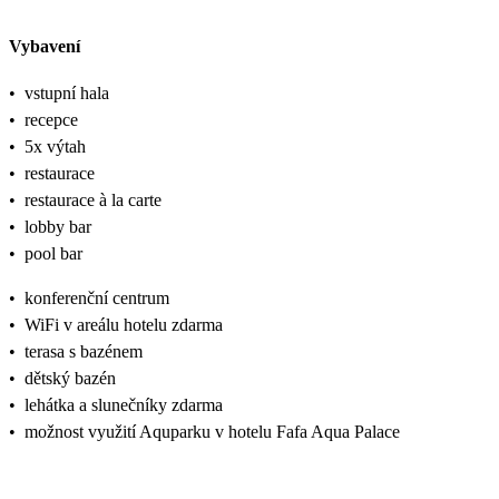
Vybavení
•
vstupní hala
•
recepce
•
5x výtah
•
restaurace
•
restaurace à la carte
•
lobby bar
•
pool bar
•
konferenční centrum
•
WiFi v areálu hotelu zdarma
•
terasa s bazénem
•
dětský bazén
•
lehátka a slunečníky zdarma
•
možnost využití Aquparku v hotelu Fafa Aqua Palace