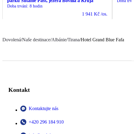
parku Shtame Pass, jezera Bovilla a Kruja
Doba trvá
Doba trvání
:
8 hodin
1 941 Kč
/os.
Dovolená
/
Naše destinace
/
Albánie
/
Tirana
/
Hotel Grand Blue Fafa
Kontakt
Kontaktujte nás
+420 296 184 910