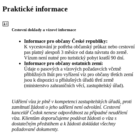
Praktické informace
Cestovní doklady a vízové informace
Informace pro občany České republiky:
K vycestování je potřeba občanský průkaz nebo cestovní
pas platný alespoň 3 měsíce od data návratu do země.
Vízum není nutné pro turistický pobyt kratší 90 dní.
Informace pro občany ostatních zemí:
Údaje o pasových a vízových požadavcích včetně
přibližných lhůt pro vyřízení víz pro občany třetích zemí
jsou k dispozici u příslušných úřadů třetí země
(ministerstvo zahraničních věcí, zastupitelský úřad).
Udělení víza je plně v kompetenci zastupitelských úřadů, proti
zamítnutí žádosti o jeho udělení není odvolání. Cestovní
kancelář Čedok nenese odpovědnost za případné neudělení
víza. Klientům doporučujeme podávat žádosti o víza s
dostatečným předstihem a k žádosti dokládat všechny
požadované dokumenty.