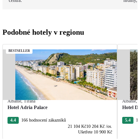
centra.
hrdiny,
Podobné hotely v regionu
BESTSELLER
Albánie
,
Tirana
Albánie
,
Hotel Adria Palace
Hotel De
4.4
166 hodnocení zákazníků
5.4
13
21 104 Kč
10 204 Kč
/os.
Ušetřete
10 900 Kč