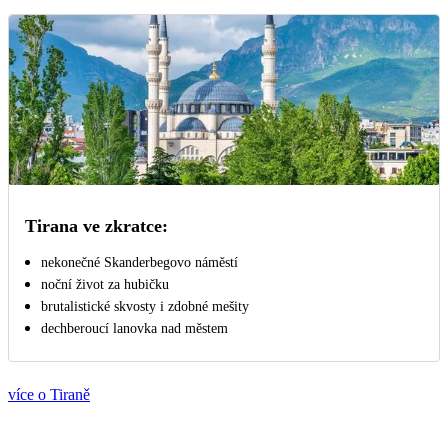
Tirana ve zkratce:
nekonečné Skanderbegovo náměstí
noční život za hubičku
brutalistické skvosty i zdobné mešity
dechberoucí lanovka nad městem
více o Tiraně