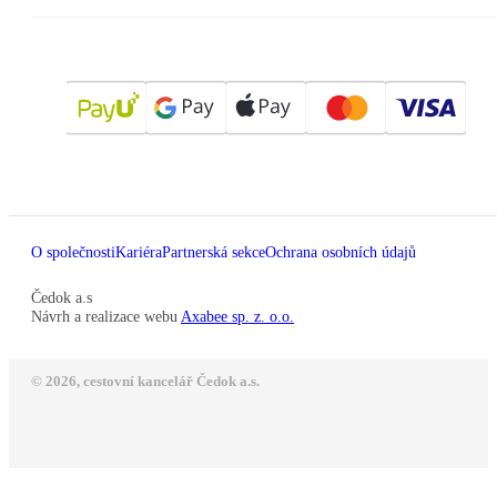
O společnosti
Kariéra
Partnerská sekce
Ochrana osobních údajů
Čedok a.s
Návrh a realizace webu
Axabee sp. z. o.o.
© 2026, cestovní kancelář Čedok a.s.