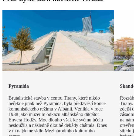
Pyramida
Skande
Brutalistická stavba v centru Tirany, které nikdo
Rozsáhl
neřekne jinak než Pyramida, byla předzvěstí konce
Tirany. 
komunistického režimu v Albánii. Vznikla v roce
zdejší d
1988 jako muzeum odkazu albánského diktátor
zásadní
Envera Hodžy. Moc dlouho však ke svému účelu
na náměs
nesloužila a následně dlouhé dekády chátrala. Dnes
otevřen
v ní najdeme sídlo Mezinárodního kulturního
středu 