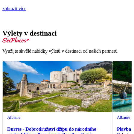
zobrazit více
Výlety v destinaci
Využijte skvělé nabídky výletů v destinaci od našich partnerů
Albánie
Albánie
Durres - Dobrodružství džípu do národního
Plavba 