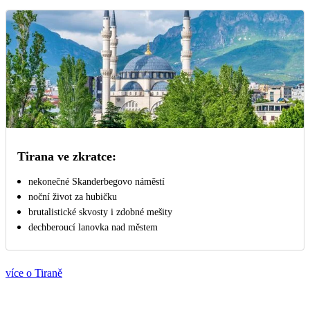
Tirana ve zkratce:
nekonečné Skanderbegovo náměstí
noční život za hubičku
brutalistické skvosty i zdobné mešity
dechberoucí lanovka nad městem
více o Tiraně