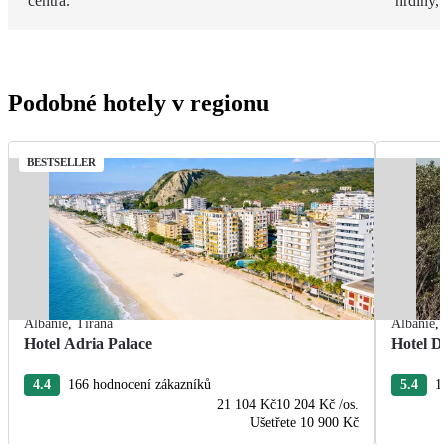
centra.
hrdiny,
Podobné hotely v regionu
BESTSELLER
Albánie
,
Tirana
Albánie
,
Hotel Adria Palace
Hotel De
4.4
166 hodnocení zákazníků
5.4
13
21 104 Kč
10 204 Kč
/os.
Ušetřete
10 900 Kč