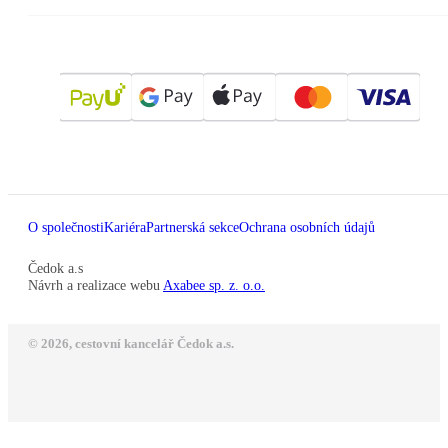
O společnosti
Kariéra
Partnerská sekce
Ochrana osobních údajů
Čedok a.s
Návrh a realizace webu
Axabee sp. z. o.o.
© 2026, cestovní kancelář Čedok a.s.