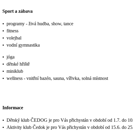
Sport a zábava
•
programy - živá hudba, show, tance
•
fitness
•
volejbal
•
vodní gymnastika
•
jóga
•
dětské hřiště
•
miniklub
•
wellness - vnitřní bazén, sauna, vířivka, solná místnost
Informace
•
Dětský klub ČEDOG je pro Vás přichystán v období od 1.7. do 10.
•
Aktivity klub Čedok je pro Vás přichystán v období od 15.6. do 25