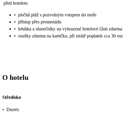
před hotelem
•
písčitá pláž s pozvolným vstupem do moře
•
přístup přes promenádu
•
lehátka a slunečníky na vyhrazené hotelové části zdarma
•
osušky zdarma na kartičku, při ztrátě poplatek cca 30 eur
O hotelu
Středisko
•
Durrës