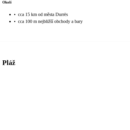
Okolí
•
cca 15 km od města Durrës
•
cca 100 m nejbližší obchody a bary
Pláž