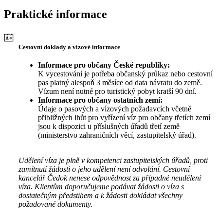
Praktické informace
Cestovní doklady a vízové informace
Informace pro občany České republiky:
K vycestování je potřeba občanský průkaz nebo cestovní
pas platný alespoň 3 měsíce od data návratu do země.
Vízum není nutné pro turistický pobyt kratší 90 dní.
Informace pro občany ostatních zemí:
Údaje o pasových a vízových požadavcích včetně
přibližných lhůt pro vyřízení víz pro občany třetích zemí
jsou k dispozici u příslušných úřadů třetí země
(ministerstvo zahraničních věcí, zastupitelský úřad).
Udělení víza je plně v kompetenci zastupitelských úřadů, proti
zamítnutí žádosti o jeho udělení není odvolání. Cestovní
kancelář Čedok nenese odpovědnost za případné neudělení
víza. Klientům doporučujeme podávat žádosti o víza s
dostatečným předstihem a k žádosti dokládat všechny
požadované dokumenty.