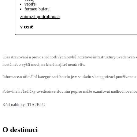
večeře
formou bufetu
zobrazit podrobnosti
v ceně
Čas stravování a provoz jednotlivých prvků hotelové infrastruktury uvedený
hostů nebo vyšší moci, na které majitel nemá vliv.
Informace o oficiální kategorizaci hotelu je v souladu s kategorizací používanou 
Polovina hvězdičky uvedená ve slovním popisu může označovat nadhodnocenou n
Kód nabídky:
TIA2BLU
O destinaci