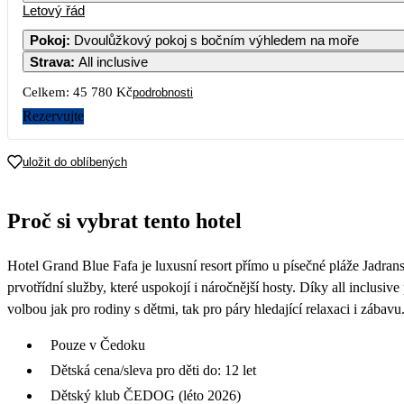
Letový řád
Pokoj
:
Dvoulůžkový pokoj s bočním výhledem na moře
Strava
:
All inclusive
3
Celkem:
45 780 Kč
podrobnosti
10
Rezervujte
17
uložit do oblíbených
22 89
24
Proč si vybrat tento hotel
22 79
31
Hotel Grand Blue Fafa je luxusní resort přímo u písečné pláže Jadra
20 19
prvotřídní služby, které uspokojí i náročnější hosty. Díky all inclusi
volbou jak pro rodiny s dětmi, tak pro páry hledající relaxaci i zábavu
Pouze v Čedoku
Dětská cena/sleva pro děti do: 12 let
Dětský klub ČEDOG (léto 2026)