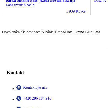
parku Shtame Pass, jezera Bovilla a Kruja
Doba trvá
Doba trvání
:
8 hodin
1 939 Kč
/os.
Dovolená
/
Naše destinace
/
Albánie
/
Tirana
/
Hotel Grand Blue Fafa
Kontakt
Kontaktujte nás
+420 296 184 910