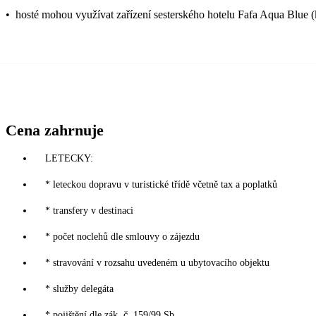
•
hosté mohou využívat zařízení sesterského hotelu Fafa Aqua Blue 
Cena zahrnuje
LETECKY:
* leteckou dopravu v turistické třídě včetně tax a poplatků
* transfery v destinaci
* počet noclehů dle smlouvy o zájezdu
* stravování v rozsahu uvedeném u ubytovacího objektu
* služby delegáta
* pojištění dle zák. č. 159/99 Sb.