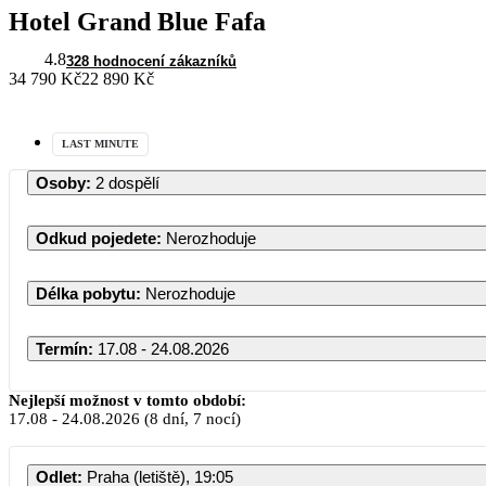
Hotel Grand Blue Fafa
4.8
328 hodnocení zákazníků
34 790 Kč
22 890 Kč
LAST MINUTE
Osoby
:
2 dospělí
Odkud pojedete
:
Nerozhoduje
Délka pobytu
:
Nerozhoduje
Termín
:
17.08 - 24.08.2026
Nejlepší možnost v tomto období:
17.08
-
24.08.2026
(8 dní, 7 nocí)
PO
Odlet
:
Praha (letiště), 19:05