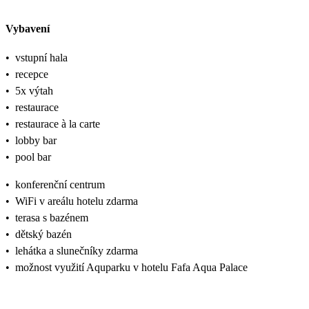
Vybavení
•
vstupní hala
•
recepce
•
5x výtah
•
restaurace
•
restaurace à la carte
•
lobby bar
•
pool bar
•
konferenční centrum
•
WiFi v areálu hotelu zdarma
•
terasa s bazénem
•
dětský bazén
•
lehátka a slunečníky zdarma
•
možnost využití Aquparku v hotelu Fafa Aqua Palace