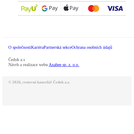
O společnosti
Kariéra
Partnerská sekce
Ochrana osobních údajů
Čedok a.s
Návrh a realizace webu
Axabee sp. z. o.o.
© 2026, cestovní kancelář Čedok a.s.