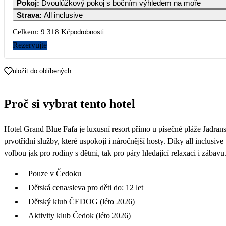
Pokoj
:
Dvoulůžkový pokoj s bočním výhledem na moře
Strava
:
All inclusive
7
Celkem:
9 318 Kč
podrobnosti
13 479
Rezervujte
14
13 479
uložit do oblíbených
21
13 479
Proč si vybrat tento hotel
28
4 659
Hotel Grand Blue Fafa je luxusní resort přímo u písečné pláže Jadra
prvotřídní služby, které uspokojí i náročnější hosty. Díky all inclusi
volbou jak pro rodiny s dětmi, tak pro páry hledající relaxaci i zábavu
Pouze v Čedoku
Dětská cena/sleva pro děti do: 12 let
Dětský klub ČEDOG (léto 2026)
Aktivity klub Čedok (léto 2026)