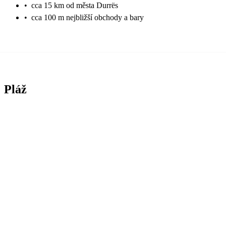
•
cca 15 km od města Durrës
•
cca 100 m nejbližší obchody a bary
Pláž