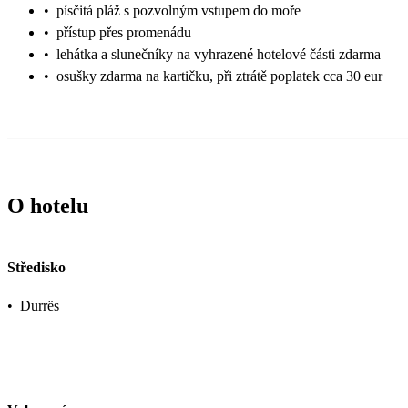
•
písčitá pláž s pozvolným vstupem do moře
•
přístup přes promenádu
•
lehátka a slunečníky na vyhrazené hotelové části zdarma
•
osušky zdarma na kartičku, při ztrátě poplatek cca 30 eur
O hotelu
Středisko
•
Durrës