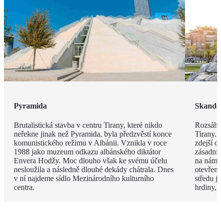
Pyramida
Skande
Brutalistická stavba v centru Tirany, které nikdo
Rozsáhl
neřekne jinak než Pyramida, byla předzvěstí konce
Tirany. 
komunistického režimu v Albánii. Vznikla v roce
zdejší d
1988 jako muzeum odkazu albánského diktátor
zásadní
Envera Hodžy. Moc dlouho však ke svému účelu
na náměs
nesloužila a následně dlouhé dekády chátrala. Dnes
otevřen
v ní najdeme sídlo Mezinárodního kulturního
středu 
centra.
hrdiny,