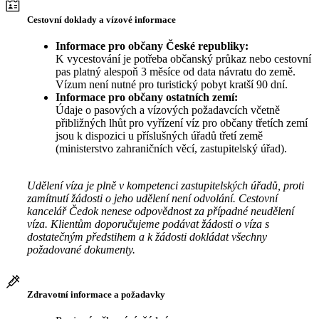
Cestovní doklady a vízové informace
Informace pro občany České republiky:
K vycestování je potřeba občanský průkaz nebo cestovní
pas platný alespoň 3 měsíce od data návratu do země.
Vízum není nutné pro turistický pobyt kratší 90 dní.
Informace pro občany ostatních zemí:
Údaje o pasových a vízových požadavcích včetně
přibližných lhůt pro vyřízení víz pro občany třetích zemí
jsou k dispozici u příslušných úřadů třetí země
(ministerstvo zahraničních věcí, zastupitelský úřad).
Udělení víza je plně v kompetenci zastupitelských úřadů, proti
zamítnutí žádosti o jeho udělení není odvolání. Cestovní
kancelář Čedok nenese odpovědnost za případné neudělení
víza. Klientům doporučujeme podávat žádosti o víza s
dostatečným předstihem a k žádosti dokládat všechny
požadované dokumenty.
Zdravotní informace a požadavky