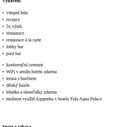
Vybavení
•
vstupní hala
•
recepce
•
5x výtah
•
restaurace
•
restaurace à la carte
•
lobby bar
•
pool bar
•
konferenční centrum
•
WiFi v areálu hotelu zdarma
•
terasa s bazénem
•
dětský bazén
•
lehátka a slunečníky zdarma
•
možnost využití Aquparku v hotelu Fafa Aqua Palace
Sport a zábava