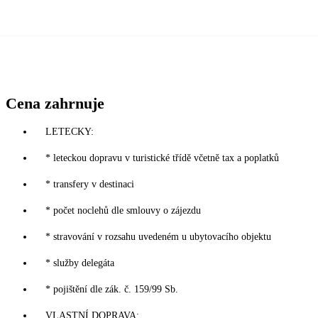
Cena zahrnuje
LETECKY:
* leteckou dopravu v turistické třídě včetně tax a poplatků
* transfery v destinaci
* počet noclehů dle smlouvy o zájezdu
* stravování v rozsahu uvedeném u ubytovacího objektu
* služby delegáta
* pojištění dle zák. č. 159/99 Sb.
VLASTNÍ DOPRAVA: