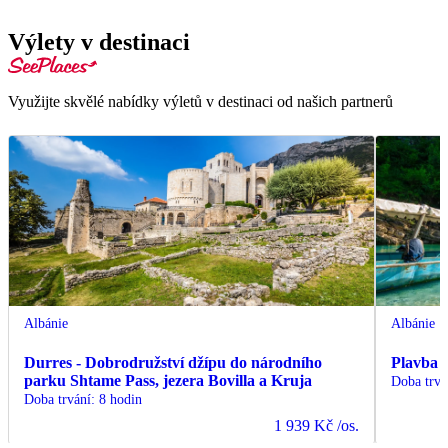
Výlety v destinaci
Využijte skvělé nabídky výletů v destinaci od našich partnerů
Albánie
Albánie
Durres - Dobrodružství džípu do národního
Plavba 
parku Shtame Pass, jezera Bovilla a Kruja
Doba trvá
Doba trvání
:
8 hodin
1 939 Kč
/os.