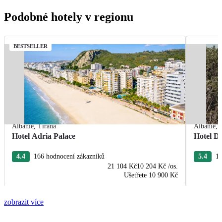
Podobné hotely v regionu
BESTSELLER
Albánie
,
Tirana
Albánie
,
Hotel Adria Palace
Hotel De
4.4
166 hodnocení zákazníků
5.4
13
21 104 Kč
10 204 Kč
/os.
Ušetřete
10 900 Kč
zobrazit více