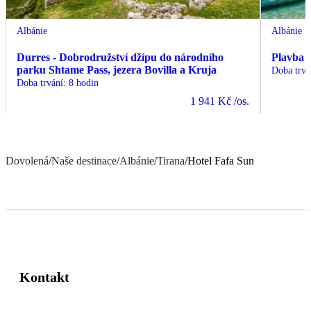
Albánie
Albánie
Durres - Dobrodružství džípu do národního
Plavba 
parku Shtame Pass, jezera Bovilla a Kruja
Doba trvá
Doba trvání
:
8 hodin
1 941 Kč
/os.
Dovolená
/
Naše destinace
/
Albánie
/
Tirana
/
Hotel Fafa Sun
Kontakt