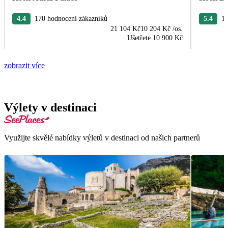
4.4
170 hodnocení zákazníků
5.4
13
21 104 Kč
10 204 Kč
/os.
Ušetřete
10 900 Kč
zobrazit více
Výlety v destinaci
Využijte skvělé nabídky výletů v destinaci od našich partnerů