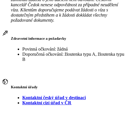
kancelář Čedok nenese odpovědnost za případné neudělení
víza. Klientům doporučujeme podávat žádosti o víza s
dostatečným předstihem a k žádosti dokládat všechny
požadované dokumenty.
Zdravotní informace a požadavky
Povinná očkování: žádná
Doporučená očkování: žloutenka typu A, žloutenka typu
B
Kontaktní úřady
Kontaktní český úřad v destinaci
Kontaktní cizí úřad v ČR