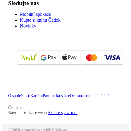
Sledujte nás
Mobilní aplikace
Kupte si knihu Čedok
Novinky
O společnosti
Kariéra
Partnerská sekce
Ochrana osobních údajů
Čedok a.s
Návrh a realizace webu
Axabee sp. z. o.o.
© 2026, cestovní kancelář Čedok a.s.