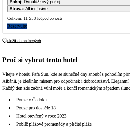
Pokoj
:
Dvoulůžkový pokoj
Strava
:
All inclusive
Celkem:
11 558 Kč
podrobnosti
Rezervujte
uložit do oblíbených
Proč si vybrat tento hotel
Vítejte v hotelu Fafa Sun, kde se slunečné dny snoubí s pohodlím pří
Albánii, je ideálním místem pro odpočinek i dobrodružství. Elegantní
Každý den zde začíná vůní moře a končí romantickým západem slunce 
Pouze v Čedoku
Pouze pro dospělé 18+
Hotel otevřený v roce 2023
Poblíž plážové promenády a písčité pláže