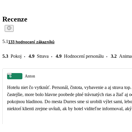
Recenze
5.1
133 hodnocení zákazníků
5.3
Pokoj
4.9
Strava
4.9
Hodnocení personálu
3.2
Anima
6
Anton
Hotelu niet čo vytknúť. Personál, čistota, vybavenie a aj strava top.
častejšie, more bolo hlavne poobede plné trávnatých rias a žiaľ aj
pokojnou hladinou. Do mesta Durres sme si urobili výlet sami, l
niektorí klienti zrejme uvítali, ak by hotel viditeľne informoval, ak