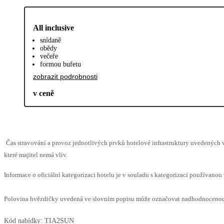
All inclusive
snídaně
obědy
večeře
formou bufetu
zobrazit podrobnosti
v ceně
Čas stravování a provoz jednotlivých prvků hotelové infrastruktury uvedenýc
které majitel nemá vliv.
Informace o oficiální kategorizaci hotelu je v souladu s kategorizací používanou 
Polovina hvězdičky uvedená ve slovním popisu může označovat nadhodnocenou n
Kód nabídky:
TIA2SUN