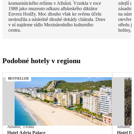
komunistického režimu v Albánii. Vznikla v roce
zdejší d
1988 jako muzeum odkazu albánského diktátor
zásadní
Envera Hodžy. Moc dlouho však ke svému účelu
na náměs
nesloužila a následně dlouhé dekády chátrala. Dnes
otevřen
v ní najdeme sídlo Mezinárodního kulturního
středu 
centra.
hrdiny,
Podobné hotely v regionu
BESTSELLER
Albánie
,
Tirana
Albánie
,
Hotel Adria Palace
Hotel De