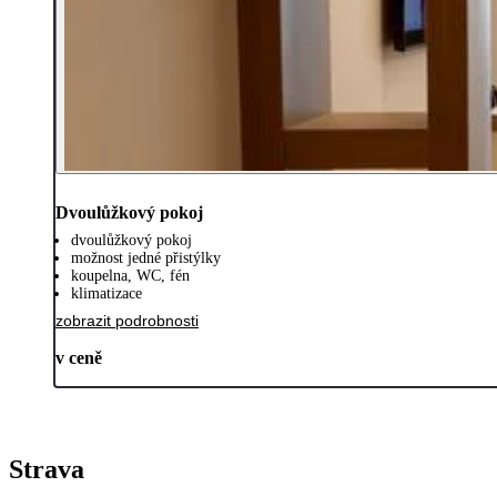
Dvoulůžkový pokoj
dvoulůžkový pokoj
možnost jedné přistýlky
koupelna, WC, fén
klimatizace
zobrazit podrobnosti
v ceně
Strava