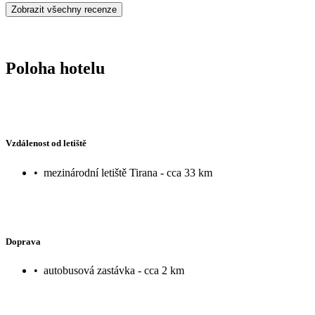
Zobrazit všechny recenze
Poloha hotelu
Vzdálenost od letiště
•
mezinárodní letiště Tirana - cca 33 km
Doprava
•
autobusová zastávka - cca 2 km