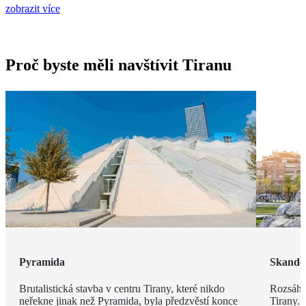
zobrazit více
Proč byste měli navštívit Tiranu
Pyramida
Skande
Brutalistická stavba v centru Tirany, které nikdo
Rozsáhl
neřekne jinak než Pyramida, byla předzvěstí konce
Tirany. 