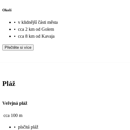
Okolí
•
v klidnější části města
•
cca 2 km od Golem
•
cca 8 km od Kavaja
Přečtěte si více
Pláž
Veřejná pláž
cca 100 m
•
písčitá pláž