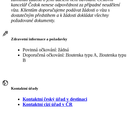
kancelář Čedok nenese odpovědnost za případné neudělení
víza. Klientům doporučujeme podávat žádosti o víza s
dostatečným předstihem a k žádosti dokládat všechny
požadované dokumenty.
Zdravotní informace a požadavky
Povinná očkování: žádná
Doporučená očkování: žloutenka typu A, žloutenka typu
B
Kontaktní úřady
Kontaktní český úřad v destinaci
Kontaktní cizí úřad v ČR