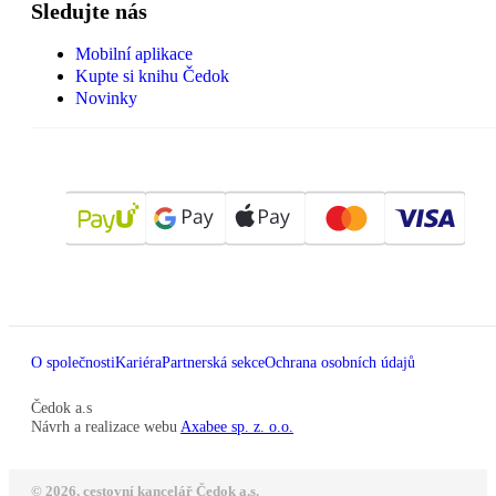
Sledujte nás
Mobilní aplikace
Kupte si knihu Čedok
Novinky
O společnosti
Kariéra
Partnerská sekce
Ochrana osobních údajů
Čedok a.s
Návrh a realizace webu
Axabee sp. z. o.o.
© 2026, cestovní kancelář Čedok a.s.