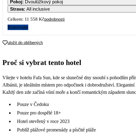
Pokoj
:
Dvoulůžkový pokoj
Strava
:
All inclusive
Celkem:
11 558 Kč
podrobnosti
Rezervujte
uložit do oblíbených
Proč si vybrat tento hotel
Vítejte v hotelu Fafa Sun, kde se slunečné dny snoubí s pohodlím pří
Albánii, je ideálním místem pro odpočinek i dobrodružství. Elegantní
Každý den zde začíná vůní moře a končí romantickým západem slunce 
Pouze v Čedoku
Pouze pro dospělé 18+
Hotel otevřený v roce 2023
Poblíž plážové promenády a písčité pláže