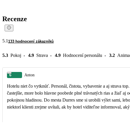
Recenze
5.1
133 hodnocení zákazníků
5.3
Pokoj
4.9
Strava
4.9
Hodnocení personálu
3.2
Anima
6
Anton
Hotelu niet čo vytknúť. Personál, čistota, vybavenie a aj strava top.
častejšie, more bolo hlavne poobede plné trávnatých rias a žiaľ aj
pokojnou hladinou. Do mesta Durres sme si urobili výlet sami, l
niektorí klienti zrejme uvítali, ak by hotel viditeľne informoval, ak