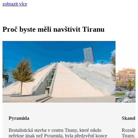
zobrazit více
Proč byste měli navštívit Tiranu
Pyramida
Skande
Brutalistická stavba v centru Tirany, které nikdo
Rozsáhl
neřekne jinak než Pyramida, byla předzvěstí konce
Tirany. 