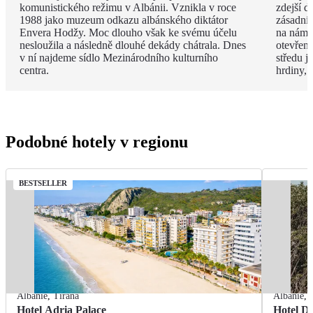
komunistického režimu v Albánii. Vznikla v roce
zdejší d
1988 jako muzeum odkazu albánského diktátor
zásadní
Envera Hodžy. Moc dlouho však ke svému účelu
na náměs
nesloužila a následně dlouhé dekády chátrala. Dnes
otevřen
v ní najdeme sídlo Mezinárodního kulturního
středu 
centra.
hrdiny,
Podobné hotely v regionu
BESTSELLER
Albánie
,
Tirana
Albánie
,
Hotel Adria Palace
Hotel De