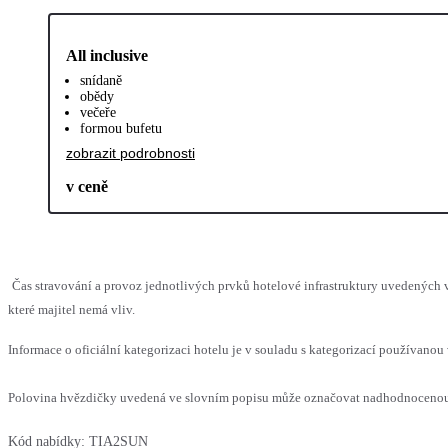
All inclusive
snídaně
obědy
večeře
formou bufetu
zobrazit podrobnosti
v ceně
Čas stravování a provoz jednotlivých prvků hotelové infrastruktury uvedenýc
které majitel nemá vliv.
Informace o oficiální kategorizaci hotelu je v souladu s kategorizací používanou 
Polovina hvězdičky uvedená ve slovním popisu může označovat nadhodnocenou n
Kód nabídky:
TIA2SUN