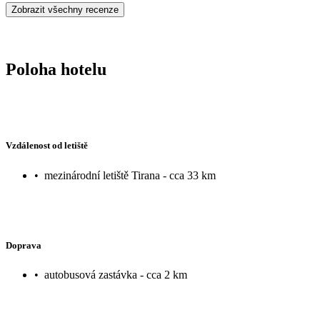
Zobrazit všechny recenze
Poloha hotelu
Vzdálenost od letiště
•
mezinárodní letiště Tirana - cca 33 km
Doprava
•
autobusová zastávka - cca 2 km