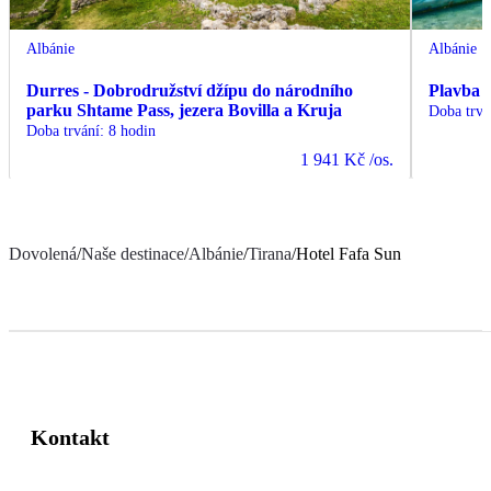
Albánie
Albánie
Durres - Dobrodružství džípu do národního
Plavba 
parku Shtame Pass, jezera Bovilla a Kruja
Doba trvá
Doba trvání
:
8 hodin
1 941 Kč
/os.
Dovolená
/
Naše destinace
/
Albánie
/
Tirana
/
Hotel Fafa Sun
Kontakt