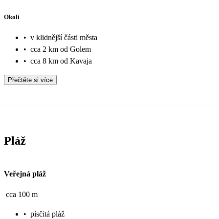
Okolí
•
v klidnější části města
•
cca 2 km od Golem
•
cca 8 km od Kavaja
Přečtěte si více
Pláž
Veřejná pláž
cca 100 m
•
písčitá pláž