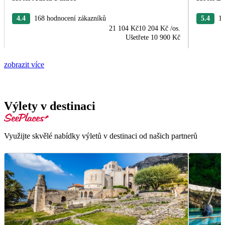
4.4
168 hodnocení zákazníků
5.4
13
21 104 Kč
10 204 Kč
/os.
Ušetřete
10 900 Kč
zobrazit více
Výlety v destinaci
Využijte skvělé nabídky výletů v destinaci od našich partnerů