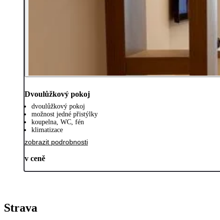
Dvoulůžkový pokoj
dvoulůžkový pokoj
možnost jedné přistýlky
koupelna, WC, fén
klimatizace
zobrazit podrobnosti
v ceně
Strava