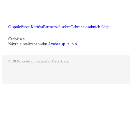
O společnosti
Kariéra
Partnerská sekce
Ochrana osobních údajů
Čedok a.s
Návrh a realizace webu
Axabee sp. z. o.o.
© 2026, cestovní kancelář Čedok a.s.