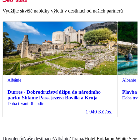
Využijte skvělé nabídky výletů v destinaci od našich partnerů
Albánie
Albánie
Durres - Dobrodružství džípu do národního
Plavba 
parku Shtame Pass, jezera Bovilla a Kruja
Doba trvá
Doba trvání
:
8 hodin
1 940 Kč
/os.
Dovolená
/
Naše destinace
/
Albánie
/
Tirana
/
Hotel Epidamn White Sensa