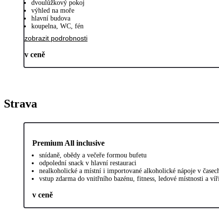
dvoulůžkový pokoj
výhled na moře
hlavní budova
koupelna, WC, fén
zobrazit podrobnosti
v ceně
Strava
Premium All inclusive
snídaně, obědy a večeře formou bufetu
odpolední snack v hlavní restauraci
nealkoholické a místní i importované alkoholické nápoje v čase
vstup zdarma do vnitřního bazénu, fitness, ledové místnosti a ví
v ceně