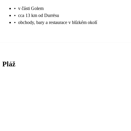
•
v části Golem
•
cca 13 km od Durrësu
•
obchody, bary a restaurace v blízkém okolí
Pláž