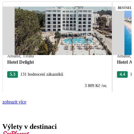
BESTSEL
Albánie
,
Tirana
Albánie
,
Hotel Delight
Hotel A
5.3
131 hodnocení zákazníků
4.4
17
3 809 Kč
/os.
zobrazit více
Výlety v destinaci