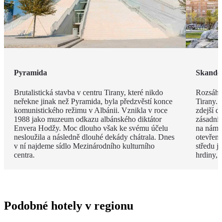
Pyramida
Skande
Brutalistická stavba v centru Tirany, které nikdo
Rozsáhl
neřekne jinak než Pyramida, byla předzvěstí konce
Tirany. 
komunistického režimu v Albánii. Vznikla v roce
zdejší d
1988 jako muzeum odkazu albánského diktátor
zásadní
Envera Hodžy. Moc dlouho však ke svému účelu
na náměs
nesloužila a následně dlouhé dekády chátrala. Dnes
otevřen
v ní najdeme sídlo Mezinárodního kulturního
středu 
centra.
hrdiny,
Podobné hotely v regionu