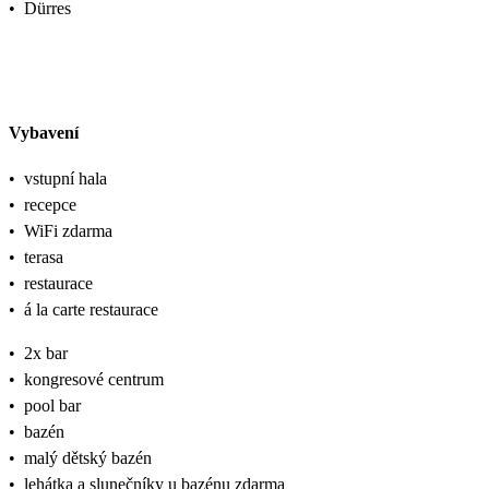
•
Dürres
Vybavení
•
vstupní hala
•
recepce
•
WiFi zdarma
•
terasa
•
restaurace
•
á la carte restaurace
•
2x bar
•
kongresové centrum
•
pool bar
•
bazén
•
malý dětský bazén
•
lehátka a slunečníky u bazénu zdarma