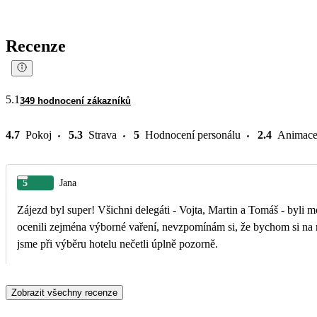
Recenze
5.1
349 hodnocení zákazníků
4.7
Pokoj
5.3
Strava
5
Hodnocení personálu
2.4
Animac
5
Jana
Zájezd byl super! Všichni delegáti - Vojta, Martin a Tomáš - byli
ocenili zejména výborné vaření, nevzpomínám si, že bychom si na ně
jsme při výběru hotelu nečetli úplně pozorně.
Zobrazit všechny recenze