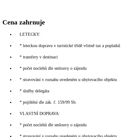
Cena zahrnuje
LETECKY:
* leteckou dopravu v turistické třídě včetně tax a poplatků
* transfery v destinaci
* počet noclehů dle smlouvy o zájezdu
* stravování v rozsahu uvedeném u ubytovacího objektu
* služby delegáta
* pojištění dle zák. č. 159/99 Sb.
VLASTNÍ DOPRAVA:
* počet noclehů dle smlouvy o zájezdu
* stravování v rozsahu uvedeném u ubytovacího objektu