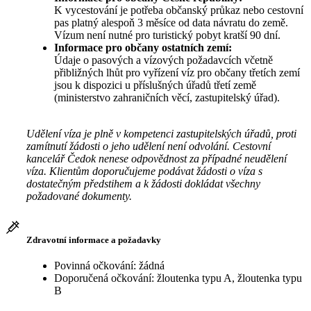
K vycestování je potřeba občanský průkaz nebo cestovní
pas platný alespoň 3 měsíce od data návratu do země.
Vízum není nutné pro turistický pobyt kratší 90 dní.
Informace pro občany ostatních zemí:
Údaje o pasových a vízových požadavcích včetně
přibližných lhůt pro vyřízení víz pro občany třetích zemí
jsou k dispozici u příslušných úřadů třetí země
(ministerstvo zahraničních věcí, zastupitelský úřad).
Udělení víza je plně v kompetenci zastupitelských úřadů, proti
zamítnutí žádosti o jeho udělení není odvolání. Cestovní
kancelář Čedok nenese odpovědnost za případné neudělení
víza. Klientům doporučujeme podávat žádosti o víza s
dostatečným předstihem a k žádosti dokládat všechny
požadované dokumenty.
Zdravotní informace a požadavky
Povinná očkování: žádná
Doporučená očkování: žloutenka typu A, žloutenka typu
B