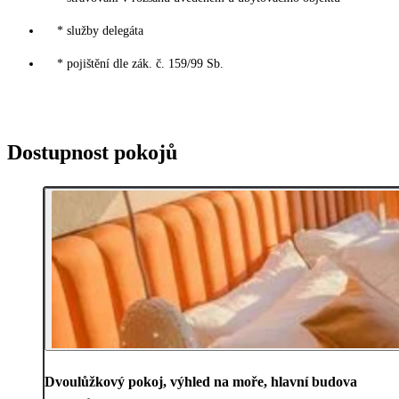
* služby delegáta
* pojištění dle zák. č. 159/99 Sb.
Dostupnost pokojů
Dvoulůžkový pokoj, výhled na moře, hlavní budova