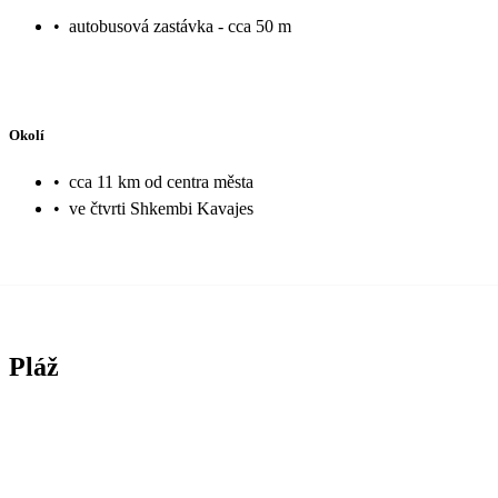
•
autobusová zastávka - cca 50 m
Okolí
•
cca 11 km od centra města
•
ve čtvrti Shkembi Kavajes
Pláž