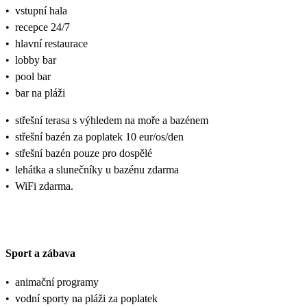
•
vstupní hala
•
recepce 24/7
•
hlavní restaurace
•
lobby bar
•
pool bar
•
bar na pláži
•
střešní terasa s výhledem na moře a bazénem
•
střešní bazén za poplatek 10 eur/os/den
•
střešní bazén pouze pro dospělé
•
lehátka a slunečníky u bazénu zdarma
•
WiFi zdarma.
Sport a zábava
•
animační programy
•
vodní sporty na pláži za poplatek