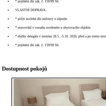
* pojištění dle zák. č. 159/99 Sb.
VLASTNÍ DOPRAVA:
* počet noclehů dle smlouvy o zájezdu
* stravování v rozsahu uvedeném u ubytovacího objektu
* služby delegáta v termínu 28.5. -5.10. 2026, před a po tomto ter
* pojištění dle zák. č. 159/99 Sb.
Dostupnost pokojů