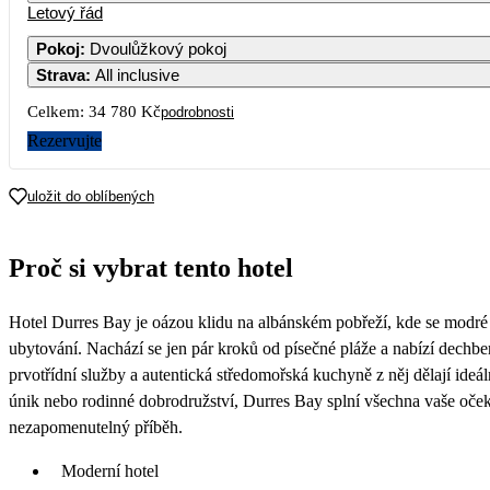
Letový řád
Pokoj
:
Dvoulůžkový pokoj
Strava
:
All inclusive
3
4
5
6
Celkem:
34 780 Kč
podrobnosti
10
11
12
13
Rezervujte
17 390
18 690
17
18
19
20
uložit do oblíbených
20 990
20 490
24
25
26
27
Proč si vybrat tento hotel
21 190
21 390
31
Hotel Durres Bay je oázou klidu na albánském pobřeží, kde se modr
18 590
ubytování. Nachází se jen pár kroků od písečné pláže a nabízí dechber
prvotřídní služby a autentická středomořská kuchyně z něj dělají ide
únik nebo rodinné dobrodružství, Durres Bay splní všechna vaše oček
nezapomenutelný příběh.
Moderní hotel