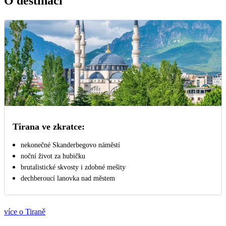
O destinaci
Tirana ve zkratce:
nekonečné Skanderbegovo náměstí
noční život za hubičku
brutalistické skvosty i zdobné mešity
dechberoucí lanovka nad městem
více o Tiraně