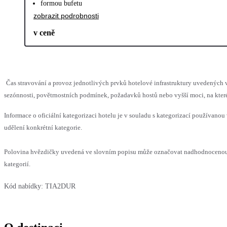
formou bufetu
zobrazit podrobnosti
v ceně
Čas stravování a provoz jednotlivých prvků hotelové infrastruktury uvedený
sezónnosti, povětrnostních podmínek, požadavků hostů nebo vyšší moci, na které
Informace o oficiální kategorizaci hotelu je v souladu s kategorizací používanou 
udělení konkrétní kategorie.
Polovina hvězdičky uvedená ve slovním popisu může označovat nadhodnocenou 
kategorií.
Kód nabídky:
TIA2DUR