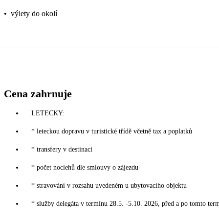
•
výlety do okolí
Cena zahrnuje
LETECKY:
* leteckou dopravu v turistické třídě včetně tax a poplatků
* transfery v destinaci
* počet noclehů dle smlouvy o zájezdu
* stravování v rozsahu uvedeném u ubytovacího objektu
* služby delegáta v termínu 28.5. -5.10. 2026, před a po tomto ter