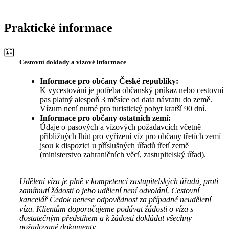
Praktické informace
Cestovní doklady a vízové informace
Informace pro občany České republiky:
K vycestování je potřeba občanský průkaz nebo cestovní
pas platný alespoň 3 měsíce od data návratu do země.
Vízum není nutné pro turistický pobyt kratší 90 dní.
Informace pro občany ostatních zemí:
Údaje o pasových a vízových požadavcích včetně
přibližných lhůt pro vyřízení víz pro občany třetích zemí
jsou k dispozici u příslušných úřadů třetí země
(ministerstvo zahraničních věcí, zastupitelský úřad).
Udělení víza je plně v kompetenci zastupitelských úřadů, proti
zamítnutí žádosti o jeho udělení není odvolání. Cestovní
kancelář Čedok nenese odpovědnost za případné neudělení
víza. Klientům doporučujeme podávat žádosti o víza s
dostatečným předstihem a k žádosti dokládat všechny
požadované dokumenty.