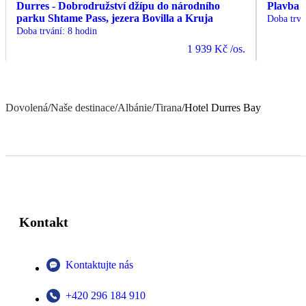
Durres - Dobrodružství džípu do národního
Plavba 
parku Shtame Pass, jezera Bovilla a Kruja
Doba trvá
Doba trvání
:
8 hodin
1 939 Kč
/os.
Dovolená
/
Naše destinace
/
Albánie
/
Tirana
/
Hotel Durres Bay
Kontakt
Kontaktujte nás
+420 296 184 910