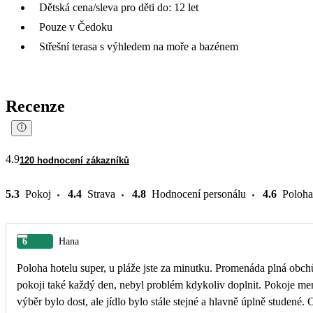
Dětská cena/sleva pro děti do: 12 let
Pouze v Čedoku
Střešní terasa s výhledem na moře a bazénem
Recenze
4.9
120 hodnocení zákazníků
5.3
Pokoj
4.4
Strava
4.8
Hodnocení personálu
4.6
Poloha
6
Hana
Poloha hotelu super, u pláže jste za minutku. Promenáda plná obch
pokoji také každý den, nebyl problém kdykoliv doplnit. Pokoje menší
výběr bylo dost, ale jídlo bylo stále stejné a hlavně úplně studené