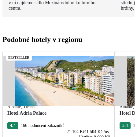
v ní najdeme sídlo Mezinárodního kulturního
středu 
centra.
hrdiny,
Podobné hotely v regionu
BESTSELLER
Albánie
,
Tirana
Albánie
,
Hotel Adria Palace
Hotel De
4.4
166 hodnocení zákazníků
5.4
13
21 104 Kč
11 504 Kč
/os.