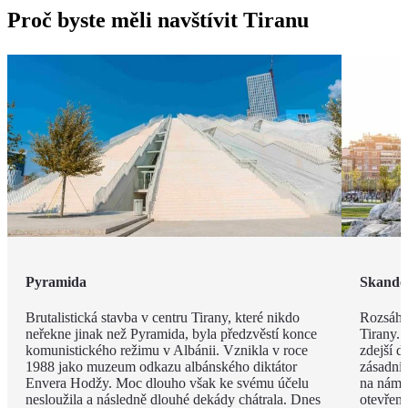
Proč byste měli navštívit Tiranu
Pyramida
Skande
Brutalistická stavba v centru Tirany, které nikdo
Rozsáhl
neřekne jinak než Pyramida, byla předzvěstí konce
Tirany. 
komunistického režimu v Albánii. Vznikla v roce
zdejší d
1988 jako muzeum odkazu albánského diktátor
zásadní
Envera Hodžy. Moc dlouho však ke svému účelu
na náměs
nesloužila a následně dlouhé dekády chátrala. Dnes
otevřen