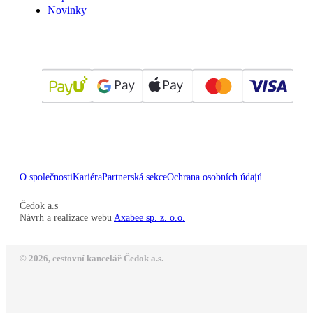
Novinky
O společnosti
Kariéra
Partnerská sekce
Ochrana osobních údajů
Čedok a.s
Návrh a realizace webu
Axabee sp. z. o.o.
© 2026, cestovní kancelář Čedok a.s.