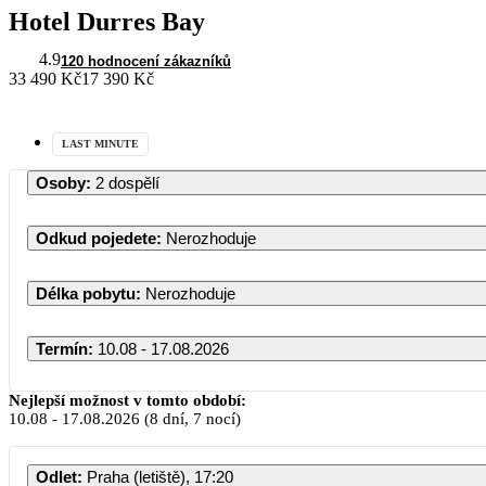
Hotel Durres Bay
4.9
120 hodnocení zákazníků
33 490 Kč
17 390 Kč
LAST MINUTE
Osoby
:
2 dospělí
Odkud pojedete
:
Nerozhoduje
Délka pobytu
:
Nerozhoduje
Termín
:
10.08 - 17.08.2026
Srpen 20
Nejlepší možnost v tomto období:
10.08
-
17.08.2026
(8 dní, 7 nocí)
PO
ÚT
ST
ČT
Odlet
:
Praha (letiště), 17:20