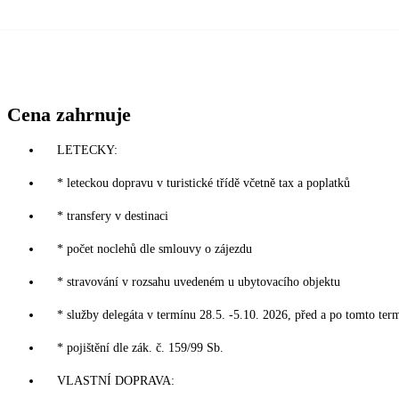
Cena zahrnuje
LETECKY:
* leteckou dopravu v turistické třídě včetně tax a poplatků
* transfery v destinaci
* počet noclehů dle smlouvy o zájezdu
* stravování v rozsahu uvedeném u ubytovacího objektu
* služby delegáta v termínu 28.5. -5.10. 2026, před a po tomto ter
* pojištění dle zák. č. 159/99 Sb.
VLASTNÍ DOPRAVA: