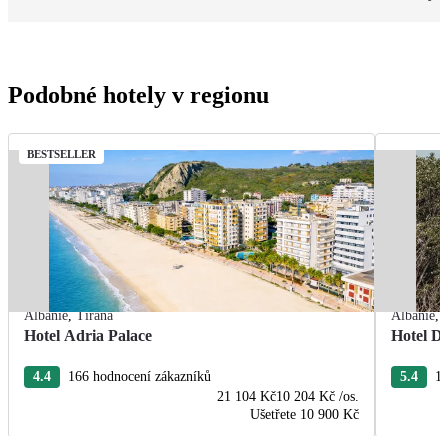
Podobné hotely v regionu
BESTSELLER
Albánie
,
Tirana
Albánie
,
Hotel Adria Palace
Hotel De
4.4
166 hodnocení zákazníků
5.4
13
21 104 Kč
10 204 Kč
/os.
Ušetřete
10 900 Kč