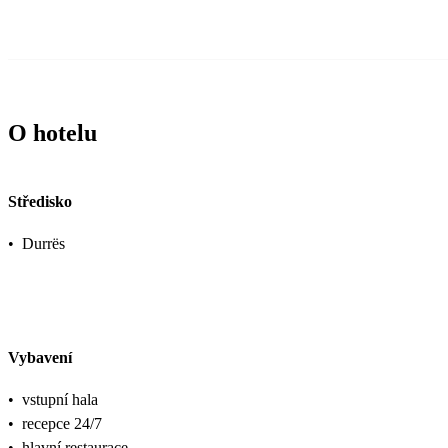
O hotelu
Středisko
•
Durrës
Vybavení
•
vstupní hala
•
recepce 24/7
•
hlavní restaurace