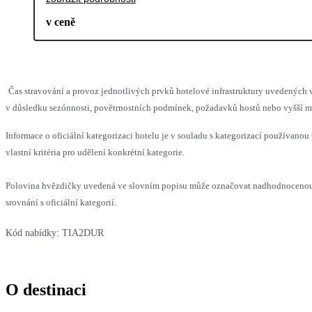
v ceně
Čas stravování a provoz jednotlivých prvků hotelové infrastruktury uvedený
v důsledku sezónnosti, povětrnostních podmínek, požadavků hostů nebo vyšší moc
Informace o oficiální kategorizaci hotelu je v souladu s kategorizací používanou
vlastní kritéria pro udělení konkrétní kategorie.
Polovina hvězdičky uvedená ve slovním popisu může označovat nadhodnoceno
srovnání s oficiální kategorií.
Kód nabídky:
TIA2DUR
O destinaci