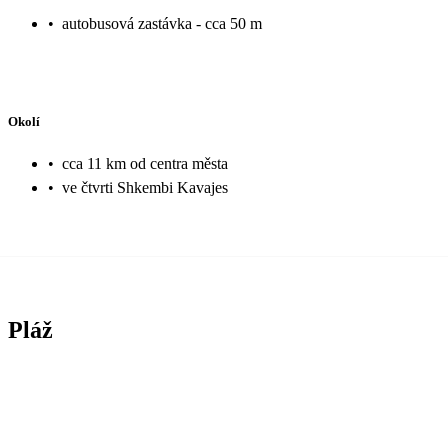
•
autobusová zastávka - cca 50 m
Okolí
•
cca 11 km od centra města
•
ve čtvrti Shkembi Kavajes
Pláž