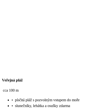
Veřejná pláž
cca 100 m
•
písčitá pláž s pozvolným vstupem do moře
•
slunečníky, lehátka a osušky zdarma