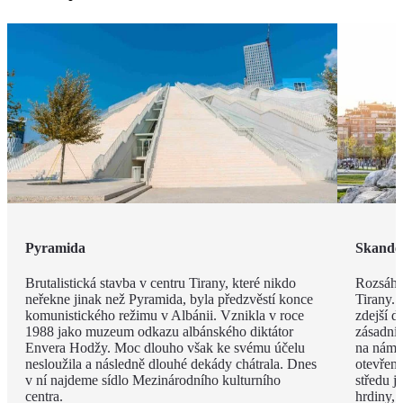
Pyramida
Skande
Brutalistická stavba v centru Tirany, které nikdo
Rozsáhl
neřekne jinak než Pyramida, byla předzvěstí konce
Tirany. 
komunistického režimu v Albánii. Vznikla v roce
zdejší d
1988 jako muzeum odkazu albánského diktátor
zásadní
Envera Hodžy. Moc dlouho však ke svému účelu
na náměs
nesloužila a následně dlouhé dekády chátrala. Dnes
otevřen
v ní najdeme sídlo Mezinárodního kulturního
středu 
centra.
hrdiny,