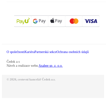
O společnosti
Kariéra
Partnerská sekce
Ochrana osobních údajů
Čedok a.s
Návrh a realizace webu
Axabee sp. z. o.o.
© 2026, cestovní kancelář Čedok a.s.