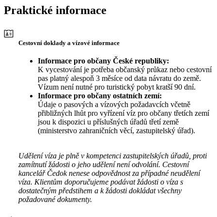
Praktické informace
Cestovní doklady a vízové informace
Informace pro občany České republiky:
K vycestování je potřeba občanský průkaz nebo cestovní
pas platný alespoň 3 měsíce od data návratu do země.
Vízum není nutné pro turistický pobyt kratší 90 dní.
Informace pro občany ostatních zemí:
Údaje o pasových a vízových požadavcích včetně
přibližných lhůt pro vyřízení víz pro občany třetích zemí
jsou k dispozici u příslušných úřadů třetí země
(ministerstvo zahraničních věcí, zastupitelský úřad).
Udělení víza je plně v kompetenci zastupitelských úřadů, proti
zamítnutí žádosti o jeho udělení není odvolání. Cestovní
kancelář Čedok nenese odpovědnost za případné neudělení
víza. Klientům doporučujeme podávat žádosti o víza s
dostatečným předstihem a k žádosti dokládat všechny
požadované dokumenty.