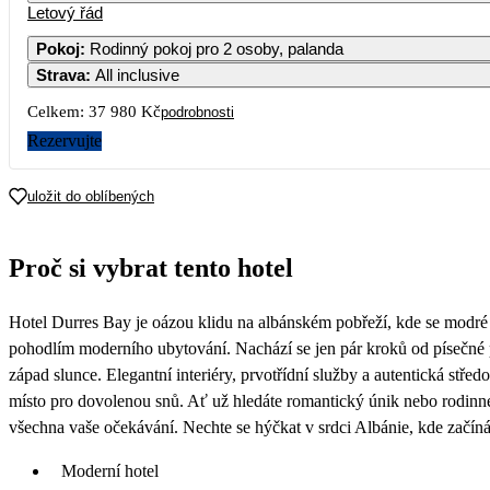
Letový řád
Pokoj
:
Rodinný pokoj pro 2 osoby, palanda
Strava
:
All inclusive
3
4
5
6
7
Celkem:
37 980 Kč
podrobnosti
10
11
12
13
14
1
Rezervujte
18 190
17
18
19
20
21
2
uložit do oblíbených
20 990
24
25
26
27
28
2
Proč si vybrat tento hotel
18 990
31
Hotel Durres Bay je oázou klidu na albánském pobřeží, kde se modré
pohodlím moderního ubytování. Nachází se jen pár kroků od písečné 
západ slunce. Elegantní interiéry, prvotřídní služby a autentická střed
místo pro dovolenou snů. Ať už hledáte romantický únik nebo rodinné
všechna vaše očekávání. Nechte se hýčkat v srdci Albánie, kde začín
Moderní hotel