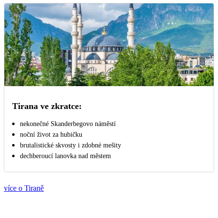
Tirana ve zkratce:
nekonečné Skanderbegovo náměstí
noční život za hubičku
brutalistické skvosty i zdobné mešity
dechberoucí lanovka nad městem
více o Tiraně