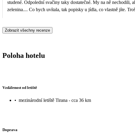
studené. Odpolední svačiny taky dostatečné. My na ně nechodili, al
zelenina.... Co bych uvítala, tak popisky u jídla, co vlastně jíte. T
zábava, žádné animace nic. Celkově ale pobyt super a užili jsme si 
Zobrazit všechny recenze
Poloha hotelu
Vzdálenost od letiště
•
mezinárodní letiště Tirana - cca 36 km
Doprava