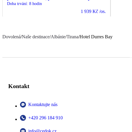
Doba trvání
:
8 hodin
1 939 Kč
/os.
Dovolená
/
Naše destinace
/
Albánie
/
Tirana
/
Hotel Durres Bay
Kontakt
Kontaktujte nás
+420 296 184 910
info@cedok.cz