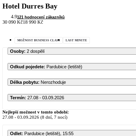
Hotel Durres Bay
4.9
121 hodnocení zákazníků
30 090 Kč
18 990 Kč
MOŽNOST BUSINESS CLASS
LAST MINUTE
Osoby
:
2 dospělí
Odkud pojedete
:
Pardubice (letiště)
Délka pobytu
:
Nerozhoduje
Termín
:
27.08 - 03.09.2026
Srpen 2026
Nejlepší možnost v tomto období:
27.08
-
03.09.2026
(8 dní, 7 nocí)
PO
ÚT
ST
ČT
PÁ
S
Odlet
:
Pardubice (letiště), 15:55