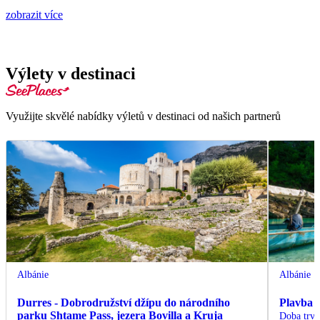
zobrazit více
Výlety v destinaci
Využijte skvělé nabídky výletů v destinaci od našich partnerů
Albánie
Albánie
Durres - Dobrodružství džípu do národního
Plavba 
parku Shtame Pass, jezera Bovilla a Kruja
Doba trvá