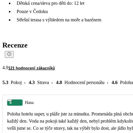
Dětská cena/sleva pro děti do: 12 let
Pouze v Čedoku
Střešní terasa s výhledem na moře a bazénem
Recenze
4.9
121 hodnocení zákazníků
5.3
Pokoj
4.3
Strava
4.8
Hodnocení personálu
4.6
Poloha
6
Hana
Poloha hotelu super, u pláže jste za minutku. Promenáda plná obchů
každý den. Voda na pokoji také každý den, nebyl problém kdykoliv
vešli jsme se. Co se týče stravy, tak na výběr bylo dost, ale jídlo by