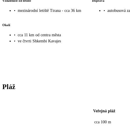
Vzdálenost od letiště
Doprava
•
mezinárodní letiště Tirana - cca 36 km
•
autobusová za
Okolí
•
cca 11 km od centra města
•
ve čtvrti Shkembi Kavajes
Pláž
Veřejná pláž
cca 100 m