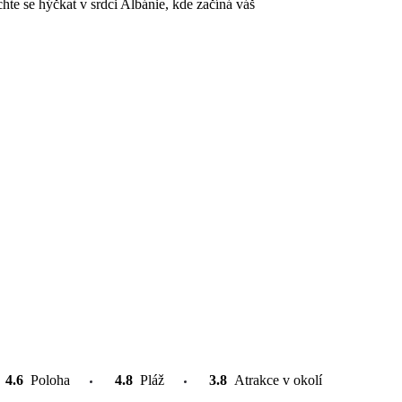
te se hýčkat v srdci Albánie, kde začíná váš
4.6
Poloha
4.8
Pláž
3.8
Atrakce v okolí