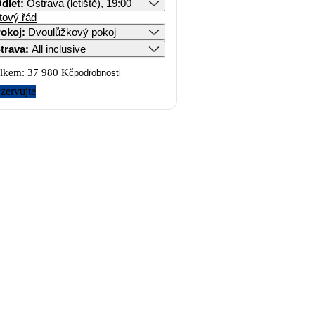
dlet
:
Ostrava (letiště), 19:00
tový řád
okoj
:
Dvoulůžkový pokoj
trava
:
All inclusive
lkem:
37 980 Kč
podrobnosti
zervujte