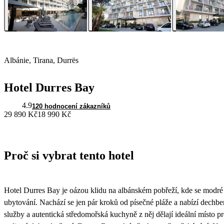
Albánie, Tirana, Durrës
Hotel Durres Bay
4.9
120 hodnocení zákazníků
29 890 Kč
18 990 Kč
Proč si vybrat tento hotel
Hotel Durres Bay je oázou klidu na albánském pobřeží, kde se modr
ubytování. Nachází se jen pár kroků od písečné pláže a nabízí dechber
služby a autentická středomořská kuchyně z něj dělají ideální místo 