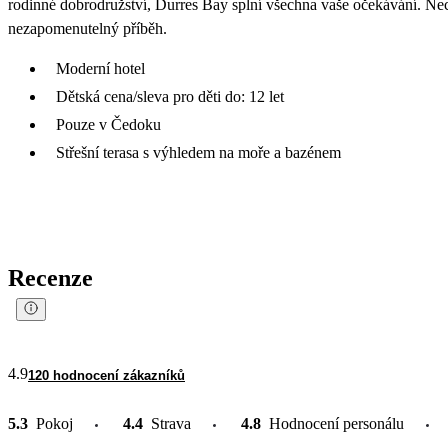
rodinné dobrodružství, Durres Bay splní všechna vaše očekávání. Nech
nezapomenutelný příběh.
Moderní hotel
Dětská cena/sleva pro děti do: 12 let
Pouze v Čedoku
Střešní terasa s výhledem na moře a bazénem
Recenze
4.9
120 hodnocení zákazníků
5.3
Pokoj
4.4
Strava
4.8
Hodnocení personálu