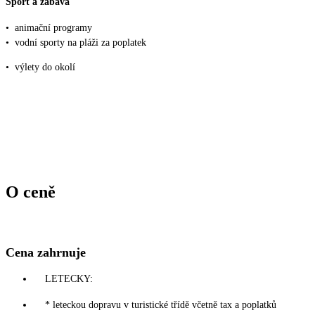
Sport a zábava
•
animační programy
•
vodní sporty na pláži za poplatek
•
výlety do okolí
O ceně
Cena zahrnuje
LETECKY:
* leteckou dopravu v turistické třídě včetně tax a poplatků