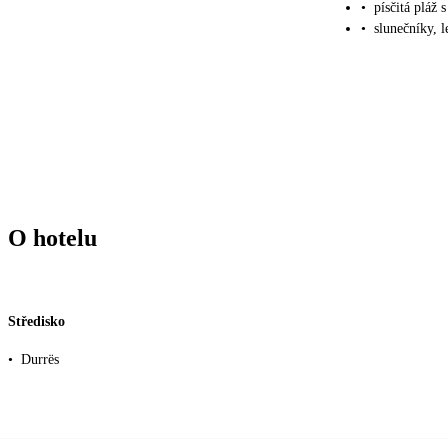
•
písčitá pláž
•
slunečníky, 
O hotelu
Středisko
•
Durrës