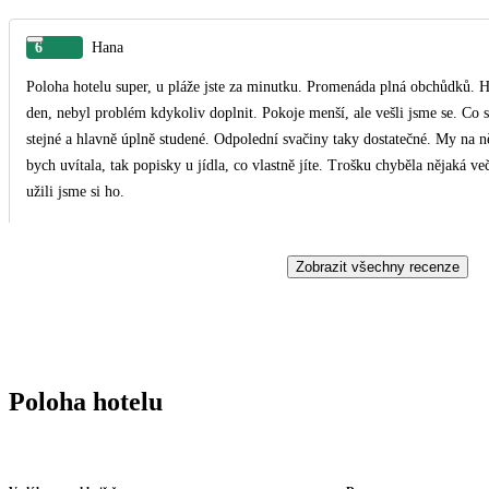
6
Hana
Poloha hotelu super, u pláže jste za minutku. Promenáda plná obchůdků. H
den, nebyl problém kdykoliv doplnit. Pokoje menší, ale vešli jsme se. Co se 
stejné a hlavně úplně studené. Odpolední svačiny taky dostatečné. My na ně 
bych uvítala, tak popisky u jídla, co vlastně jíte. Trošku chyběla nějaká v
užili jsme si ho.
Zobrazit všechny recenze
Poloha hotelu