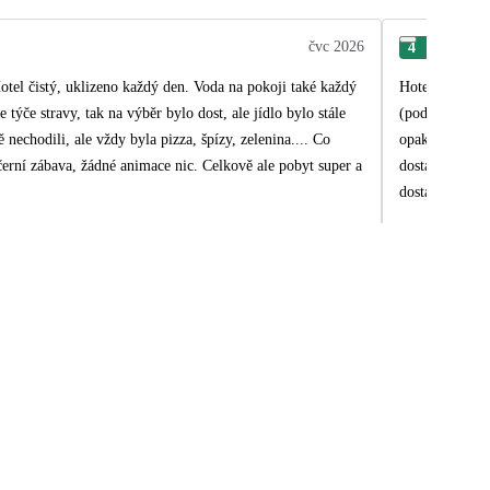
čvc 2026
4
Adé
otel čistý, uklizeno každý den. Voda na pokoji také každý
Hotel byl hezk
týče stravy, tak na výběr bylo dost, ale jídlo bylo stále
(podotýkám, že
nechodili, ale vždy byla pizza, špízy, zelenina.... Co
opakovalo (sní
ečerní zábava, žádné animace nic. Celkově ale pobyt super a
dostatečně tep
dostatek, takže se často
Tento hotel by
Dj, který ale 