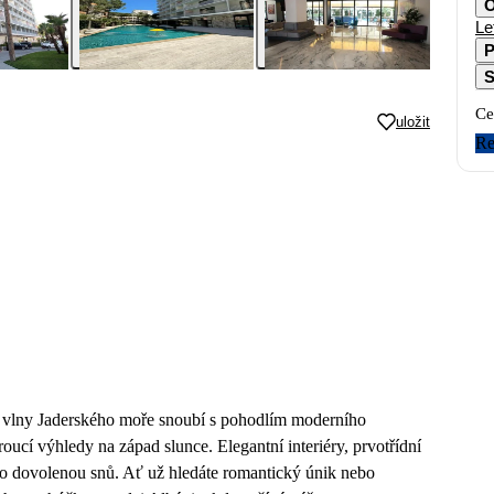
O
Le
P
S
Ce
uložit
Re
é vlny Jaderského moře snoubí s pohodlím moderního
oucí výhledy na západ slunce. Elegantní interiéry, prvotřídní
pro dovolenou snů. Ať už hledáte romantický únik nebo