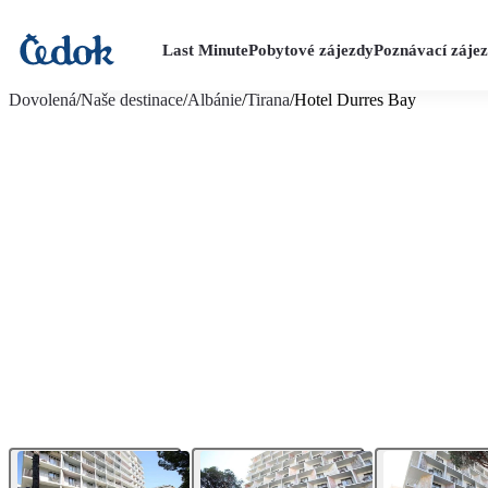
Last Minute
Pobytové zájezdy
Poznávací záje
více fotografií (20)
Dovolená
/
Naše destinace
/
Albánie
/
Tirana
/
Hotel Durres Bay