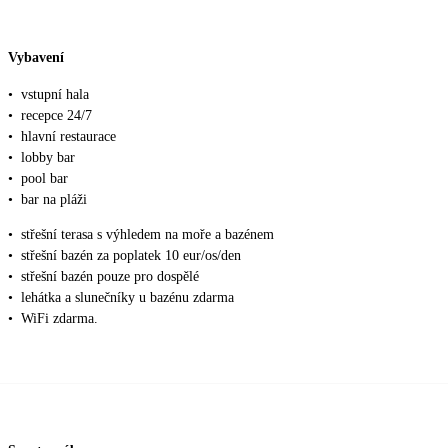
Vybavení
•
vstupní hala
•
recepce 24/7
•
hlavní restaurace
•
lobby bar
•
pool bar
•
bar na pláži
•
střešní terasa s výhledem na moře a bazénem
•
střešní bazén za poplatek 10 eur/os/den
•
střešní bazén pouze pro dospělé
•
lehátka a slunečníky u bazénu zdarma
•
WiFi zdarma.