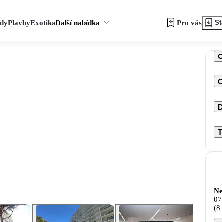
zdy
Plavby
Exotika
Další nabídka
Pro vás
St
O
D
T
Ne
07
(8