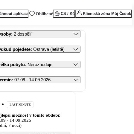
áhnout aplikaci
Oblíbené
CS / Kč
Klientská zóna Můj Čedok
Osoby
:
2 dospělí
dkud pojedete
:
Ostrava (letiště)
élka pobytu
:
Nerozhoduje
ermín
:
07.09 - 14.09.2026
LAST MINUTE
jlepší možnost v tomto období:
.09
-
14.09.2026
 dní, 7 nocí)