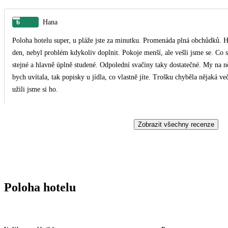
6
Hana
Poloha hotelu super, u pláže jste za minutku. Promenáda plná obchůdků. H
den, nebyl problém kdykoliv doplnit. Pokoje menší, ale vešli jsme se. Co se 
stejné a hlavně úplně studené. Odpolední svačiny taky dostatečné. My na ně 
bych uvítala, tak popisky u jídla, co vlastně jíte. Trošku chyběla nějaká v
užili jsme si ho.
Zobrazit všechny recenze
Poloha hotelu