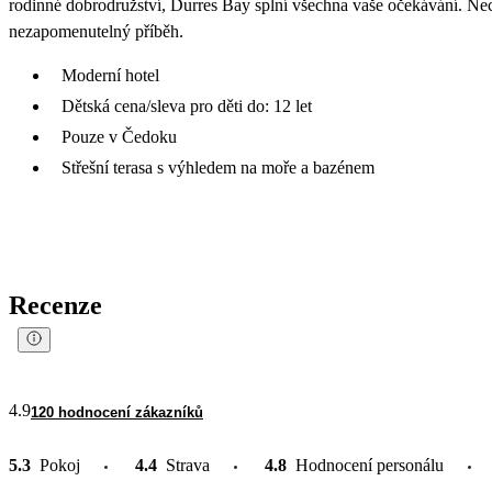
rodinné dobrodružství, Durres Bay splní všechna vaše očekávání. Nech
nezapomenutelný příběh.
Moderní hotel
Dětská cena/sleva pro děti do: 12 let
Pouze v Čedoku
Střešní terasa s výhledem na moře a bazénem
Recenze
4.9
120 hodnocení zákazníků
5.3
Pokoj
4.4
Strava
4.8
Hodnocení personálu