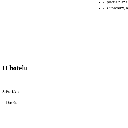
•
písčitá pláž
•
slunečníky, 
O hotelu
Středisko
•
Durrës