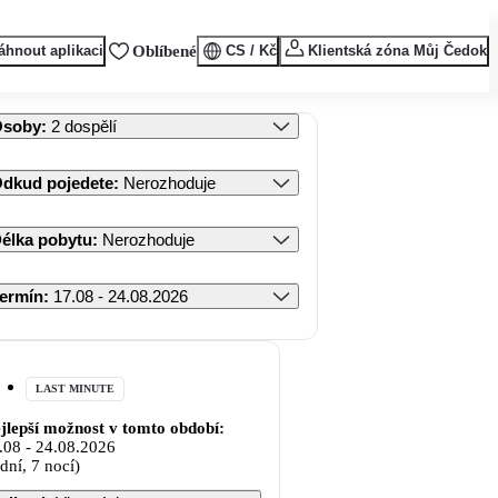
áhnout aplikaci
Oblíbené
CS / Kč
Klientská zóna Můj Čedok
Osoby
:
2 dospělí
dkud pojedete
:
Nerozhoduje
élka pobytu
:
Nerozhoduje
ermín
:
17.08 - 24.08.2026
LAST MINUTE
jlepší možnost v tomto období:
.08
-
24.08.2026
 dní, 7 nocí)