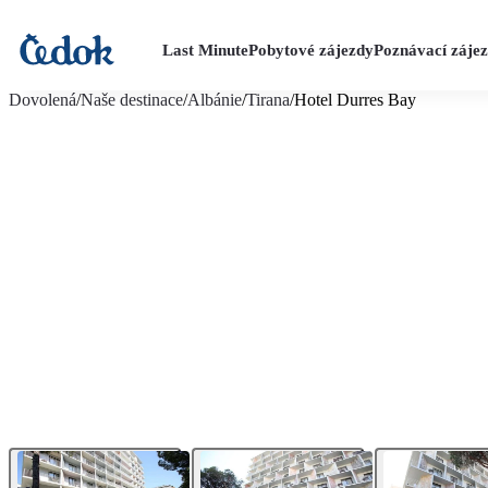
Last Minute
Pobytové zájezdy
Poznávací záje
více fotografií (20)
Dovolená
/
Naše destinace
/
Albánie
/
Tirana
/
Hotel Durres Bay