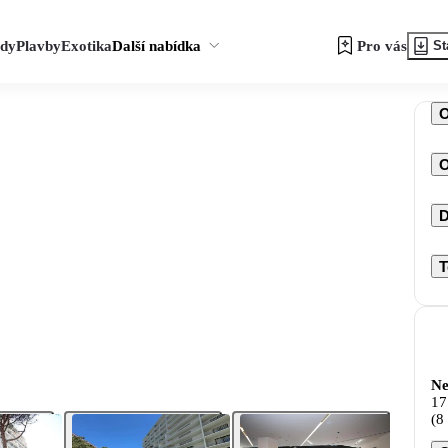
zdy
Plavby
Exotika
Další nabídka
Pro vás
St
O
D
T
Ne
17
(8