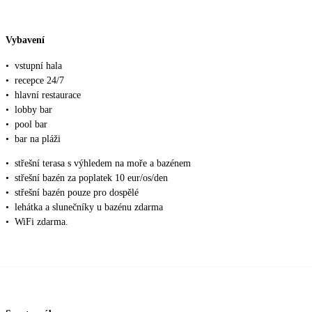
Vybavení
•
vstupní hala
•
recepce 24/7
•
hlavní restaurace
•
lobby bar
•
pool bar
•
bar na pláži
•
střešní terasa s výhledem na moře a bazénem
•
střešní bazén za poplatek 10 eur/os/den
•
střešní bazén pouze pro dospělé
•
lehátka a slunečníky u bazénu zdarma
•
WiFi zdarma.