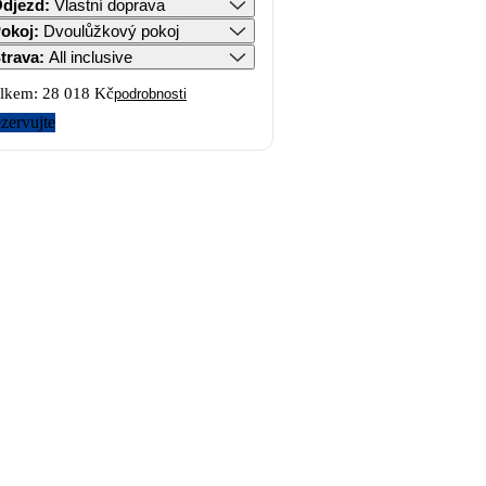
djezd
:
Vlastní doprava
okoj
:
Dvoulůžkový pokoj
trava
:
All inclusive
lkem:
28 018 Kč
podrobnosti
zervujte