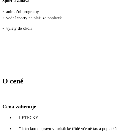
Sport a zábava
•
animační programy
•
vodní sporty na pláži za poplatek
•
výlety do okolí
O ceně
Cena zahrnuje
LETECKY:
* leteckou dopravu v turistické třídě včetně tax a poplatků