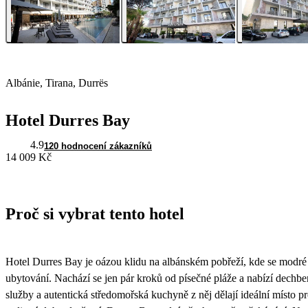
Albánie, Tirana, Durrës
Hotel Durres Bay
4.9
120 hodnocení zákazníků
14 009 Kč
Proč si vybrat tento hotel
Hotel Durres Bay je oázou klidu na albánském pobřeží, kde se modr
ubytování. Nachází se jen pár kroků od písečné pláže a nabízí dechber
služby a autentická středomořská kuchyně z něj dělají ideální místo 