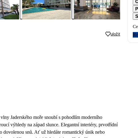
O
P
S
Ce
uložit
Re
é vlny Jaderského moře snoubí s pohodlím moderního
oucí výhledy na západ slunce. Elegantní interiéry, prvotřídní
pro dovolenou snů. Ať už hledáte romantický únik nebo