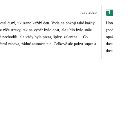
čvc 2026
4
Adé
otel čistý, uklizeno každý den. Voda na pokoji také každý
Hotel byl hezk
týče stravy, tak na výběr bylo dost, ale jídlo bylo stále
(podotýkám, že
nechodili, ale vždy byla pizza, špízy, zelenina.... Co
opakovalo (sní
ečerní zábava, žádné animace nic. Celkově ale pobyt super a
dostatečně tep
dostatek, takže se často
Tento hotel by
Dj, který ale 