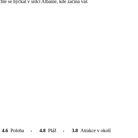
te se hýčkat v srdci Albánie, kde začíná váš
4.6
Poloha
4.8
Pláž
3.8
Atrakce v okolí