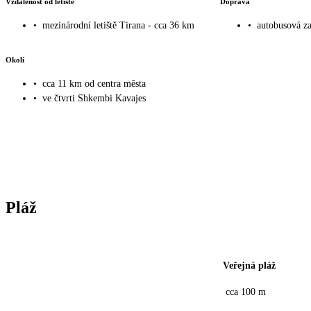
Vzdálenost od letiště
Doprava
•
mezinárodní letiště Tirana - cca 36 km
•
autobusová za
Okolí
•
cca 11 km od centra města
•
ve čtvrti Shkembi Kavajes
Pláž
Veřejná pláž
cca 100 m