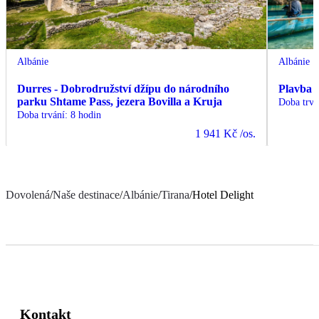
Albánie
Albánie
Durres - Dobrodružství džípu do národního
Plavba 
parku Shtame Pass, jezera Bovilla a Kruja
Doba trvá
Doba trvání
:
8 hodin
1 941 Kč
/os.
Dovolená
/
Naše destinace
/
Albánie
/
Tirana
/
Hotel Delight
Kontakt