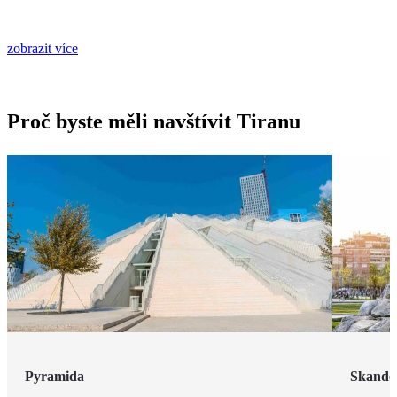
zobrazit více
Proč byste měli navštívit Tiranu
Pyramida
Skande