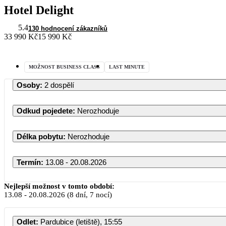
Hotel Delight
5.4
130 hodnocení zákazníků
33 990 Kč
15 990 Kč
MOŽNOST BUSINESS CLASS
LAST MINUTE
Osoby
:
2 dospělí
Odkud pojedete
:
Nerozhoduje
Délka pobytu
:
Nerozhoduje
Termín
:
13.08 - 20.08.2026
Nejlepší možnost v tomto období:
13.08
-
20.08.2026
(8 dní, 7 nocí)
Odlet
:
Pardubice (letiště), 15:55