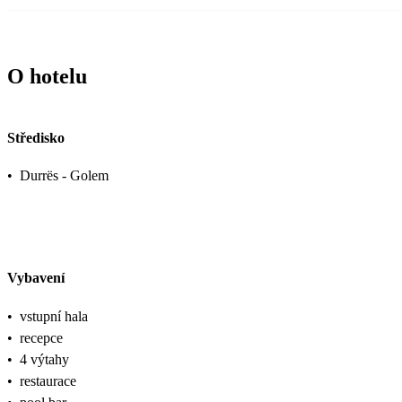
O hotelu
Středisko
•
Durrës - Golem
Vybavení
•
vstupní hala
•
recepce
•
4 výtahy
•
restaurace