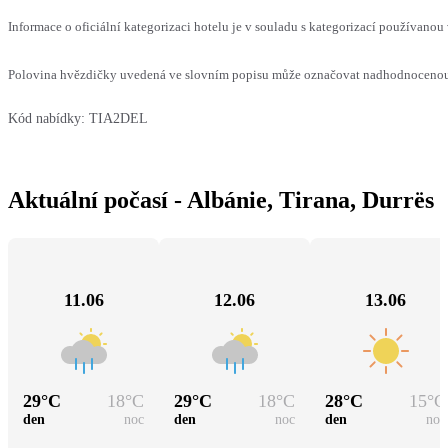
Informace o oficiální kategorizaci hotelu je v souladu s kategorizací používanou 
Polovina hvězdičky uvedená ve slovním popisu může označovat nadhodnocenou n
Kód nabídky:
TIA2DEL
Aktuální počasí - Albánie, Tirana, Durrës
11.06
12.06
13.06
29
°C
18
°C
29
°C
18
°C
28
°C
15
°C
den
noc
den
noc
den
noc