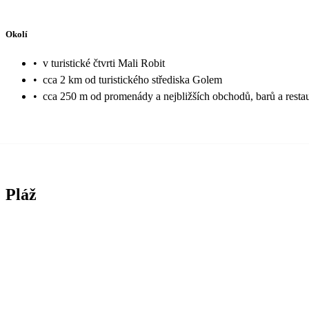
Okolí
•
v turistické čtvrti Mali Robit
•
cca 2 km od turistického střediska Golem
•
cca 250 m od promenády a nejbližších obchodů, barů a restau
Pláž