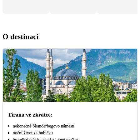
O destinaci
Tirana ve zkratce:
nekonečné Skanderbegovo náměstí
noční život za hubičku
brutalistické skvosty i zdobné mešity