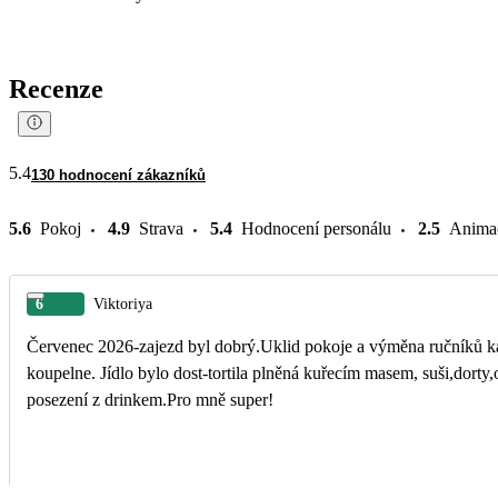
Recenze
5.4
130 hodnocení zákazníků
5.6
Pokoj
4.9
Strava
5.4
Hodnocení personálu
2.5
Anima
6
Viktoriya
Červenec 2026-zajezd byl dobrý.Uklid pokoje a výměna ručníků k
koupelne. Jídlo bylo dost-tortila plněná kuřecím masem, suši,dorty,
posezení z drinkem.Pro mně super!