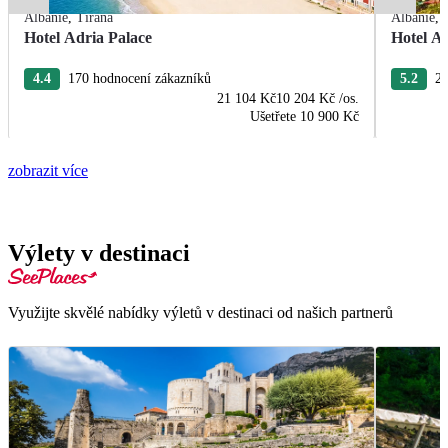
Albánie
,
Tirana
Albánie
,
Hotel Adria Palace
Hotel A
4.4
170 hodnocení zákazníků
5.2
28
21 104 Kč
10 204 Kč
/os.
Ušetřete
10 900 Kč
zobrazit více
Výlety v destinaci
Využijte skvělé nabídky výletů v destinaci od našich partnerů