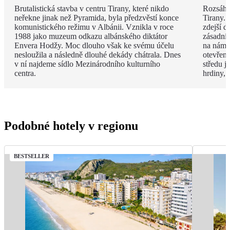
Brutalistická stavba v centru Tirany, které nikdo
Rozsáhl
neřekne jinak než Pyramida, byla předzvěstí konce
Tirany. 
komunistického režimu v Albánii. Vznikla v roce
zdejší d
1988 jako muzeum odkazu albánského diktátor
zásadní
Envera Hodžy. Moc dlouho však ke svému účelu
na náměs
nesloužila a následně dlouhé dekády chátrala. Dnes
otevřen
v ní najdeme sídlo Mezinárodního kulturního
středu 
centra.
hrdiny,
Podobné hotely v regionu
BESTSELLER