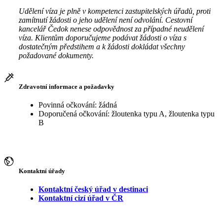
Udělení víza je plně v kompetenci zastupitelských úřadů, proti
zamítnutí žádosti o jeho udělení není odvolání. Cestovní
kancelář Čedok nenese odpovědnost za případné neudělení
víza. Klientům doporučujeme podávat žádosti o víza s
dostatečným předstihem a k žádosti dokládat všechny
požadované dokumenty.
Zdravotní informace a požadavky
Povinná očkování: žádná
Doporučená očkování: žloutenka typu A, žloutenka typu
B
Kontaktní úřady
Kontaktní český úřad v destinaci
Kontaktní cizí úřad v ČR