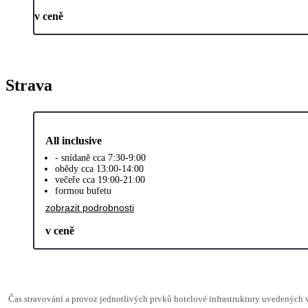
v ceně
Strava
All inclusive
- snídaně cca 7:30-9:00
obědy cca 13:00-14:00
večeře cca 19:00-21:00
formou bufetu
zobrazit podrobnosti
v ceně
Čas stravování a provoz jednotlivých prvků hotelové infrastruktury uvedených