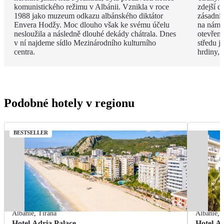
komunistického režimu v Albánii. Vznikla v roce
zdejší d
1988 jako muzeum odkazu albánského diktátor
zásadní
Envera Hodžy. Moc dlouho však ke svému účelu
na náměs
nesloužila a následně dlouhé dekády chátrala. Dnes
otevřen
v ní najdeme sídlo Mezinárodního kulturního
středu 
centra.
hrdiny,
Podobné hotely v regionu
BESTSELLER
Albánie
,
Tirana
Albánie
,
Hotel Adria Palace
Hotel A