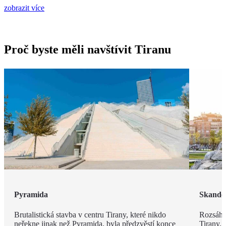
zobrazit více
Proč byste měli navštívit Tiranu
Pyramida
Skande
Brutalistická stavba v centru Tirany, které nikdo
Rozsáhl
neřekne jinak než Pyramida, byla předzvěstí konce
Tirany. 