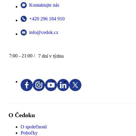
Kontaktujte nás
+420 296 184 910
info@cedok.cz
7:00 - 21:00 /
7 dní v týdnu
O Čedoku
O společnosti
Pobočky