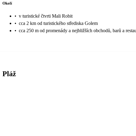
Okolí
•
v turistické čtvrti Mali Robit
•
cca 2 km od turistického střediska Golem
•
cca 250 m od promenády a nejbližších obchodů, barů a restau
Pláž