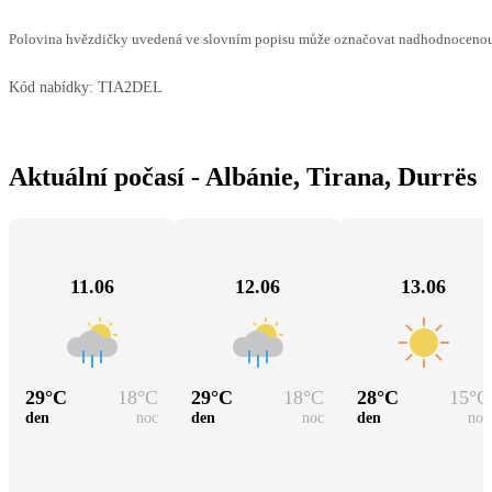
Polovina hvězdičky uvedená ve slovním popisu může označovat nadhodnocenou n
Kód nabídky:
TIA2DEL
Aktuální počasí - Albánie, Tirana, Durrës
11.06
12.06
13.06
29
°C
18
°C
29
°C
18
°C
28
°C
15
°C
den
noc
den
noc
den
noc