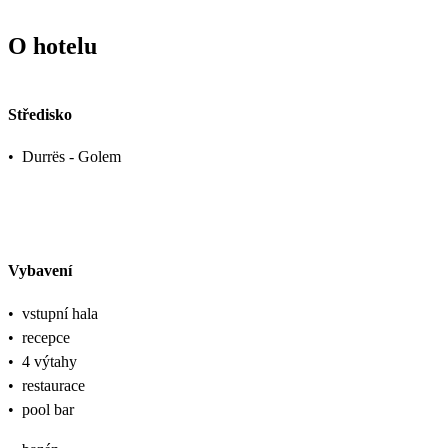
O hotelu
Středisko
•
Durrës - Golem
Vybavení
•
vstupní hala
•
recepce
•
4 výtahy
•
restaurace
•
pool bar