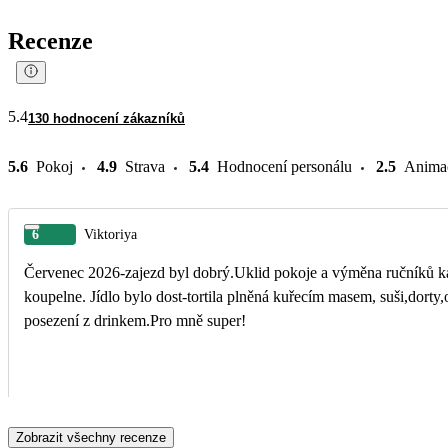
Recenze
5.4
130 hodnocení zákazníků
5.6
Pokoj
4.9
Strava
5.4
Hodnocení personálu
2.5
Anima
6
Viktoriya
Červenec 2026-zajezd byl dobrý.Uklid pokoje a výměna ručníků k
koupelne. Jídlo bylo dost-tortila plněná kuřecím masem, suši,dorty,
posezení z drinkem.Pro mně super!
Zobrazit všechny recenze