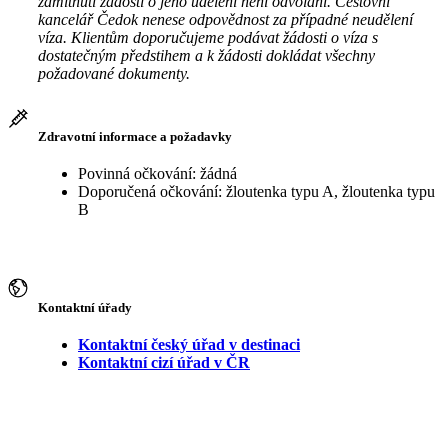
zamítnutí žádosti o jeho udělení není odvolání. Cestovní
kancelář Čedok nenese odpovědnost za případné neudělení
víza. Klientům doporučujeme podávat žádosti o víza s
dostatečným předstihem a k žádosti dokládat všechny
požadované dokumenty.
Zdravotní informace a požadavky
Povinná očkování: žádná
Doporučená očkování: žloutenka typu A, žloutenka typu
B
Kontaktní úřady
Kontaktní český úřad v destinaci
Kontaktní cizí úřad v ČR