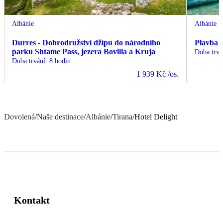
Albánie
Albánie
Durres - Dobrodružství džípu do národního
Plavba 
parku Shtame Pass, jezera Bovilla a Kruja
Doba trvá
Doba trvání
:
8 hodin
1 939 Kč
/os.
Dovolená
/
Naše destinace
/
Albánie
/
Tirana
/
Hotel Delight
Kontakt