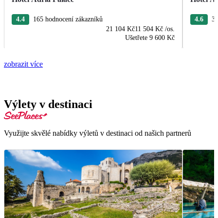
4.4
165 hodnocení zákazníků
4.6
31
21 104 Kč
11 504 Kč
/os.
Ušetřete
9 600 Kč
zobrazit více
Výlety v destinaci
Využijte skvělé nabídky výletů v destinaci od našich partnerů