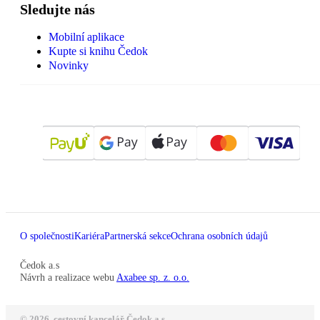
Sledujte nás
Mobilní aplikace
Kupte si knihu Čedok
Novinky
O společnosti
Kariéra
Partnerská sekce
Ochrana osobních údajů
Čedok a.s
Návrh a realizace webu
Axabee sp. z. o.o.
© 2026, cestovní kancelář Čedok a.s.