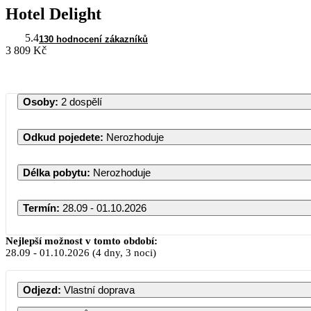
Hotel Delight
5.4
130 hodnocení zákazníků
3 809 Kč
Osoby
:
2 dospělí
Odkud pojedete
:
Nerozhoduje
Délka pobytu
:
Nerozhoduje
Termín
:
28.09 - 01.10.2026
Nejlepší možnost v tomto období:
28.09
-
01.10.2026
(4 dny, 3 noci)
Odjezd
:
Vlastní doprava