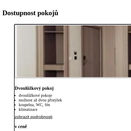
Dostupnost pokojů
Dvoulůžkový pokoj
dvoulůžkové pokoje
možnost až dvou přistýlek
koupelna, WC, fén
klimatizace
zobrazit podrobnosti
v ceně