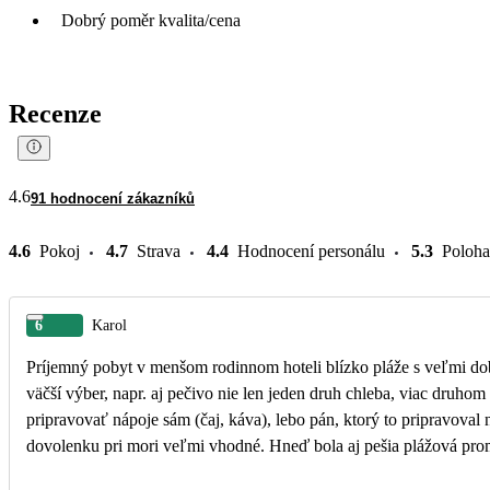
Dobrý poměr kvalita/cena
Recenze
4.6
91 hodnocení zákazníků
4.6
Pokoj
4.7
Strava
4.4
Hodnocení personálu
5.3
Poloha
6
Karol
Príjemný pobyt v menšom rodinnom hoteli blízko pláže s veľmi dob
väčší výber, napr. aj pečivo nie len jeden druh chleba, viac druho
pripravovať nápoje sám (čaj, káva), lebo pán, ktorý to pripravoval nestači
dovolenku pri mori veľmi vhodné. Hneď