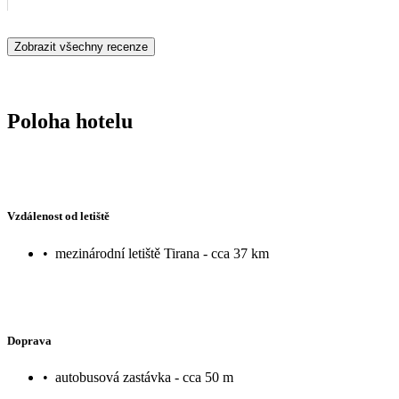
Zobrazit všechny recenze
Poloha hotelu
Vzdálenost od letiště
•
mezinárodní letiště Tirana - cca 37 km
Doprava
•
autobusová zastávka - cca 50 m