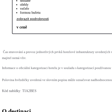
snídaně
obědy
večeře
formou bufetu
zobrazit podrobnosti
v ceně
Čas stravování a provoz jednotlivých prvků hotelové infrastruktury uvedenýc
majitel nemá vliv.
Informace o oficiální kategorizaci hotelu je v souladu s kategorizací používanou 
Polovina hvězdičky uvedená ve slovním popisu může označovat nadhodnocenou n
Kód nabídky:
TIA2BES
O destinaci