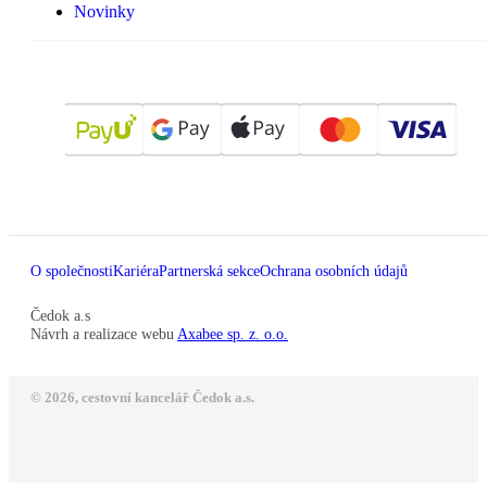
Novinky
O společnosti
Kariéra
Partnerská sekce
Ochrana osobních údajů
Čedok a.s
Návrh a realizace webu
Axabee sp. z. o.o.
© 2026, cestovní kancelář Čedok a.s.