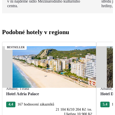
v ní najdeme sídlo Mezinárodního kulturního
středu 
centra.
hrdiny,
Podobné hotely v regionu
BESTSELLER
Albánie
,
Tirana
Albánie
,
Hotel Adria Palace
Hotel De
4.4
167 hodnocení zákazníků
5.4
13
21 104 Kč
10 204 Kč
/os.
Ušetřete
10 900 Kč