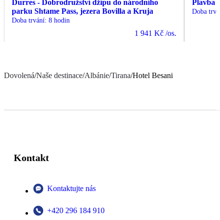
Durres - Dobrodružství džípu do národního
Plavba 
parku Shtame Pass, jezera Bovilla a Kruja
Doba trvá
Doba trvání
:
8 hodin
1 941 Kč
/os.
Dovolená
/
Naše destinace
/
Albánie
/
Tirana
/
Hotel Besani
Kontakt
Kontaktujte nás
+420 296 184 910