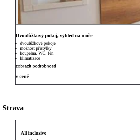
Dvoulůžkový pokoj, výhled na moře
dvoulůžkové pokoje
možnost přistýlky
koupelna, WC, fén
klimatizace
zobrazit podrobnosti
v ceně
Strava
All inclusive