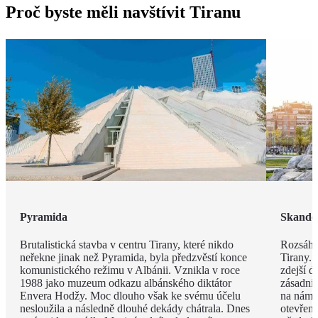
Proč byste měli navštívit Tiranu
Pyramida
Skande
Brutalistická stavba v centru Tirany, které nikdo
Rozsáhl
neřekne jinak než Pyramida, byla předzvěstí konce
Tirany. 
komunistického režimu v Albánii. Vznikla v roce
zdejší d
1988 jako muzeum odkazu albánského diktátor
zásadní
Envera Hodžy. Moc dlouho však ke svému účelu
na náměs
nesloužila a následně dlouhé dekády chátrala. Dnes
otevřen