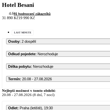
Hotel Besani
4.6
91 hodnocení zákazníků
31 890 Kč
19 990 Kč
LAST MINUTE
Osoby
:
2 dospělí
Odkud pojedete
:
Nerozhoduje
Délka pobytu
:
Nerozhoduje
Termín
:
20.08 - 27.08.2026
Nejlepší možnost v tomto období:
20.08
-
27.08.2026
(8 dní, 7 nocí)
Odlet
:
Praha (letiště), 19:30