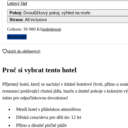
Letový řád
Pokoj
:
Dvoulůžkový pokoj, výhled na moře
Strava
:
All inclusive
Celkem:
39 980 Kč
podrobnosti
Rezervujte
uložit do oblíbených
Proč si vybrat tento hotel
Příjemný hotel, který se nachází v klidné hotelové čtvrti, přímo u s
restauraci podávající chutná jídla, bazén a útulné pokoje s krásným vý
místo pro odpočinkovou dovolenou!
Menší hotel s přátelskou atmosférou
Dětská cena/sleva pro děti do: 12 let
Přímo u dlouhé písčité pláže