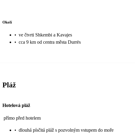
Okolí
•
ve čtvrti Shkembi a Kavajes
•
cca 9 km od centra města Durrës
Pláž
Hotelová pláž
přímo před hotelem
•
dlouhá písčitá pláž s pozvolným vstupem do moře