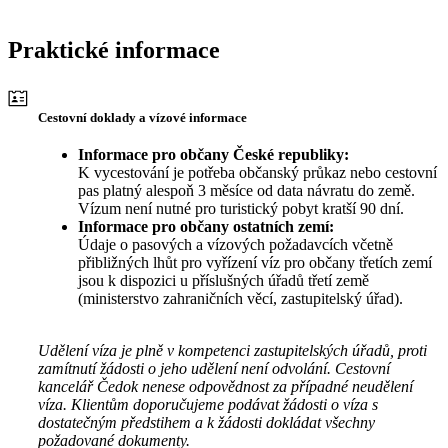
Praktické informace
Cestovní doklady a vízové informace
Informace pro občany České republiky:
K vycestování je potřeba občanský průkaz nebo cestovní
pas platný alespoň 3 měsíce od data návratu do země.
Vízum není nutné pro turistický pobyt kratší 90 dní.
Informace pro občany ostatních zemí:
Údaje o pasových a vízových požadavcích včetně
přibližných lhůt pro vyřízení víz pro občany třetích zemí
jsou k dispozici u příslušných úřadů třetí země
(ministerstvo zahraničních věcí, zastupitelský úřad).
Udělení víza je plně v kompetenci zastupitelských úřadů, proti
zamítnutí žádosti o jeho udělení není odvolání. Cestovní
kancelář Čedok nenese odpovědnost za případné neudělení
víza. Klientům doporučujeme podávat žádosti o víza s
dostatečným předstihem a k žádosti dokládat všechny
požadované dokumenty.