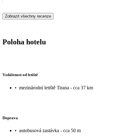
Zobrazit všechny recenze
Poloha hotelu
Vzdálenost od letiště
•
mezinárodní letiště Tirana - cca 37 km
Doprava
•
autobusová zastávka - cca 50 m