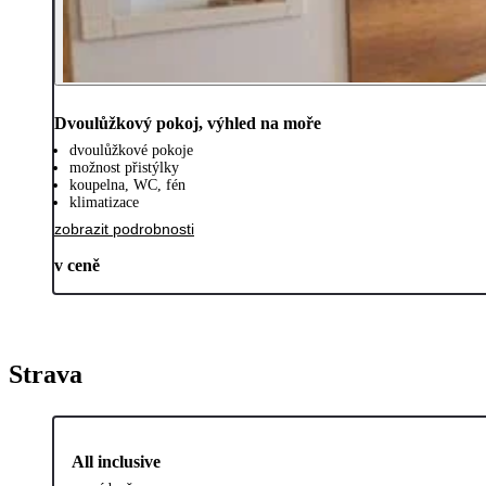
Dvoulůžkový pokoj, výhled na moře
dvoulůžkové pokoje
možnost přistýlky
koupelna, WC, fén
klimatizace
zobrazit podrobnosti
v ceně
Strava
All inclusive