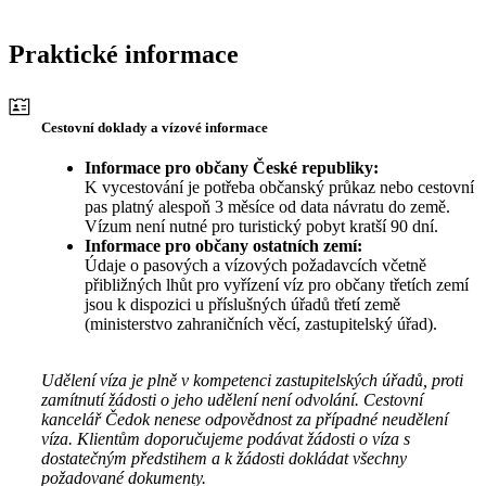
Praktické informace
Cestovní doklady a vízové informace
Informace pro občany České republiky:
K vycestování je potřeba občanský průkaz nebo cestovní
pas platný alespoň 3 měsíce od data návratu do země.
Vízum není nutné pro turistický pobyt kratší 90 dní.
Informace pro občany ostatních zemí:
Údaje o pasových a vízových požadavcích včetně
přibližných lhůt pro vyřízení víz pro občany třetích zemí
jsou k dispozici u příslušných úřadů třetí země
(ministerstvo zahraničních věcí, zastupitelský úřad).
Udělení víza je plně v kompetenci zastupitelských úřadů, proti
zamítnutí žádosti o jeho udělení není odvolání. Cestovní
kancelář Čedok nenese odpovědnost za případné neudělení
víza. Klientům doporučujeme podávat žádosti o víza s
dostatečným předstihem a k žádosti dokládat všechny
požadované dokumenty.