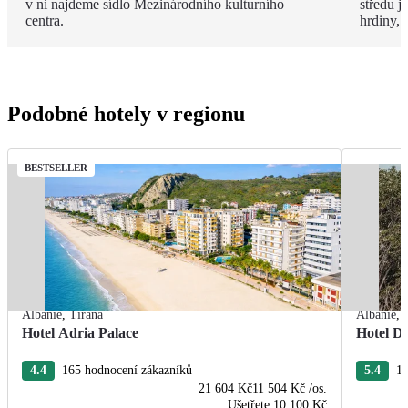
v ní najdeme sídlo Mezinárodního kulturního
středu 
centra.
hrdiny,
Podobné hotely v regionu
BESTSELLER
Albánie
,
Tirana
Albánie
,
Hotel Adria Palace
Hotel De
4.4
165 hodnocení zákazníků
5.4
13
21 604 Kč
11 504 Kč
/os.
Ušetřete
10 100 Kč