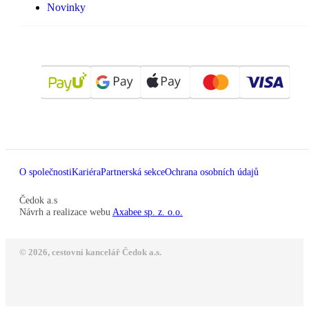
Novinky
O společnosti
Kariéra
Partnerská sekce
Ochrana osobních údajů
Čedok a.s
Návrh a realizace webu
Axabee sp. z. o.o.
© 2026, cestovní kancelář Čedok a.s.