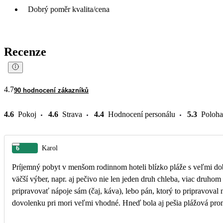
Dobrý poměr kvalita/cena
Recenze
4.7
90 hodnocení zákazníků
4.6
Pokoj
4.6
Strava
4.4
Hodnocení personálu
5.3
Poloha
6
Karol
Príjemný pobyt v menšom rodinnom hoteli blízko pláže s veľmi dob
väčší výber, napr. aj pečivo nie len jeden druh chleba, viac druho
pripravovať nápoje sám (čaj, káva), lebo pán, ktorý to pripravoval nestači
dovolenku pri mori veľmi vhodné. Hneď