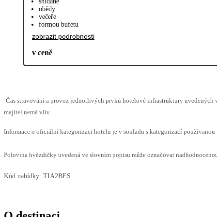
snídaně
obědy
večeře
formou bufetu
zobrazit podrobnosti
v ceně
Čas stravování a provoz jednotlivých prvků hotelové infrastruktury uvedenýc
majitel nemá vliv.
Informace o oficiální kategorizaci hotelu je v souladu s kategorizací používanou 
Polovina hvězdičky uvedená ve slovním popisu může označovat nadhodnocenou n
Kód nabídky:
TIA2BES
O destinaci