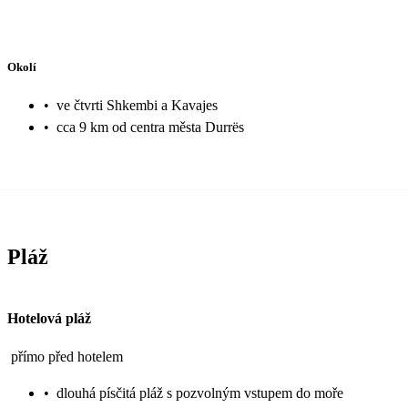
Okolí
•
ve čtvrti Shkembi a Kavajes
•
cca 9 km od centra města Durrës
Pláž
Hotelová pláž
přímo před hotelem
•
dlouhá písčitá pláž s pozvolným vstupem do moře