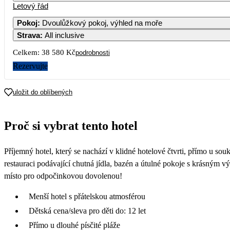
Letový řád
Pokoj
:
Dvoulůžkový pokoj, výhled na moře
Strava
:
All inclusive
Celkem:
38 580 Kč
podrobnosti
Rezervujte
uložit do oblíbených
Proč si vybrat tento hotel
Příjemný hotel, který se nachází v klidné hotelové čtvrti, přímo u s
restauraci podávající chutná jídla, bazén a útulné pokoje s krásným vý
místo pro odpočinkovou dovolenou!
Menší hotel s přátelskou atmosférou
Dětská cena/sleva pro děti do: 12 let
Přímo u dlouhé písčité pláže