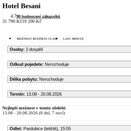
Hotel Besani
4.7
90 hodnocení zákazníků
31 790 Kč
19 290 Kč
MOŽNOST BUSINESS CLASS
LAST MINUTE
Osoby
:
2 dospělí
Odkud pojedete
:
Nerozhoduje
Délka pobytu
:
Nerozhoduje
Termín
:
13.08 - 20.08.2026
Nejlepší možnost v tomto období:
13.08
-
20.08.2026
(8 dní, 7 nocí)
Odlet
:
Pardubice (letiště), 15:55