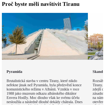
Proč byste měli navštívit Tiranu
Pyramida
Skande
Brutalistická stavba v centru Tirany, které nikdo
Rozsáhl
neřekne jinak než Pyramida, byla předzvěstí konce
Tirany. 
komunistického režimu v Albánii. Vznikla v roce
zdejší d
1988 jako muzeum odkazu albánského diktátor
zásadní
Envera Hodžy. Moc dlouho však ke svému účelu
na náměs
nesloužila a následně dlouhé dekády chátrala. Dnes
otevřen