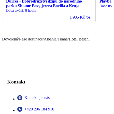
Durres - Dobrodružství džípu do národního
Plavba 
parku Shtame Pass, jezera Bovilla a Kruja
Doba trvá
Doba trvání
:
8 hodin
1 935 Kč
/os.
Dovolená
/
Naše destinace
/
Albánie
/
Tirana
/
Hotel Besani
Kontakt
Kontaktujte nás
+420 296 184 910