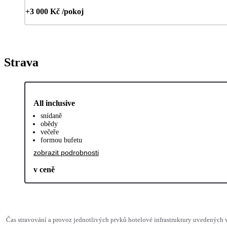
+3 000 Kč /pokoj
Strava
All inclusive
snídaně
obědy
večeře
formou bufetu
zobrazit podrobnosti
v ceně
Čas stravování a provoz jednotlivých prvků hotelové infrastruktury uvedenýc