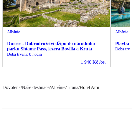
Albánie
Albánie
Durres - Dobrodružství džípu do národního
Plavba 
parku Shtame Pass, jezera Bovilla a Kruja
Doba trvá
Doba trvání
:
8 hodin
1 940 Kč
/os.
Dovolená
/
Naše destinace
/
Albánie
/
Tirana
/
Hotel Amr