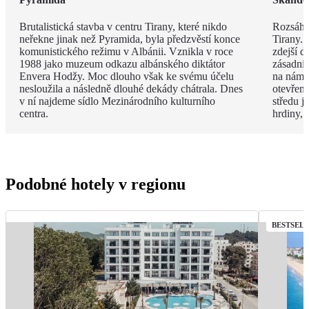
Brutalistická stavba v centru Tirany, které nikdo
Rozsáhl
neřekne jinak než Pyramida, byla předzvěstí konce
Tirany. 
komunistického režimu v Albánii. Vznikla v roce
zdejší d
1988 jako muzeum odkazu albánského diktátor
zásadní
Envera Hodžy. Moc dlouho však ke svému účelu
na náměs
nesloužila a následně dlouhé dekády chátrala. Dnes
otevřen
v ní najdeme sídlo Mezinárodního kulturního
středu 
centra.
hrdiny,
Podobné hotely v regionu
BESTSEL