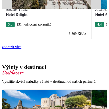
Albánie
,
Tirana
Albánie
,
Hotel Delight
Hotel A
5.3
131 hodnocení zákazníků
4.4
17
3 809 Kč
/os.
zobrazit více
Výlety v destinaci
Využijte skvělé nabídky výletů v destinaci od našich partnerů