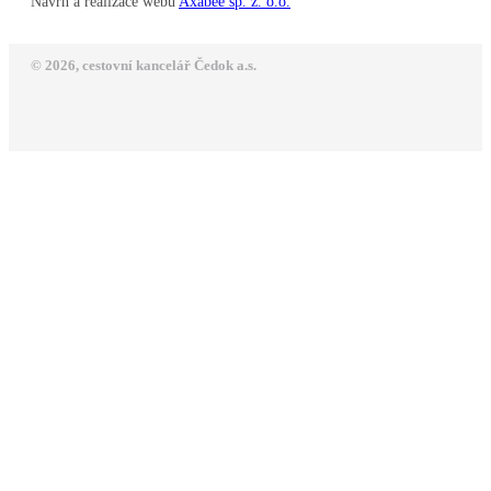
Návrh a realizace webu
Axabee sp. z. o.o.
© 2026, cestovní kancelář Čedok a.s.