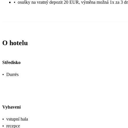
•
osušky na vratný depozit 20 EUR, výměna možná 1x za 3 d
O hotelu
Středisko
•
Durrës
Vybavení
•
vstupní hala
•
recepce