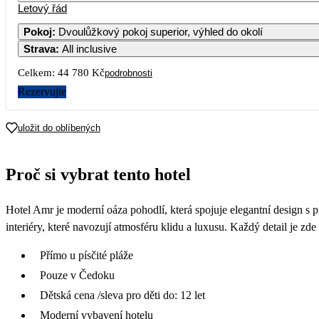
Letový řád
Pokoj
:
Dvoulůžkový pokoj superior, výhled do okolí
Strava
:
All inclusive
Celkem:
44 780 Kč
podrobnosti
Rezervujte
uložit do oblíbených
Proč si vybrat tento hotel
Hotel Amr je moderní oáza pohodlí, která spojuje elegantní design s pr
interiéry, které navozují atmosféru klidu a luxusu. Každý detail je z
Přímo u písčité pláže
Pouze v Čedoku
Dětská cena /sleva pro děti do: 12 let
Moderní vybavení hotelu