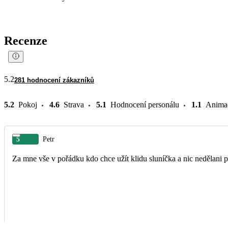
Recenze
5.2
281 hodnocení zákazníků
5.2
Pokoj
4.6
Strava
5.1
Hodnocení personálu
1.1
Anima
5
Petr
Za mne vše v pořádku kdo chce užít klidu sluníčka a nic nedělani p