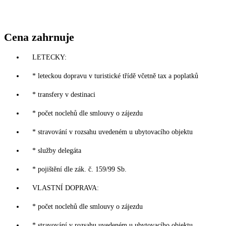
Cena zahrnuje
LETECKY:
* leteckou dopravu v turistické třídě včetně tax a poplatků
* transfery v destinaci
* počet noclehů dle smlouvy o zájezdu
* stravování v rozsahu uvedeném u ubytovacího objektu
* služby delegáta
* pojištění dle zák. č. 159/99 Sb.
VLASTNÍ DOPRAVA:
* počet noclehů dle smlouvy o zájezdu
* stravování v rozsahu uvedeném u ubytovacího objektu