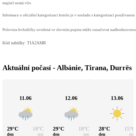
majitel nemá vliv.
Informace o oficiální kategorizaci hotelu je v souladu s kategorizací používanou 
Polovina hvězdičky uvedená ve slovním popisu může označovat nadhodnocenou n
Kód nabídky:
TIA2AMR
Aktuální počasí - Albánie, Tirana, Durrës
11.06
12.06
13.06
29
°C
18
°C
29
°C
18
°C
28
°C
15
°C
den
noc
den
noc
den
noc