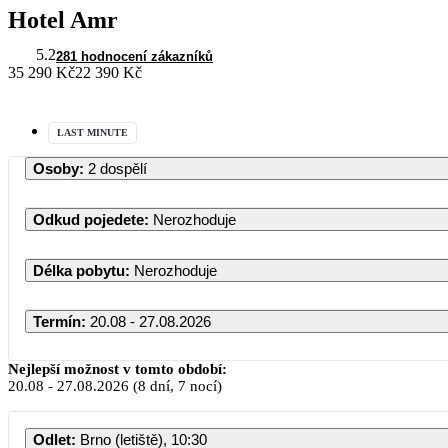
Hotel Amr
5.2
281 hodnocení zákazníků
35 290 Kč
22 390 Kč
LAST MINUTE
Osoby
:
2 dospělí
Odkud pojedete
:
Nerozhoduje
Délka pobytu
:
Nerozhoduje
Termín
:
20.08 - 27.08.2026
Nejlepší možnost v tomto období:
20.08
-
27.08.2026
(8 dní, 7 nocí)
Odlet
:
Brno (letiště), 10:30