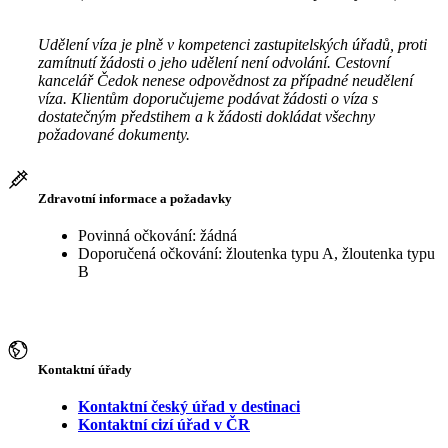
Udělení víza je plně v kompetenci zastupitelských úřadů, proti
zamítnutí žádosti o jeho udělení není odvolání. Cestovní
kancelář Čedok nenese odpovědnost za případné neudělení
víza. Klientům doporučujeme podávat žádosti o víza s
dostatečným předstihem a k žádosti dokládat všechny
požadované dokumenty.
Zdravotní informace a požadavky
Povinná očkování: žádná
Doporučená očkování: žloutenka typu A, žloutenka typu
B
Kontaktní úřady
Kontaktní český úřad v destinaci
Kontaktní cizí úřad v ČR