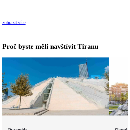
zobrazit více
Proč byste měli navštívit Tiranu
Pyramida
Skande