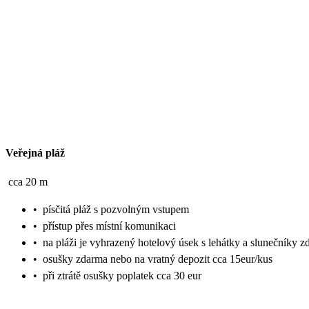
Veřejná pláž
cca 20 m
•
písčitá pláž s pozvolným vstupem
•
přístup přes místní komunikaci
•
na pláži je vyhrazený hotelový úsek s lehátky a slunečníky 
•
osušky zdarma nebo na vratný depozit cca 15eur/kus
•
při ztrátě osušky poplatek cca 30 eur