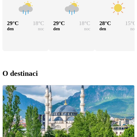
29
°C
18
°C
29
°C
18
°C
28
°C
15
°C
den
noc
den
noc
den
noc
O destinaci