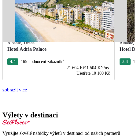
Albánie
,
Tirana
Albánie
,
Hotel Adria Palace
Hotel De
4.4
165 hodnocení zákazníků
5.4
13
21 604 Kč
11 504 Kč
/os.
Ušetřete
10 100 Kč
zobrazit více
Výlety v destinaci
Využijte skvělé nabídky výletů v destinaci od našich partnerů