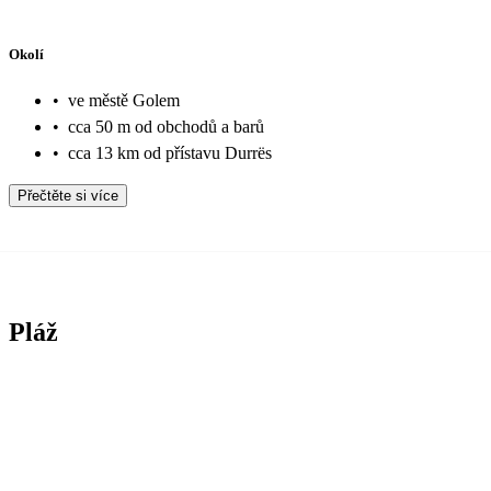
Okolí
•
ve městě Golem
•
cca 50 m od obchodů a barů
•
cca 13 km od přístavu Durrës
Přečtěte si více
Pláž