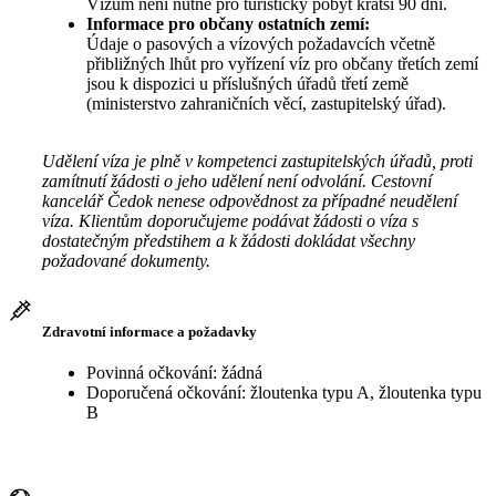
Vízum není nutné pro turistický pobyt kratší 90 dní.
Informace pro občany ostatních zemí:
Údaje o pasových a vízových požadavcích včetně
přibližných lhůt pro vyřízení víz pro občany třetích zemí
jsou k dispozici u příslušných úřadů třetí země
(ministerstvo zahraničních věcí, zastupitelský úřad).
Udělení víza je plně v kompetenci zastupitelských úřadů, proti
zamítnutí žádosti o jeho udělení není odvolání. Cestovní
kancelář Čedok nenese odpovědnost za případné neudělení
víza. Klientům doporučujeme podávat žádosti o víza s
dostatečným předstihem a k žádosti dokládat všechny
požadované dokumenty.
Zdravotní informace a požadavky
Povinná očkování: žádná
Doporučená očkování: žloutenka typu A, žloutenka typu
B