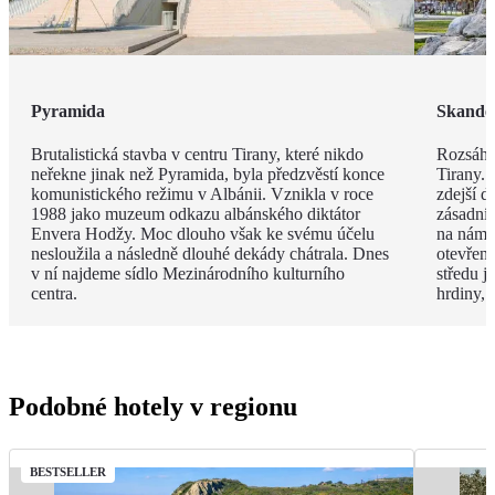
Pyramida
Skande
Brutalistická stavba v centru Tirany, které nikdo
Rozsáhl
neřekne jinak než Pyramida, byla předzvěstí konce
Tirany. 
komunistického režimu v Albánii. Vznikla v roce
zdejší d
1988 jako muzeum odkazu albánského diktátor
zásadní
Envera Hodžy. Moc dlouho však ke svému účelu
na náměs
nesloužila a následně dlouhé dekády chátrala. Dnes
otevřen
v ní najdeme sídlo Mezinárodního kulturního
středu 
centra.
hrdiny,
Podobné hotely v regionu
BESTSELLER