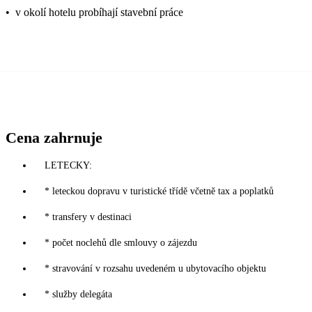
•
v okolí hotelu probíhají stavební práce
Cena zahrnuje
LETECKY:
* leteckou dopravu v turistické třídě včetně tax a poplatků
* transfery v destinaci
* počet noclehů dle smlouvy o zájezdu
* stravování v rozsahu uvedeném u ubytovacího objektu
* služby delegáta