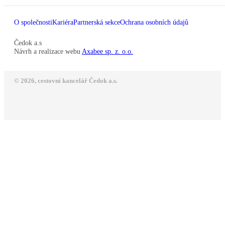
O společnosti
Kariéra
Partnerská sekce
Ochrana osobních údajů
Čedok a.s
Návrh a realizace webu
Axabee sp. z. o.o.
© 2026, cestovní kancelář Čedok a.s.