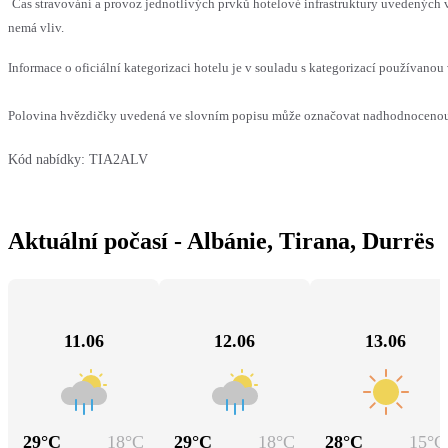
Čas stravování a provoz jednotlivých prvků hotelové infrastruktury uvedených
nemá vliv.
Informace o oficiální kategorizaci hotelu je v souladu s kategorizací používanou 
Polovina hvězdičky uvedená ve slovním popisu může označovat nadhodnocenou n
Kód nabídky:
TIA2ALV
Aktuální počasí - Albánie, Tirana, Durrës
11.06
12.06
13.06
29
°C
18
°C
29
°C
18
°C
28
°C
15
°C