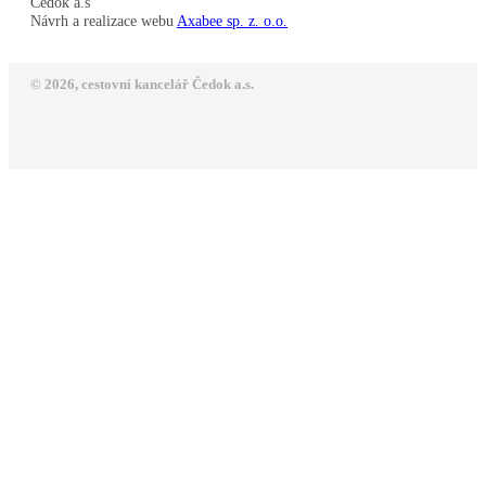
Čedok a.s
Návrh a realizace webu
Axabee sp. z. o.o.
© 2026, cestovní kancelář Čedok a.s.