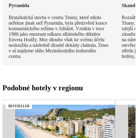
Pyramida
Skande
Brutalistická stavba v centru Tirany, které nikdo
Rozsáhl
neřekne jinak než Pyramida, byla předzvěstí konce
Tirany. 
komunistického režimu v Albánii. Vznikla v roce
zdejší d
1988 jako muzeum odkazu albánského diktátor
zásadní
Envera Hodžy. Moc dlouho však ke svému účelu
na náměs
nesloužila a následně dlouhé dekády chátrala. Dnes
otevřen
v ní najdeme sídlo Mezinárodního kulturního
středu 
centra.
hrdiny,
Podobné hotely v regionu
BESTSELLER