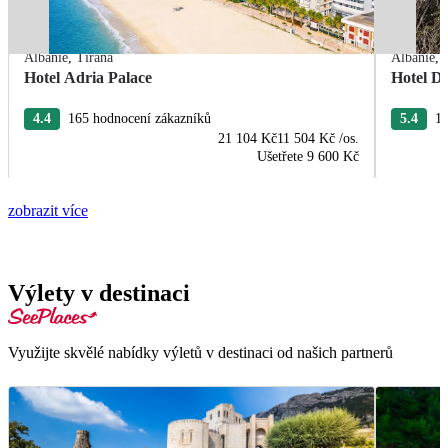
Albánie
,
Tirana
Albánie
,
Hotel Adria Palace
Hotel De
4.4
165 hodnocení zákazníků
5.4
13
21 104 Kč
11 504 Kč
/os.
Ušetřete
9 600 Kč
zobrazit více
Výlety v destinaci
Využijte skvělé nabídky výletů v destinaci od našich partnerů