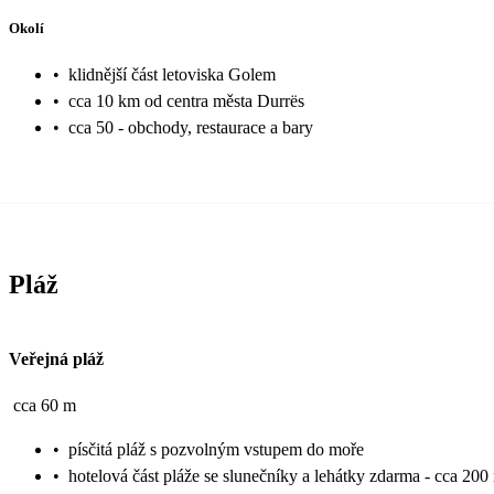
Okolí
•
klidnější část letoviska Golem
•
cca 10 km od centra města Durrës
•
cca 50 - obchody, restaurace a bary
Pláž
Veřejná pláž
cca 60 m
•
písčitá pláž s pozvolným vstupem do moře
•
hotelová část pláže se slunečníky a lehátky zdarma - cca 200