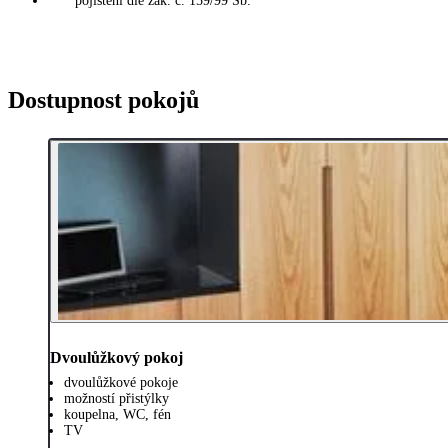
* pojištění dle zák. č. 159/99 Sb.
Dostupnost pokojů
Dvoulůžkový pokoj
dvoulůžkové pokoje
možností přistýlky
koupelna, WC, fén
TV