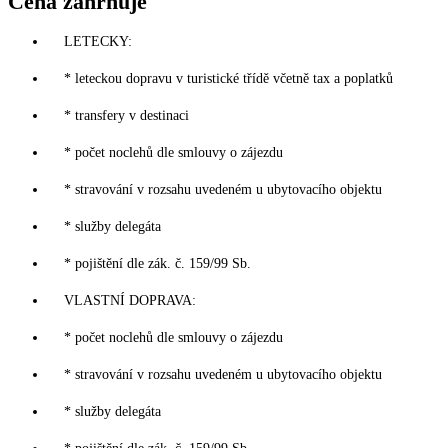
Cena zahrnuje
LETECKY:
* leteckou dopravu v turistické třídě včetně tax a poplatků
* transfery v destinaci
* počet noclehů dle smlouvy o zájezdu
* stravování v rozsahu uvedeném u ubytovacího objektu
* služby delegáta
* pojištění dle zák. č. 159/99 Sb.
VLASTNÍ DOPRAVA:
* počet noclehů dle smlouvy o zájezdu
* stravování v rozsahu uvedeném u ubytovacího objektu
* služby delegáta