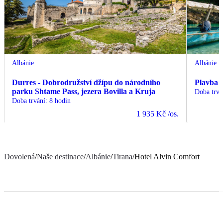
Albánie
Albánie
Durres - Dobrodružství džípu do národního
Plavba 
parku Shtame Pass, jezera Bovilla a Kruja
Doba trvá
Doba trvání
:
8 hodin
1 935 Kč
/os.
Dovolená
/
Naše destinace
/
Albánie
/
Tirana
/
Hotel Alvin Comfort