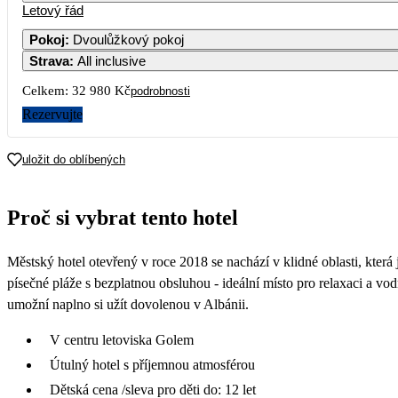
Letový řád
Pokoj
:
Dvoulůžkový pokoj
Strava
:
All inclusive
Celkem:
32 980 Kč
podrobnosti
Rezervujte
uložit do oblíbených
Proč si vybrat tento hotel
Městský hotel otevřený v roce 2018 se nachází v klidné oblasti, která
písečné pláže s bezplatnou obsluhou - ideální místo pro relaxaci a v
umožní naplno si užít dovolenou v Albánii.
V centru letoviska Golem
Útulný hotel s příjemnou atmosférou
Dětská cena /sleva pro děti do: 12 let