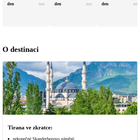
den
noc
den
noc
den
noc
O destinaci
Tirana ve zkratce:
nekonečné Skanderbegovo náměstí