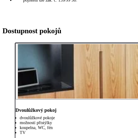
* pojištění dle zák. č. 159/99 Sb.
Dostupnost pokojů
Dvoulůžkový pokoj
dvoulůžkové pokoje
možností přistýlky
koupelna, WC, fén
TV