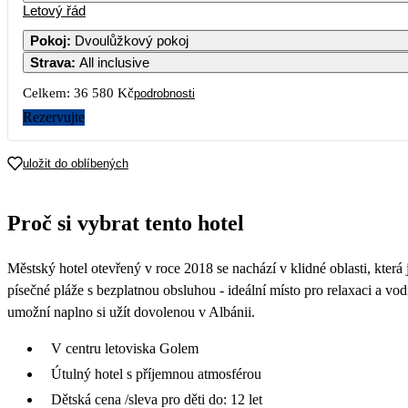
Letový řád
Pokoj
:
Dvoulůžkový pokoj
Strava
:
All inclusive
Celkem:
36 580 Kč
podrobnosti
Rezervujte
uložit do oblíbených
Proč si vybrat tento hotel
Městský hotel otevřený v roce 2018 se nachází v klidné oblasti, která
písečné pláže s bezplatnou obsluhou - ideální místo pro relaxaci a v
umožní naplno si užít dovolenou v Albánii.
V centru letoviska Golem
Útulný hotel s příjemnou atmosférou
Dětská cena /sleva pro děti do: 12 let