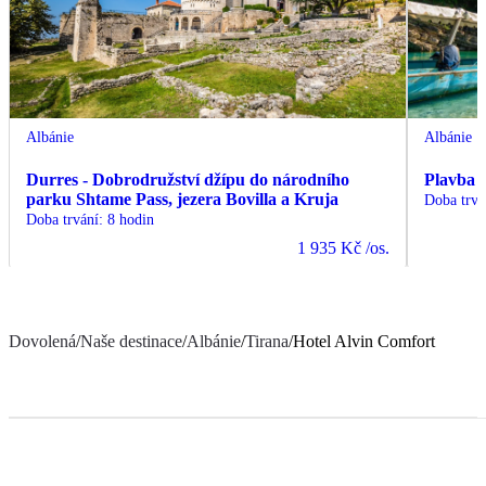
Albánie
Albánie
Durres - Dobrodružství džípu do národního
Plavba 
parku Shtame Pass, jezera Bovilla a Kruja
Doba trvá
Doba trvání
:
8 hodin
1 935 Kč
/os.
Dovolená
/
Naše destinace
/
Albánie
/
Tirana
/
Hotel Alvin Comfort