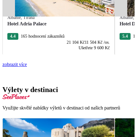
Albánie
,
Tirana
Albánie
,
Hotel Adria Palace
Hotel De
4.4
165 hodnocení zákazníků
5.4
13
21 104 Kč
11 504 Kč
/os.
Ušetřete
9 600 Kč
zobrazit více
Výlety v destinaci
Využijte skvělé nabídky výletů v destinaci od našich partnerů