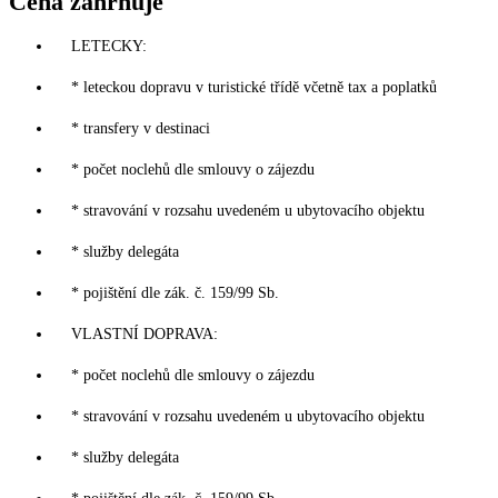
Cena zahrnuje
LETECKY:
* leteckou dopravu v turistické třídě včetně tax a poplatků
* transfery v destinaci
* počet noclehů dle smlouvy o zájezdu
* stravování v rozsahu uvedeném u ubytovacího objektu
* služby delegáta
* pojištění dle zák. č. 159/99 Sb.
VLASTNÍ DOPRAVA:
* počet noclehů dle smlouvy o zájezdu
* stravování v rozsahu uvedeném u ubytovacího objektu
* služby delegáta