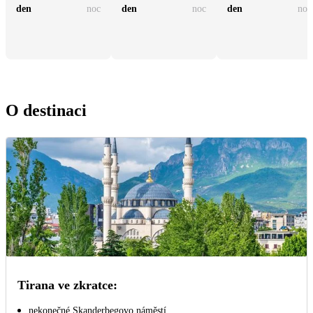
den
noc
den
noc
den
noc
O destinaci
Tirana ve zkratce:
nekonečné Skanderbegovo náměstí