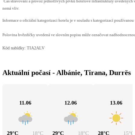
Čas stravování a provoz jednotlivých prvků hotelové infrastruktury uvedených
nemá vliv.
Informace o oficiální kategorizaci hotelu je v souladu s kategorizací používanou 
Polovina hvězdičky uvedená ve slovním popisu může označovat nadhodnocenou n
Kód nabídky:
TIA2ALV
Aktuální počasí - Albánie, Tirana, Durrës
11.06
12.06
13.06
29
°C
18
°C
29
°C
18
°C
28
°C
15
°C