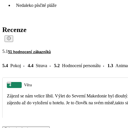
Nedaleko písčité pláže
Recenze
5.1
51 hodnocení zákazníků
5.4
Pokoj
4.4
Strava
5.2
Hodnocení personálu
1.3
Anima
4
Věra
Zájezd se nám velice líbil. Výlet do Severní Makedonie byl dlouhý
zájezdu až do vyložení u hotelu. Je to člověk na svém místě,takto 