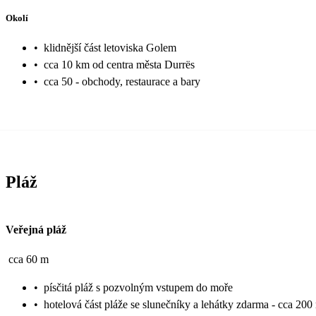
Okolí
•
klidnější část letoviska Golem
•
cca 10 km od centra města Durrës
•
cca 50 - obchody, restaurace a bary
Pláž
Veřejná pláž
cca 60 m
•
písčitá pláž s pozvolným vstupem do moře
•
hotelová část pláže se slunečníky a lehátky zdarma - cca 200