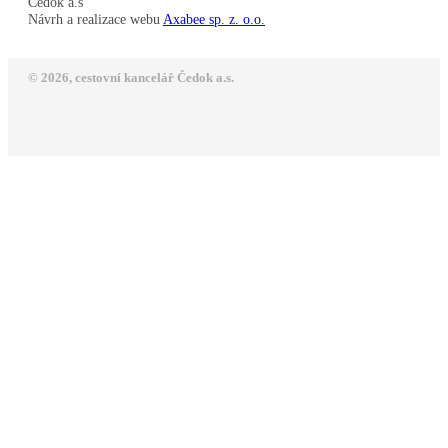
Čedok a.s
Návrh a realizace webu
Axabee sp. z. o.o.
© 2026, cestovní kancelář Čedok a.s.