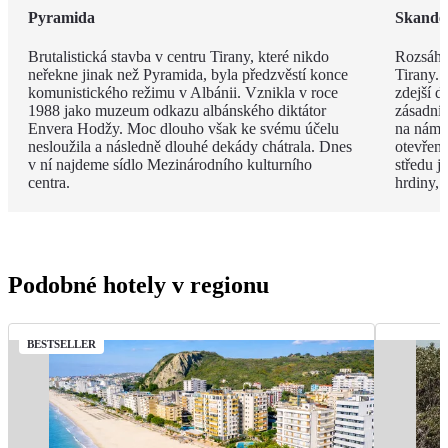
Pyramida
Skande
Brutalistická stavba v centru Tirany, které nikdo
Rozsáhl
neřekne jinak než Pyramida, byla předzvěstí konce
Tirany. 
komunistického režimu v Albánii. Vznikla v roce
zdejší d
1988 jako muzeum odkazu albánského diktátor
zásadní
Envera Hodžy. Moc dlouho však ke svému účelu
na náměs
nesloužila a následně dlouhé dekády chátrala. Dnes
otevřen
v ní najdeme sídlo Mezinárodního kulturního
středu 
centra.
hrdiny,
Podobné hotely v regionu
BESTSELLER