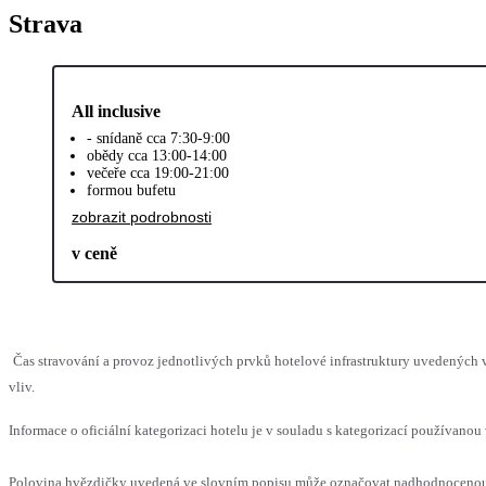
Strava
All inclusive
- snídaně cca 7:30-9:00
obědy cca 13:00-14:00
večeře cca 19:00-21:00
formou bufetu
zobrazit podrobnosti
v ceně
Čas stravování a provoz jednotlivých prvků hotelové infrastruktury uvedenýc
vliv.
Informace o oficiální kategorizaci hotelu je v souladu s kategorizací používanou 
Polovina hvězdičky uvedená ve slovním popisu může označovat nadhodnocenou n