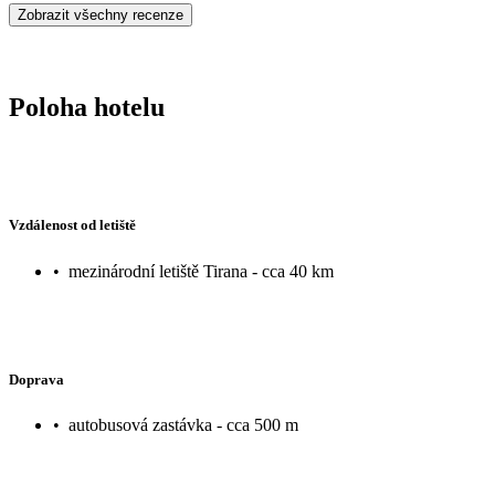
Zobrazit všechny recenze
Poloha hotelu
Vzdálenost od letiště
•
mezinárodní letiště Tirana - cca 40 km
Doprava
•
autobusová zastávka - cca 500 m