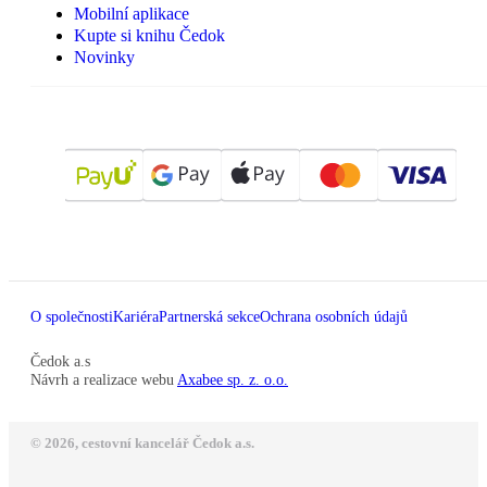
Mobilní aplikace
Kupte si knihu Čedok
Novinky
O společnosti
Kariéra
Partnerská sekce
Ochrana osobních údajů
Čedok a.s
Návrh a realizace webu
Axabee sp. z. o.o.
© 2026, cestovní kancelář Čedok a.s.