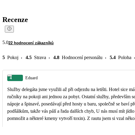
Recenze
5.0
22 hodnocení zákazníků
5
Pokoj
4.5
Strava
4.8
Hodnocení personálu
5.4
Poloha
4
Eduard
Služby delegáta jsme využili až při odjezdu na letišti. Hotel sice
ručníky na pokoji ani jednou za pobyt. Ostatní služby, především se
nápoje a špinavé, posedávají před hosty u baru, společně se baví 
podšálkům, takže vás pálí a řada dalších chyb, U nás musí mít jídlo nejméně 60 stupňů C a tam vám naservírují klidně rýži i těstoviny vlažné (u nich se v nejčastější míře mohou bakterie
pomnožit a některé kmeny vytvoří toxin). Z rautu jsem si vzal něko
dojem z 5 hvězdiček...