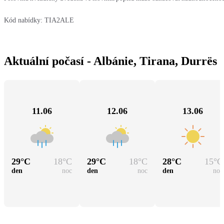
Kód nabídky:
TIA2ALE
Aktuální počasí - Albánie, Tirana, Durrës
11.06
12.06
13.06
29
°C
18
°C
29
°C
18
°C
28
°C
15
°C
den
noc
den
noc
den
noc