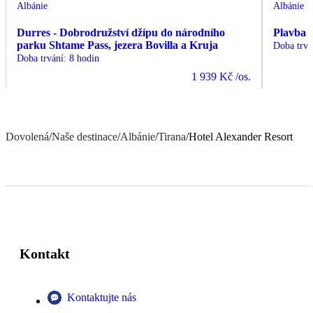
Albánie
Albánie
Durres - Dobrodružství džípu do národního
Plavba 
parku Shtame Pass, jezera Bovilla a Kruja
Doba trvá
Doba trvání
:
8 hodin
1 939 Kč
/os.
Dovolená
/
Naše destinace
/
Albánie
/
Tirana
/
Hotel Alexander Resort
Kontakt
Kontaktujte nás