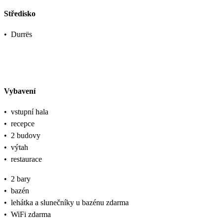
Středisko
•
Durrës
Vybavení
•
vstupní hala
•
recepce
•
2 budovy
•
výtah
•
restaurace
•
2 bary
•
bazén
•
lehátka a slunečníky u bazénu zdarma
•
WiFi zdarma