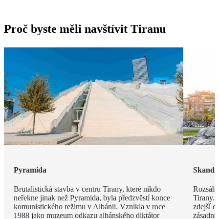
Proč byste měli navštívit Tiranu
Pyramida
Skande
Brutalistická stavba v centru Tirany, které nikdo
Rozsáhl
neřekne jinak než Pyramida, byla předzvěstí konce
Tirany. 
komunistického režimu v Albánii. Vznikla v roce
zdejší d
1988 jako muzeum odkazu albánského diktátor
zásadní