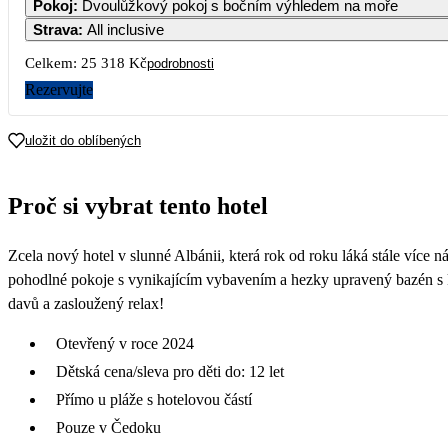
Pokoj
:
Dvoulůžkový pokoj s bočním výhledem na moře
Strava
:
All inclusive
Celkem:
25 318 Kč
podrobnosti
Rezervujte
uložit do oblíbených
Proč si vybrat tento hotel
Zcela nový hotel v slunné Albánii, která rok od roku láká stále více 
pohodlné pokoje s vynikajícím vybavením a hezky upravený bazén s kr
davů a zasloužený relax!
Otevřený v roce 2024
Dětská cena/sleva pro děti do: 12 let
Přímo u pláže s hotelovou částí
Pouze v Čedoku