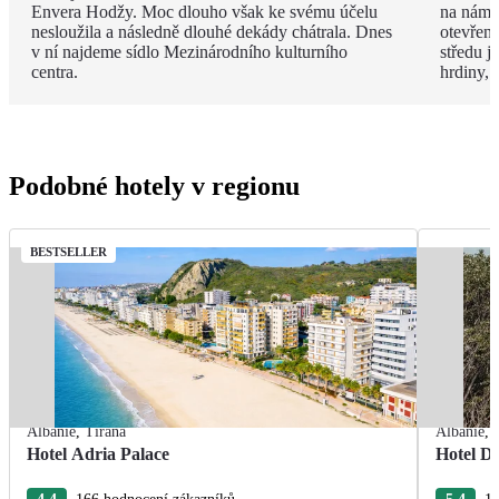
Envera Hodžy. Moc dlouho však ke svému účelu
na náměs
nesloužila a následně dlouhé dekády chátrala. Dnes
otevřen
v ní najdeme sídlo Mezinárodního kulturního
středu 
centra.
hrdiny,
Podobné hotely v regionu
BESTSELLER
Albánie
,
Tirana
Albánie
,
Hotel Adria Palace
Hotel De