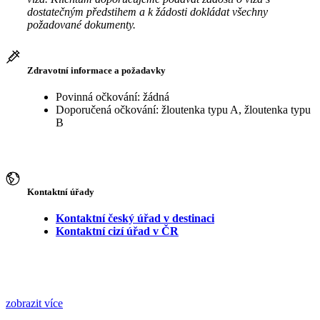
dostatečným předstihem a k žádosti dokládat všechny
požadované dokumenty.
Zdravotní informace a požadavky
Povinná očkování: žádná
Doporučená očkování: žloutenka typu A, žloutenka typu
B
Kontaktní úřady
Kontaktní český úřad v destinaci
Kontaktní cizí úřad v ČR
zobrazit více