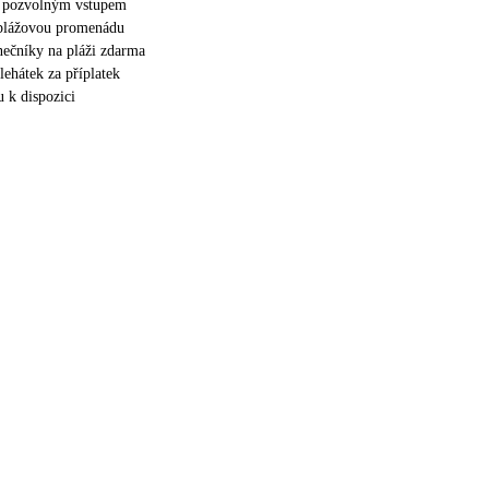
 s pozvolným vstupem
 plážovou promenádu
unečníky na pláži zdarma
lehátek za příplatek
u k dispozici