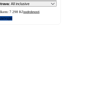
trava
:
All inclusive
lkem:
7 298 Kč
podrobnosti
zervujte