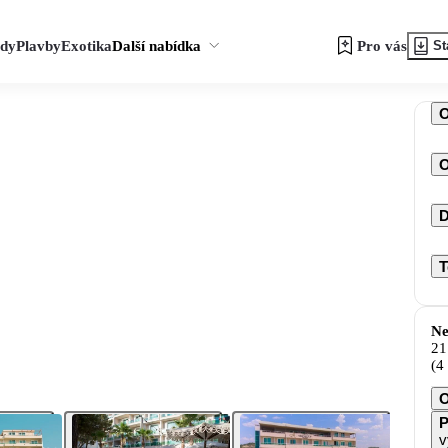
zdy
Plavby
Exotika
Další nabídka
Pro vás
St
O
D
T
Ne
21
(4
O
P
v