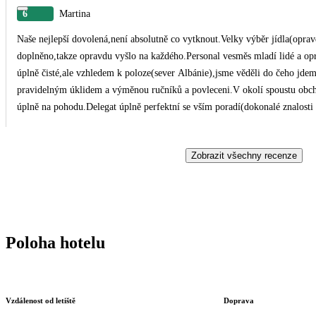
6
Martina
Naše nejlepší dovolená,není absolutně co vytknout.Velky výběr jídla(opra
doplněno,takze opravdu vyšlo na každého.Personal vesměs mladí lidé a opr
úplně čisté,ale vzhledem k poloze(sever Albánie),jsme věděli do čeho jdem
pravidelným úklidem a výměnou ručníků a povleceni.V okolí spoustu obch
úplně na pohodu.Delegat úplně perfektní se vším poradí(dokonalé znalosti 
vším pomůžou, poradí.Urcite toto místo zopakujeme.Byli jsme nad míru 
Zobrazit všechny recenze
Poloha hotelu
Vzdálenost od letiště
Doprava