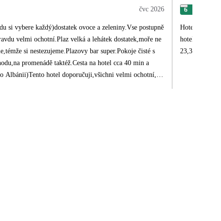
čvc 2026
6
Zde
vdu si vybere každý)dostatek ovoce a zeleniny.Vse postupně
Hotel má dobr
avdu velmi ochotní.Plaz velká a lehátek dostatek,moře ne
hotelu.Bazén m
e,témže si nestezujeme.Plazovy bar super.Pokoje čisté s
23,30hod. nás 
odu,na promenádě taktéž.Cesta na hotel cca 40 min a
o Albánii)Tento hotel doporučuji,všichni velmi ochotní,se
spokojeni.❤️❤️❤️❤️