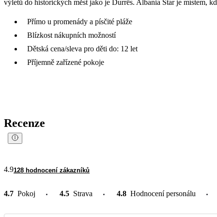
výletů do historických měst jako je Durrës. Albania Star je místem, kde
Přímo u promenády a písčité pláže
Blízkost nákupních možností
Dětská cena/sleva pro děti do: 12 let
Příjemně zařízené pokoje
Recenze
4.9
128 hodnocení zákazníků
4.7
Pokoj
4.5
Strava
4.8
Hodnocení personálu