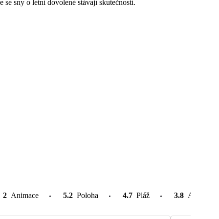
 se sny o letní dovolené stávají skutečností.
2
Animace
5.2
Poloha
4.7
Pláž
3.8
Atrakce v