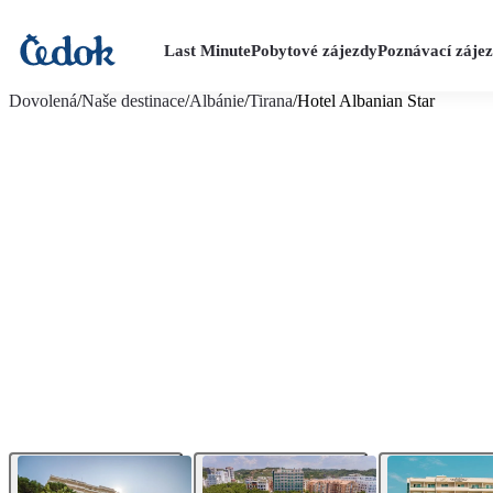
Last Minute
Pobytové zájezdy
Poznávací záje
více fotografií (51)
Dovolená
/
Naše destinace
/
Albánie
/
Tirana
/
Hotel Albanian Star