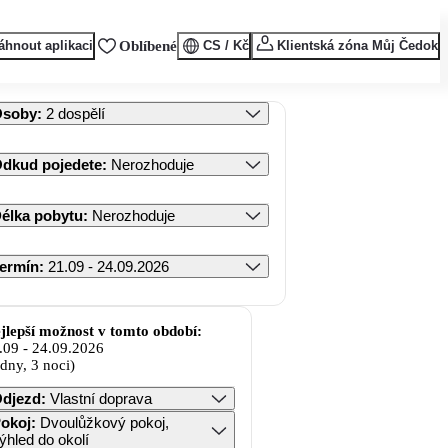
áhnout aplikaci
Oblíbené
CS / Kč
Klientská zóna Můj Čedok
Osoby
:
2 dospělí
dkud pojedete
:
Nerozhoduje
élka pobytu
:
Nerozhoduje
ermín
:
21.09 - 24.09.2026
jlepší možnost v tomto období:
.09
-
24.09.2026
 dny, 3 noci)
djezd
:
Vlastní doprava
okoj
:
Dvoulůžkový pokoj,
ýhled do okolí