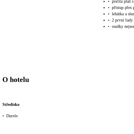
•
písčitá pláž
•
přístup přes
•
lehátka a sl
•
2 první řady 
•
osušky nejso
O hotelu
Středisko
•
Durrës