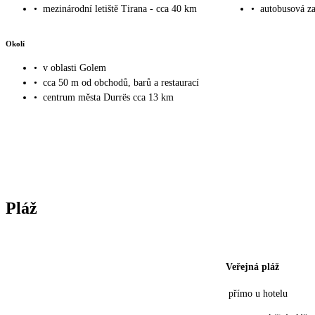
•
mezinárodní letiště Tirana - cca 40 km
•
autobusová za
Okolí
•
v oblasti Golem
•
cca 50 m od obchodů, barů a restaurací
•
centrum města Durrës cca 13 km
Pláž
Veřejná pláž
přímo u hotelu