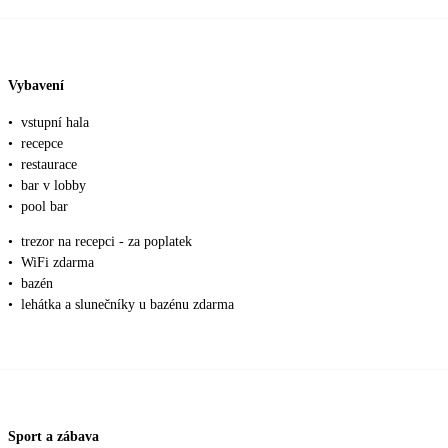
Vybavení
•
vstupní hala
•
recepce
•
restaurace
•
bar v lobby
•
pool bar
•
trezor na recepci - za poplatek
•
WiFi zdarma
•
bazén
•
lehátka a slunečníky u bazénu zdarma
Sport a zábava