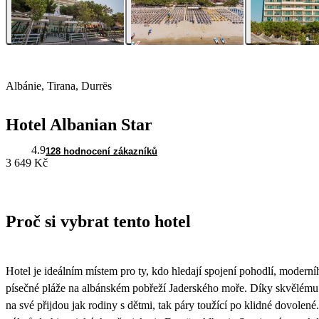
Albánie, Tirana, Durrës
Hotel Albanian Star
4.9
128 hodnocení zákazníků
3 649 Kč
Proč si vybrat tento hotel
Hotel je ideálním místem pro ty, kdo hledají spojení pohodlí, modern
písečné pláže na albánském pobřeží Jaderského moře. Díky skvělému 
na své přijdou jak rodiny s dětmi, tak páry toužící po klidné dovolené.