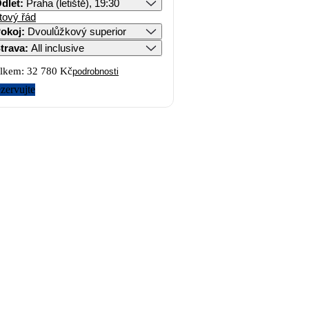
dlet
:
Praha (letiště), 19:30
tový řád
okoj
:
Dvoulůžkový superior
trava
:
All inclusive
lkem:
32 780 Kč
podrobnosti
zervujte