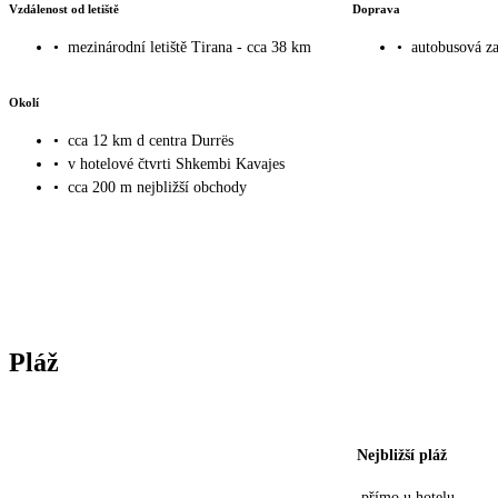
Vzdálenost od letiště
Doprava
•
mezinárodní letiště Tirana - cca 38 km
•
autobusová za
Okolí
•
cca 12 km d centra Durrës
•
v hotelové čtvrti Shkembi Kavajes
•
cca 200 m nejbližší obchody
Pláž
Nejbližší pláž
přímo u hotelu