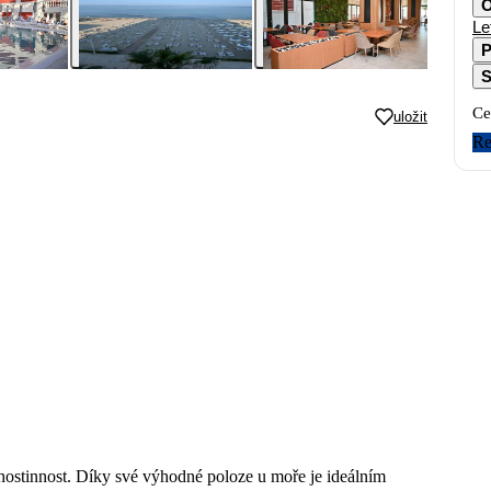
O
Le
P
S
Ce
uložit
Re
hostinnost. Díky své výhodné poloze u moře je ideálním