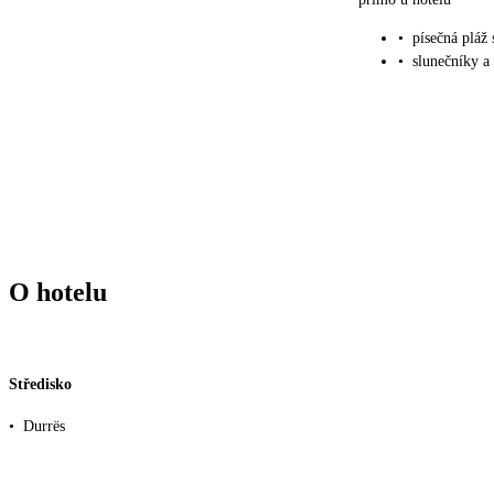
•
písečná pláž
•
slunečníky a
O hotelu
Středisko
•
Durrës