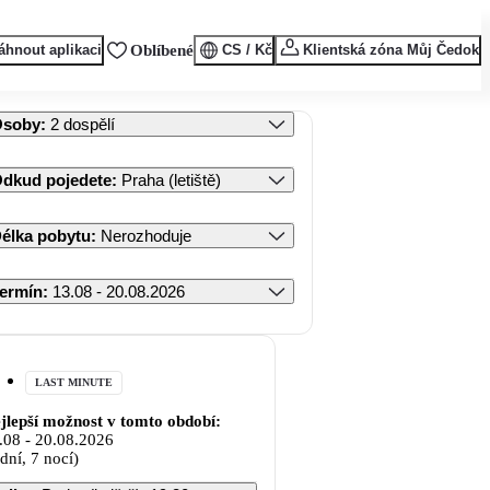
áhnout aplikaci
Oblíbené
CS / Kč
Klientská zóna Můj Čedok
Osoby
:
2 dospělí
dkud pojedete
:
Praha (letiště)
élka pobytu
:
Nerozhoduje
ermín
:
13.08 - 20.08.2026
LAST MINUTE
jlepší možnost v tomto období:
.08
-
20.08.2026
 dní, 7 nocí)