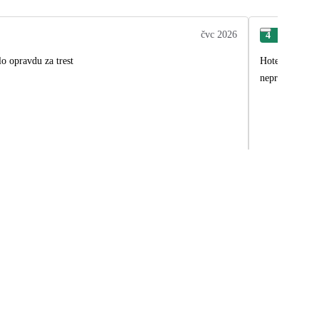
čvc 2026
4
Mat
o opravdu za trest
Hotel byl nejs
neprijemny. Vy