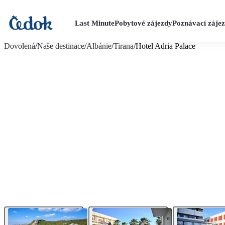
Last Minute
Pobytové zájezdy
Poznávací záje
více fotografií (22)
Dovolená
/
Naše destinace
/
Albánie
/
Tirana
/
Hotel Adria Palace