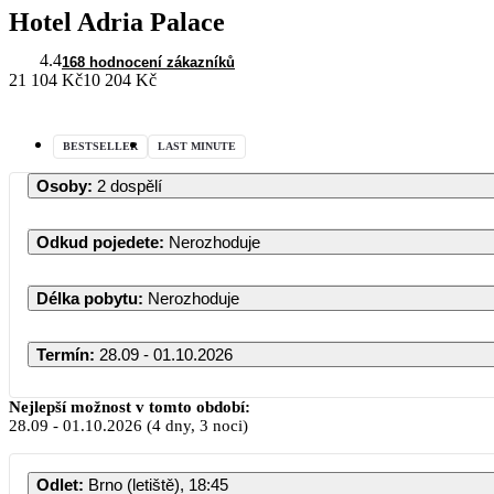
Hotel Adria Palace
4.4
168 hodnocení zákazníků
21 104 Kč
10 204 Kč
BESTSELLER
LAST MINUTE
Osoby
:
2 dospělí
Odkud pojedete
:
Nerozhoduje
Délka pobytu
:
Nerozhoduje
Termín
:
28.09 - 01.10.2026
Nejlepší možnost v tomto období:
28.09
-
01.10.2026
(4 dny, 3 noci)
PO
Odlet
:
Brno (letiště), 18:45