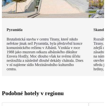
Pyramida
Skande
Brutalistická stavba v centru Tirany, které nikdo
Rozsáhl
neřekne jinak než Pyramida, byla předzvěstí konce
Tirany. 
komunistického režimu v Albánii. Vznikla v roce
zdejší d
1988 jako muzeum odkazu albánského diktátor
zásadní
Envera Hodžy. Moc dlouho však ke svému účelu
na náměs
nesloužila a následně dlouhé dekády chátrala. Dnes
otevřen
v ní najdeme sídlo Mezinárodního kulturního
středu 
centra.
hrdiny,
Podobné hotely v regionu