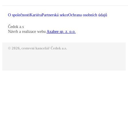
O společnosti
Kariéra
Partnerská sekce
Ochrana osobních údajů
Čedok a.s
Návrh a realizace webu
Axabee sp. z. o.o.
© 2026, cestovní kancelář Čedok a.s.