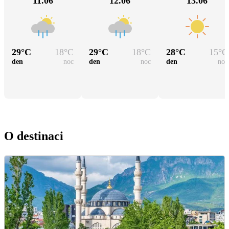
11.06
12.06
13.06
29
°C
18
°C
29
°C
18
°C
28
°C
15
°C
den
noc
den
noc
den
noc
O destinaci