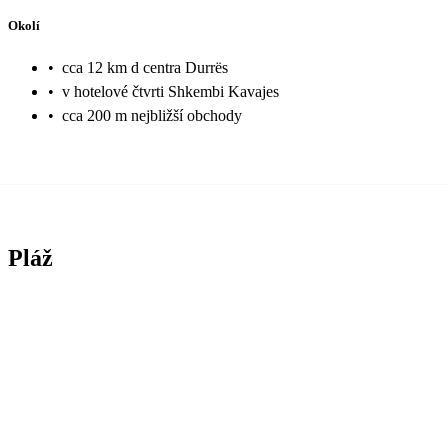
Okolí
•
cca 12 km d centra Durrës
•
v hotelové čtvrti Shkembi Kavajes
•
cca 200 m nejbližší obchody
Pláž