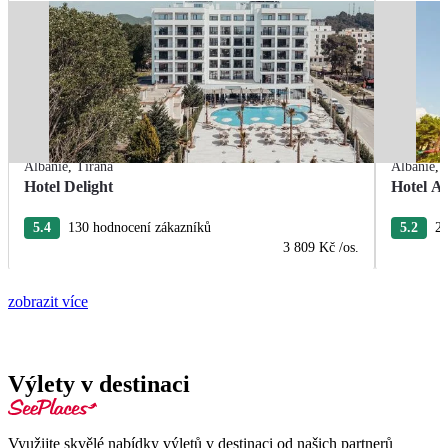
Albánie
,
Tirana
Albánie
,
Hotel Delight
Hotel A
5.4
130 hodnocení zákazníků
5.2
28
3 809 Kč
/os.
zobrazit více
Výlety v destinaci
Využijte skvělé nabídky výletů v destinaci od našich partnerů