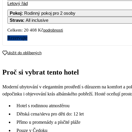
Letový řád
Pokoj
:
Rodinný pokoj pro 2 osoby
Strava
:
All inclusive
7
19 390
Celkem:
20 408 Kč
podrobnosti
14
Rezervujte
19 090
21
uložit do oblíbených
19 190
28
Proč si vybrat tento hotel
10 204
Moderní ubytování v elegantním prostředí s důrazem na komfort a po
odpočinku i objevování krás albánského pobřeží. Hosté oceňují prostor
Hotel s rodinnou atmosférou
Dětská cena/sleva pro děti do: 12 let
Přímo u promenády a písčité pláže
Pouze v Čedoku