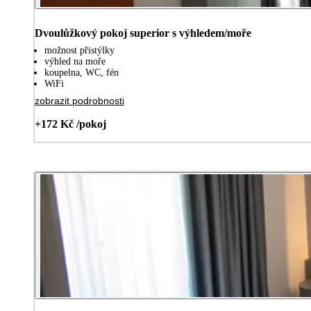
Dvoulůžkový pokoj superior s výhledem/moře
možnost přistýlky
výhled na moře
koupelna, WC, fén
WiFi
zobrazit podrobnosti
+172 Kč /pokoj