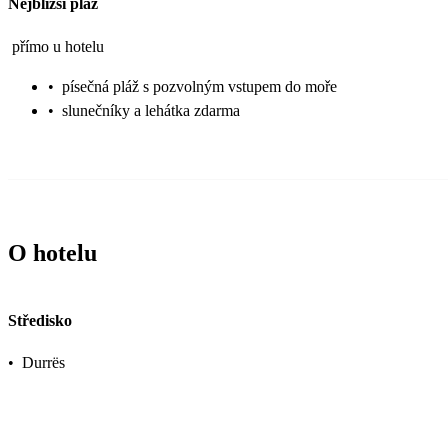
Nejbližší pláž
přímo u hotelu
•
písečná pláž s pozvolným vstupem do moře
•
slunečníky a lehátka zdarma
O hotelu
Středisko
•
Durrës