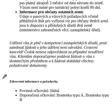
pas platný alespoň 3 měsíce od data návratu do země.
Vízum není nutné pro turistický pobyt kratší 90 dní.
Informace pro občany ostatních zemí:
Údaje o pasových a vízových požadavcích včetně
přibližných lhůt pro vyřízení víz pro občany třetích zemí
jsou k dispozici u příslušných úřadů třetí země
(ministerstvo zahraničních věcí, zastupitelský úřad).
Udělení víza je plně v kompetenci zastupitelských úřadů, proti
zamítnutí žádosti o jeho udělení není odvolání. Cestovní
kancelář Čedok nenese odpovědnost za případné neudělení
víza. Klientům doporučujeme podávat žádosti o víza s
dostatečným předstihem a k žádosti dokládat všechny
požadované dokumenty.
Zdravotní informace a požadavky
Povinná očkování: žádná
Doporučená očkování: žloutenka typu A, žloutenka typu
B