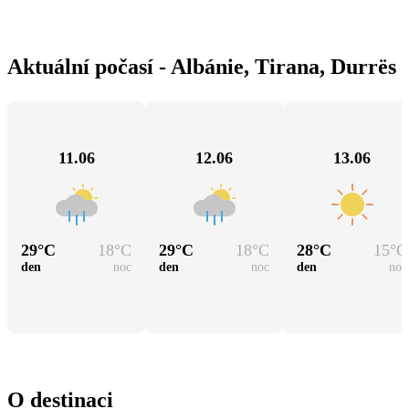
Aktuální počasí - Albánie, Tirana, Durrës
11.06
12.06
13.06
29
°C
18
°C
29
°C
18
°C
28
°C
15
°C
den
noc
den
noc
den
noc
O destinaci