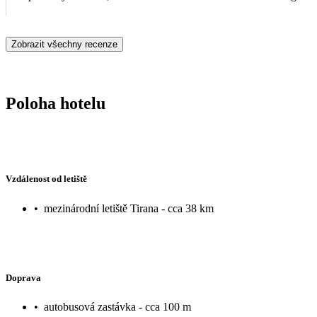
predmety, ktoré do mora nepatria. Radi by sme tiež upozornili na
skutočnosti. Celkovo hodnotíme pobyt priemerne – pozitívom bola po
Zobrazit všechny recenze
mora.
Poloha hotelu
Vzdálenost od letiště
•
mezinárodní letiště Tirana - cca 38 km
Doprava
•
autobusová zastávka - cca 100 m