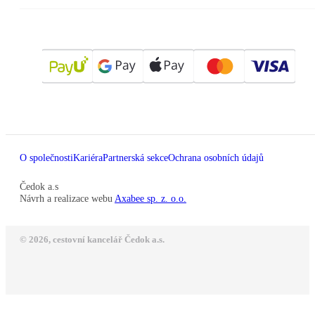
O společnosti
Kariéra
Partnerská sekce
Ochrana osobních údajů
Čedok a.s
Návrh a realizace webu
Axabee sp. z. o.o.
© 2026, cestovní kancelář Čedok a.s.