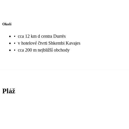
Okolí
•
cca 12 km d centra Durrës
•
v hotelové čtvrti Shkembi Kavajes
•
cca 200 m nejbližší obchody
Pláž