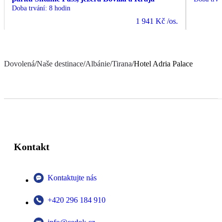
Doba trvání
:
8 hodin
1 941 Kč
/os.
Dovolená
/
Naše destinace
/
Albánie
/
Tirana
/
Hotel Adria Palace
Kontakt
Kontaktujte nás
+420 296 184 910