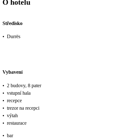
O hotelu
Středisko
•
Durrës
Vybavení
•
2 budovy, 8 pater
•
vstupní hala
•
recepce
•
trezor na recepci
•
výtah
•
restaurace
•
bar