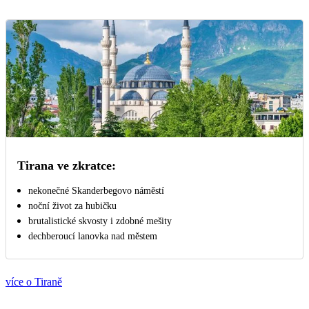
Tirana ve zkratce:
nekonečné Skanderbegovo náměstí
noční život za hubičku
brutalistické skvosty i zdobné mešity
dechberoucí lanovka nad městem
více o Tiraně