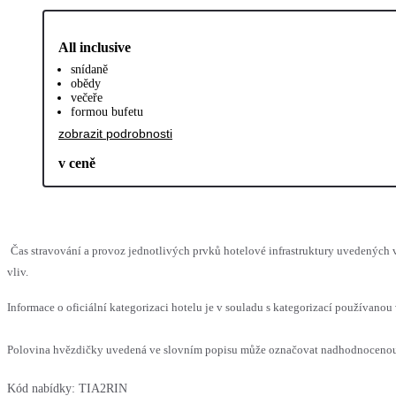
All inclusive
snídaně
obědy
večeře
formou bufetu
zobrazit podrobnosti
v ceně
Čas stravování a provoz jednotlivých prvků hotelové infrastruktury uvedenýc
vliv.
Informace o oficiální kategorizaci hotelu je v souladu s kategorizací používanou 
Polovina hvězdičky uvedená ve slovním popisu může označovat nadhodnocenou n
Kód nabídky:
TIA2RIN