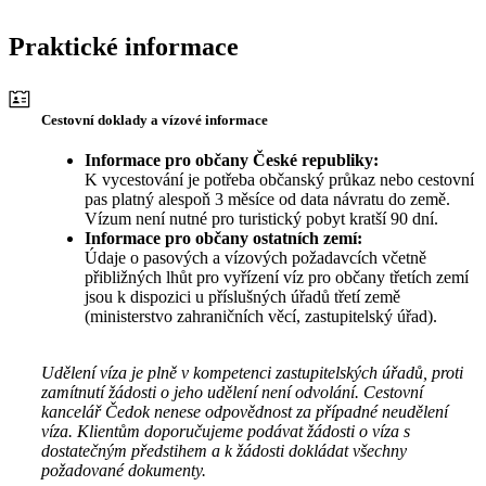
Praktické informace
Cestovní doklady a vízové informace
Informace pro občany České republiky:
K vycestování je potřeba občanský průkaz nebo cestovní
pas platný alespoň 3 měsíce od data návratu do země.
Vízum není nutné pro turistický pobyt kratší 90 dní.
Informace pro občany ostatních zemí:
Údaje o pasových a vízových požadavcích včetně
přibližných lhůt pro vyřízení víz pro občany třetích zemí
jsou k dispozici u příslušných úřadů třetí země
(ministerstvo zahraničních věcí, zastupitelský úřad).
Udělení víza je plně v kompetenci zastupitelských úřadů, proti
zamítnutí žádosti o jeho udělení není odvolání. Cestovní
kancelář Čedok nenese odpovědnost za případné neudělení
víza. Klientům doporučujeme podávat žádosti o víza s
dostatečným předstihem a k žádosti dokládat všechny
požadované dokumenty.