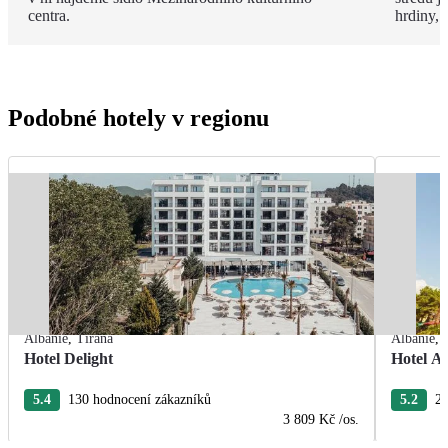
centra.
hrdiny,
Podobné hotely v regionu
Albánie
,
Tirana
Albánie
,
Hotel Delight
Hotel A
5.4
130 hodnocení zákazníků
5.2
28
3 809 Kč
/os.