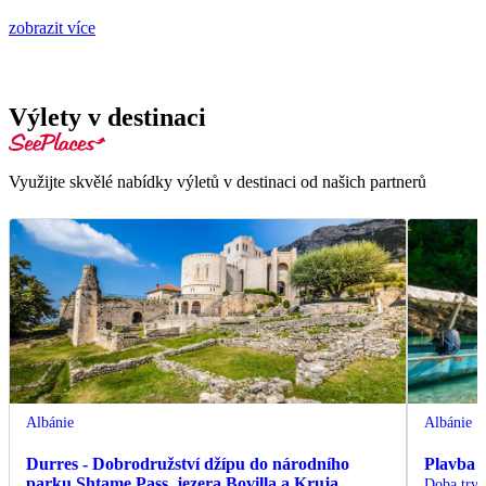
zobrazit více
Výlety v destinaci
Využijte skvělé nabídky výletů v destinaci od našich partnerů
Albánie
Albánie
Durres - Dobrodružství džípu do národního
Plavba 
parku Shtame Pass, jezera Bovilla a Kruja
Doba trvá