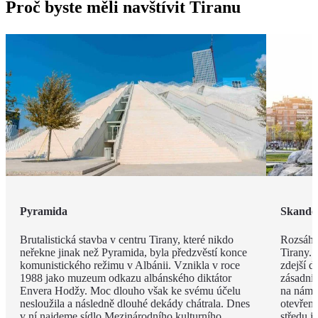
Proč byste měli navštívit Tiranu
Pyramida
Skande
Brutalistická stavba v centru Tirany, které nikdo
Rozsáhl
neřekne jinak než Pyramida, byla předzvěstí konce
Tirany. 
komunistického režimu v Albánii. Vznikla v roce
zdejší d
1988 jako muzeum odkazu albánského diktátor
zásadní
Envera Hodžy. Moc dlouho však ke svému účelu
na náměs
nesloužila a následně dlouhé dekády chátrala. Dnes
otevřen
v ní najdeme sídlo Mezinárodního kulturního
středu 