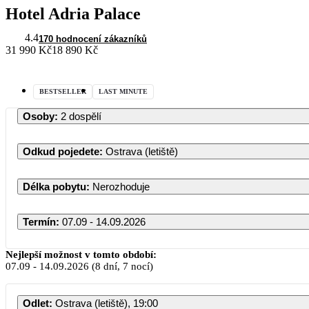
Hotel Adria Palace
4.4
170 hodnocení zákazníků
31 990 Kč
18 890 Kč
BESTSELLER
LAST MINUTE
Osoby
:
2 dospělí
Odkud pojedete
:
Ostrava (letiště)
Délka pobytu
:
Nerozhoduje
Termín
:
07.09 - 14.09.2026
Nejlepší možnost v tomto období:
07.09
-
14.09.2026
(8 dní, 7 nocí)
Odlet
:
Ostrava (letiště), 19:00