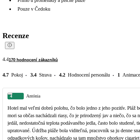
Přímo u promenády a písčité pláže
Pouze v Čedoku
Recenze
4.4
170 hodnocení zákazníků
4.7
Pokoj
3.4
Strava
4.2
Hodnocení personálu
1
Animac
4
Antónia
Hotel mal veľmi dobrú polohu, čo bolo jedno z jeho pozitív. Pláž b
mori sa občas nachádzali riasy, čo je prirodzený jav a niečo, čo s
jedál, nedostatočná teplota podávaného jedla, často bolo studené, t
upratované. Údržba pláže bola viditeľná, pracovník sa ju denne snažil upratovať. Napriek tomu však veľa závisí od správania samotných návštevníkov. Aj keď bolo na pláži dostatok
odpadkových košov, nachádzalo sa tam množstvo ohorkov cigariet a