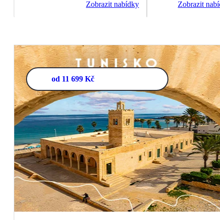
Zobrazit nabídky
Zobrazit nab
od 11 699 Kč