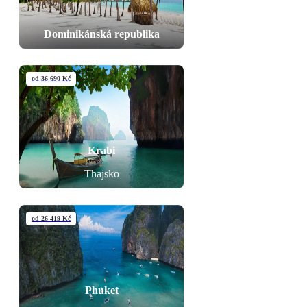
Dominikánská republika
od 36 690 Kč
Krabi
Thajsko
od 26 419 Kč
Phuket