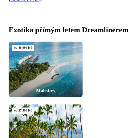
Exotika přímým letem Dreamlinerem
od 46 990 Kč
Maledivy
od 37 590 Kč