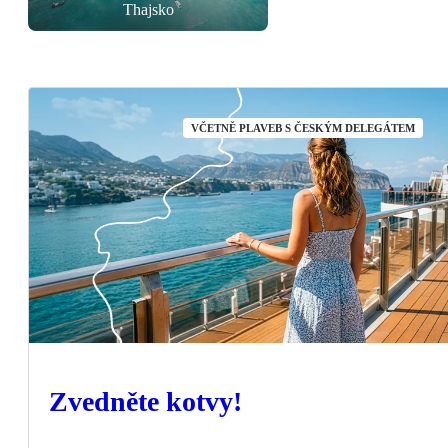
Thajsko
VČETNĚ PLAVEB S ČESKÝM DELEGÁTEM
Zvedněte kotvy!