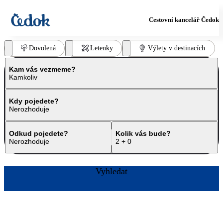
Cestovní kancelář Čedok
Dovolená
Letenky
Výlety v destinacích
Kam vás vezmeme?
Kamkoliv
Kdy pojedete?
Nerozhoduje
Odkud pojedete?
Kolik vás bude?
Nerozhoduje
2 + 0
Vyhledat
Rezervujte
Rezervujte
Rezervujte
Rezervujte
Více
Rezervujte
Rezervujte
Rezervujte
teď
teď
teď
teď​
informací
teď
teď
teď​