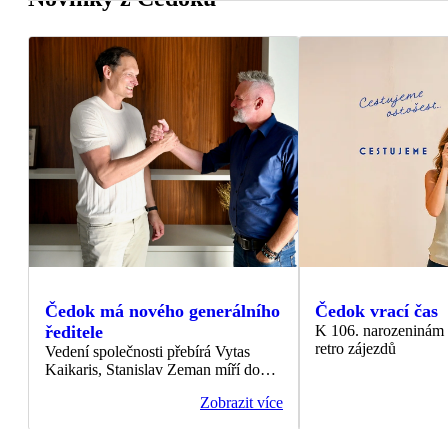
Čedok má nového generálního
Čedok vrací čas
ředitele
K 106. narozeninám p
retro zájezdů
Vedení společnosti přebírá Vytas
Kaikaris, Stanislav Zeman míří do
čela ITAKA Hungary
Zobrazit více