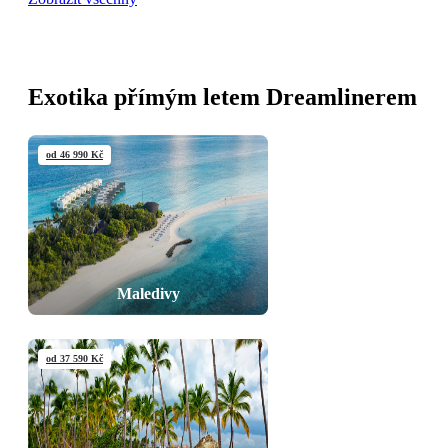
Exotika přímým letem Dreamlinerem
od 46 990 Kč
Maledivy
od 37 590 Kč