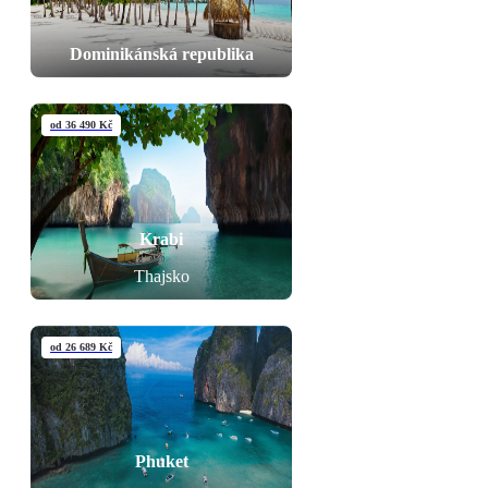
Dominikánská republika
od 36 490 Kč
Krabi
Thajsko
od 26 689 Kč
Phuket