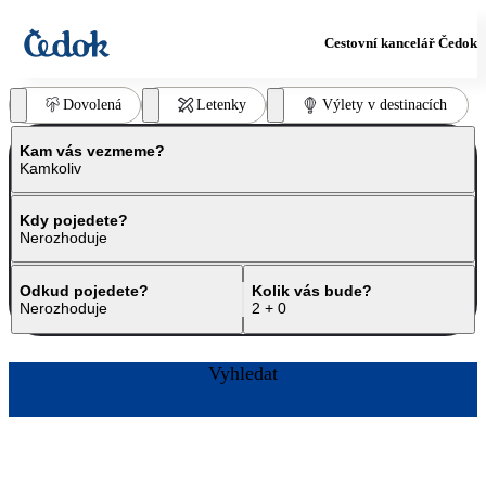
Cestovní kancelář Čedok
Dovolená
Letenky
Výlety v destinacích
Kam vás vezmeme?
Kamkoliv
Kdy pojedete?
Nerozhoduje
Odkud pojedete?
Kolik vás bude?
Nerozhoduje
2 + 0
Vyhledat
Rezervujte
Rezervujte
Rezervujte
Rezervujte
Více
Rezervujte
Rezervujte
Rezervujte
teď
teď
teď
teď​
informací
teď
teď
teď​