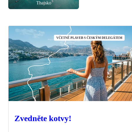
Thajsko
VČETNĚ PLAVEB S ČESKÝM DELEGÁTEM
Zvedněte kotvy!