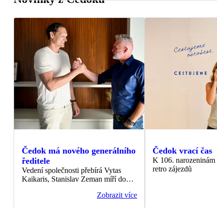
Čedok má nového generálního
Čedok vrací čas
ředitele
K 106. narozeninám p
retro zájezdů
Vedení společnosti přebírá Vytas
Kaikaris, Stanislav Zeman míří do
čela ITAKA Hungary
Zobrazit více