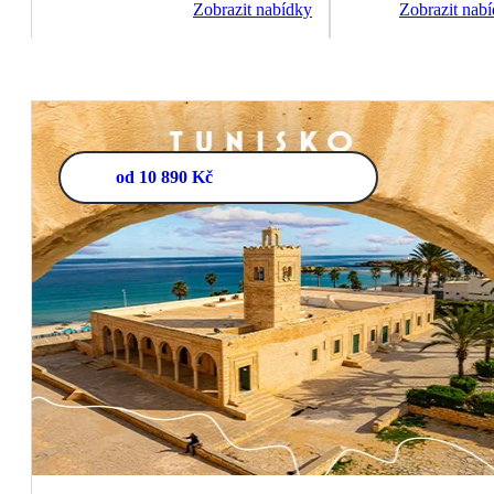
Zobrazit nabídky
Zobrazit nab
od 10 890 Kč