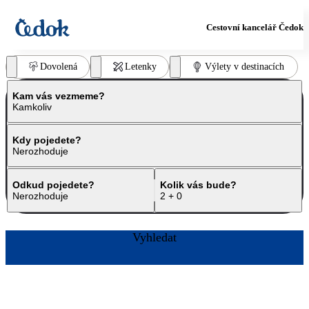
Cestovní kancelář Čedok
Dovolená
Letenky
Výlety v destinacích
Kam vás vezmeme?
Kamkoliv
Kdy pojedete?
Nerozhoduje
Odkud pojedete?
Kolik vás bude?
Nerozhoduje
2 + 0
Vyhledat